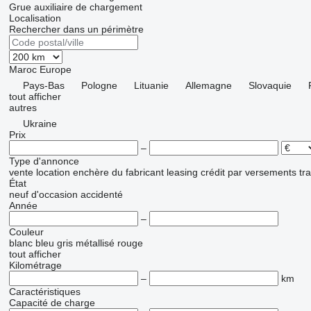
Grue auxiliaire de chargement
Localisation
Rechercher dans un périmètre
Maroc
Europe
Pays-Bas
Pologne
Lituanie
Allemagne
Slovaquie
tout afficher
autres
Ukraine
Prix
–
Type d'annonce
vente
location
enchère
du fabricant
leasing
crédit
par versements
tr
État
neuf
d'occasion
accidenté
Année
–
Couleur
blanc
bleu
gris
métallisé
rouge
tout afficher
Kilométrage
–
km
Caractéristiques
Capacité de charge