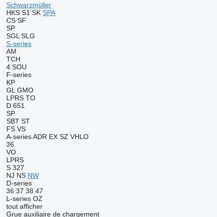
Schwarzmüller
HKS
S1
SK
SPA
CS
SF
SP
SGL
SLG
S-series
AM
TCH
4.SOU
F-series
KP
GL
GMO
LPRS
TO
D 651
SP
SBT
ST
FS
VS
A-series
ADR
EX
SZ
VHLO
36
VO
LPRS
S 327
NJ
NS
NW
D-series
36
37
38
47
L-series
OZ
tout afficher
Grue auxiliaire de chargement