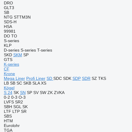
DRO
GLT3
SB
NTG
STTM3N
SDS-H
HSA
99981
DO
TO
S-series
KLP
D-series
S-series
T-series
SKD
SKM
SP
GTS
K-series
CF
Krone
Mega Liner
Profi Liner
SD
SDC
SDK
SDP
SDR
SZ
TKS
LB
SB
SC
SKB
SLA
XS
Kögel
S 24
SK
SN
SP
SV
SW
ZK
ZVKA
0-2
0-3
O-3
LVFS
SR2
SBH
SGL
SK
LTF
LTP
SR
SBS
HTM
Eurolohr
TGA