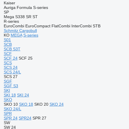
Kaiser
Auriga
Formula
S-series
SP
Mega
S338
SR
ST
R-series
EuroCombi
EuroCompact
FlatCombi
InterCombi
STB
Schmitz Cargobull
KO
MEGA
S-series
S01
SCB
SCB S3T
SCF
SCF 24
SCF 25
SCS
SCS 24
SCS 24/L
SCS 27
SGF
SGF S3
SKI
SKI 18
SKI 24
SKO
SKO 10
SKO 18
SKO 20
SKO 24
SKO 24/L
SPR
SPR 24
SPR24
SPR 27
SW
SW 24