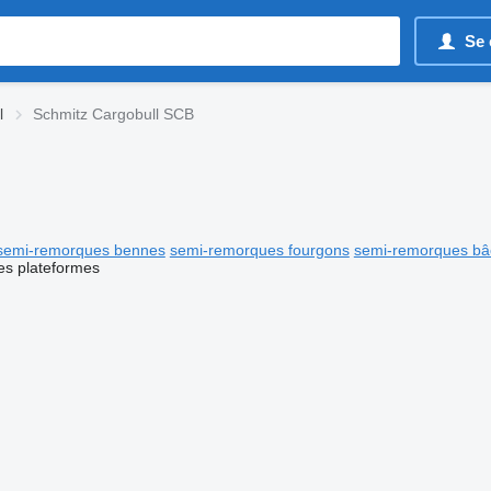
Se 
l
Schmitz Cargobull SCB
semi-remorques bennes
semi-remorques fourgons
semi-remorques bâ
s plateformes