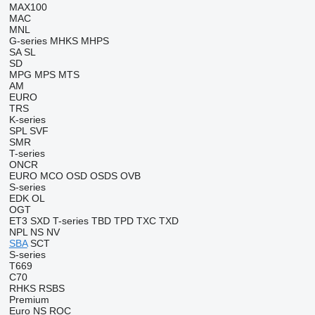
MAX100
MAC
MNL
G-series
MHKS
MHPS
SA
SL
SD
MPG
MPS
MTS
AM
EURO
TRS
K-series
SPL
SVF
SMR
T-series
ONCR
EURO
MCO
OSD
OSDS
OVB
S-series
EDK
OL
OGT
ET3
SXD
T-series
TBD
TPD
TXC
TXD
NPL
NS
NV
SBA
SCT
S-series
T669
C70
RHKS
RSBS
Premium
Euro
NS
ROC