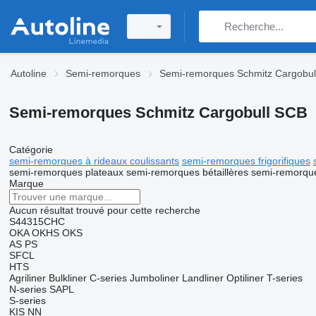
Autoline
Semi-remorques
Semi-remorques Schmitz Cargobul
Semi-remorques Schmitz Cargobull SCB
Catégorie
semi-remorques à rideaux coulissants
semi-remorques frigorifiques
semi-remorques plateaux
semi-remorques bétaillères
semi-remorque
Marque
Aucun résultat trouvé pour cette recherche
S44315CHC
OKA
OKHS
OKS
AS
PS
SFCL
HTS
Agriliner
Bulkliner
C-series
Jumboliner
Landliner
Optiliner
T-series
N-series
SAPL
S-series
KIS
NN