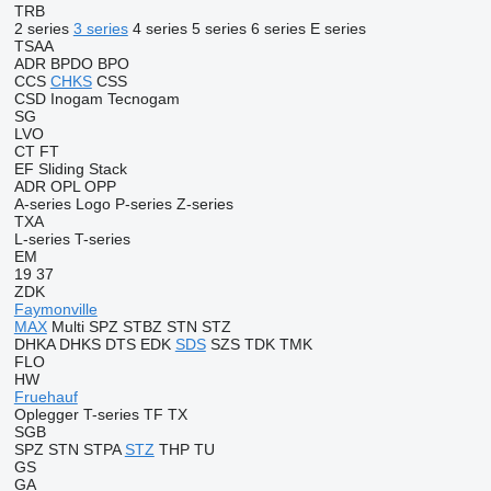
TRB
2 series
3 series
4 series
5 series
6 series
E series
TSAA
ADR
BPDO
BPO
CCS
CHKS
CSS
CSD
Inogam
Tecnogam
SG
LVO
CT
FT
EF
Sliding
Stack
ADR
OPL
OPP
A-series
Logo
P-series
Z-series
TXA
L-series
T-series
EM
19
37
ZDK
Faymonville
MAX
Multi
SPZ
STBZ
STN
STZ
DHKA
DHKS
DTS
EDK
SDS
SZS
TDK
TMK
FLO
HW
Fruehauf
Oplegger
T-series
TF
TX
SGB
SPZ
STN
STPA
STZ
THP
TU
GS
GA