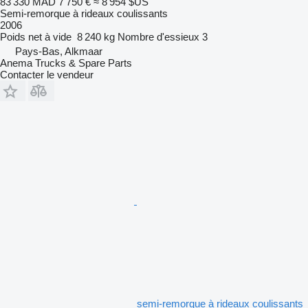
83 330 MAD
7 750 €
≈ 8 954 $US
Semi-remorque à rideaux coulissants
2006
Poids net à vide
8 240 kg
Nombre d'essieux
3
Pays-Bas, Alkmaar
Anema Trucks & Spare Parts
Contacter le vendeur
semi-remorque à rideaux coulissants