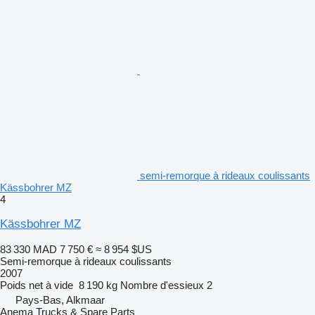
semi-remorque à rideaux coulissants
Kässbohrer MZ
4
Kässbohrer MZ
83 330 MAD
7 750 €
≈ 8 954 $US
Semi-remorque à rideaux coulissants
2007
Poids net à vide
8 190 kg
Nombre d'essieux
2
Pays-Bas, Alkmaar
Anema Trucks & Spare Parts