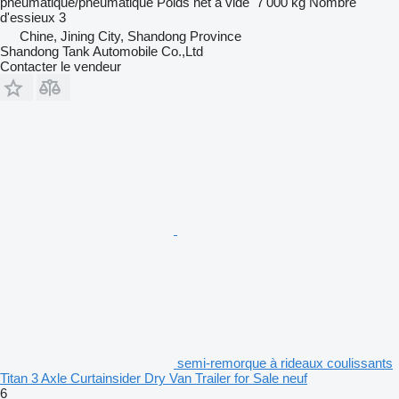
pneumatique/pneumatique
Poids net à vide
7 000 kg
Nombre
d'essieux
3
Chine, Jining City, Shandong Province
Shandong Tank Automobile Co.,Ltd
Contacter le vendeur
semi-remorque à rideaux coulissants
Titan 3 Axle Curtainsider Dry Van Trailer for Sale neuf
6