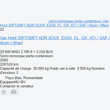
semi-remorque porte-conteneurs Van
Hool 20FT/30FT ADR (EX/II, EX/III, FL, OX, AT) / SAF / drum / liftaxl
22
Van Hool 20FT/30FT ADR (EX/II, EX/III, FL, OX, AT) / SAF /
drum / liftaxl
29 940 MAD
2 785 €
≈ 3 218 $US
Semi-remorque porte-conteneurs
2000
228 518 km
Capacité de charge
35 050 kg
Poids net à vide
3 950 kg
Nombre
d'essieux
3
Pays-Bas, Roosendaal
Equipped4U BV
Contacter le vendeur