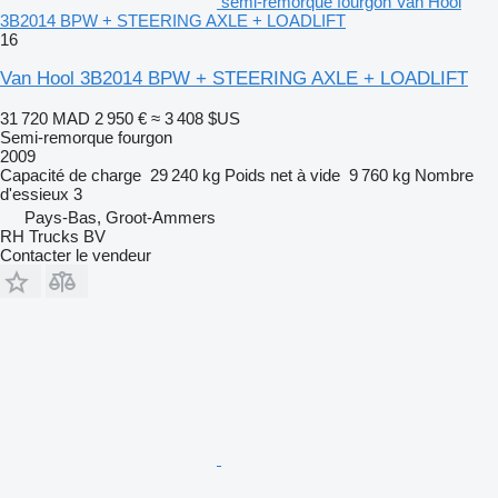
semi-remorque fourgon Van Hool
3B2014 BPW + STEERING AXLE + LOADLIFT
16
Van Hool 3B2014 BPW + STEERING AXLE + LOADLIFT
31 720 MAD
2 950 €
≈ 3 408 $US
Semi-remorque fourgon
2009
Capacité de charge
29 240 kg
Poids net à vide
9 760 kg
Nombre
d'essieux
3
Pays-Bas, Groot-Ammers
RH Trucks BV
Contacter le vendeur