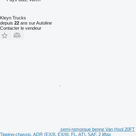
Kleyn Trucks
depuis
22
ans sur Autoline
Contacter le vendeur
semi-remorque benne Van Hool 20FT
Tipping-chassis, ADR (EX/II, EX/III, FL, AT), SAF, 2 liftax