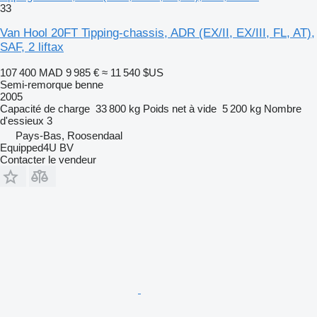
33
Van Hool 20FT Tipping-chassis, ADR (EX/II, EX/III, FL, AT),
SAF, 2 liftax
107 400 MAD
9 985 €
≈ 11 540 $US
Semi-remorque benne
2005
Capacité de charge
33 800 kg
Poids net à vide
5 200 kg
Nombre
d'essieux
3
Pays-Bas, Roosendaal
Equipped4U BV
Contacter le vendeur