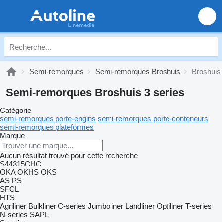
Semi-remorques
Semi-remorques Broshuis
Broshuis 
Semi-remorques Broshuis 3 series
Catégorie
semi-remorques porte-engins
semi-remorques porte-conteneurs
semi-remorques plateformes
Marque
Aucun résultat trouvé pour cette recherche
S44315CHC
OKA
OKHS
OKS
AS
PS
SFCL
HTS
Agriliner
Bulkliner
C-series
Jumboliner
Landliner
Optiliner
T-series
N-series
SAPL