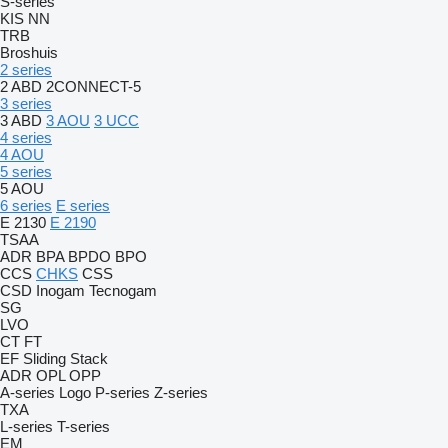
S-series
KIS
NN
TRB
Broshuis
2 series
2 ABD
2CONNECT-5
3 series
3 ABD
3 AOU
3 UCC
4 series
4 AOU
5 series
5 AOU
6 series
E series
E 2130
E 2190
TSAA
ADR
BPA
BPDO
BPO
CCS
CHKS
CSS
CSD
Inogam
Tecnogam
SG
LVO
CT
FT
EF
Sliding
Stack
ADR
OPL
OPP
A-series
Logo
P-series
Z-series
TXA
L-series
T-series
EM