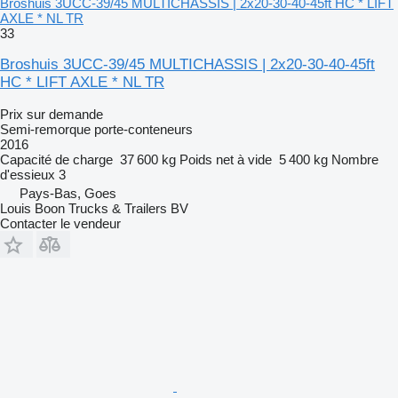
Broshuis 3UCC-39/45 MULTICHASSIS | 2x20-30-40-45ft HC * LIFT
AXLE * NL TR
33
Broshuis 3UCC-39/45 MULTICHASSIS | 2x20-30-40-45ft
HC * LIFT AXLE * NL TR
Prix sur demande
Semi-remorque porte-conteneurs
2016
Capacité de charge
37 600 kg
Poids net à vide
5 400 kg
Nombre
d'essieux
3
Pays-Bas, Goes
Louis Boon Trucks & Trailers BV
Contacter le vendeur