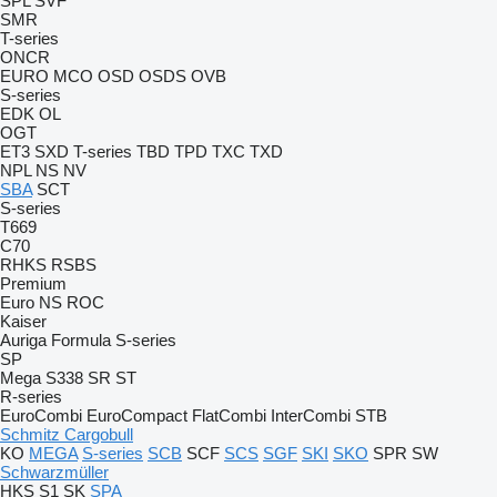
SPL
SVF
SMR
T-series
ONCR
EURO
MCO
OSD
OSDS
OVB
S-series
EDK
OL
OGT
ET3
SXD
T-series
TBD
TPD
TXC
TXD
NPL
NS
NV
SBA
SCT
S-series
T669
C70
RHKS
RSBS
Premium
Euro
NS
ROC
Kaiser
Auriga
Formula
S-series
SP
Mega
S338
SR
ST
R-series
EuroCombi
EuroCompact
FlatCombi
InterCombi
STB
Schmitz Cargobull
KO
MEGA
S-series
SCB
SCF
SCS
SGF
SKI
SKO
SPR
SW
Schwarzmüller
HKS
S1
SK
SPA