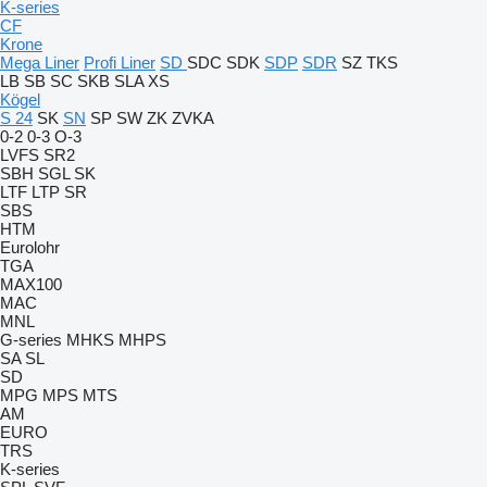
K-series
CF
Krone
Mega Liner
Profi Liner
SD
SDC
SDK
SDP
SDR
SZ
TKS
LB
SB
SC
SKB
SLA
XS
Kögel
S 24
SK
SN
SP
SW
ZK
ZVKA
0-2
0-3
O-3
LVFS
SR2
SBH
SGL
SK
LTF
LTP
SR
SBS
HTM
Eurolohr
TGA
MAX100
MAC
MNL
G-series
MHKS
MHPS
SA
SL
SD
MPG
MPS
MTS
AM
EURO
TRS
K-series