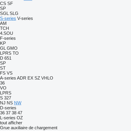
CS
SF
SP
SGL
SLG
S-series
V-series
AM
TCH
4.SOU
F-series
KP
GL
GMO
LPRS
TO
D 651
SP
ST
FS
VS
A-series
ADR
EX
SZ
VHLO
36
VO
LPRS
S 327
NJ
NS
NW
D-series
36
37
38
47
L-series
OZ
tout afficher
Grue auxiliaire de chargement