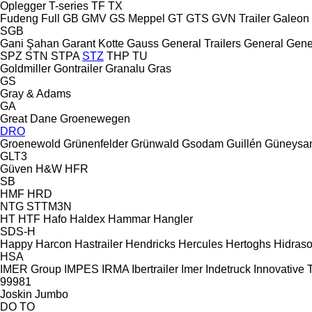
Oplegger
T-series
TF
TX
Fudeng
Full
GB
GMV
GS Meppel
GT
GTS
GVN Trailer
Galeon
SGB
Gani Şahan
Garant Kotte
Gauss
General Trailers
General
Gene
SPZ
STN
STPA
STZ
THP
TU
Goldmiller
Gontrailer
Granalu
Gras
GS
Gray & Adams
GA
Great Dane
Groenewegen
DRO
Groenewold
Grünenfelder
Grünwald
Gsodam
Guillén
Güneysa
GLT3
Güven
H&W
HFR
SB
HMF
HRD
NTG
STTM3N
HT
HTF
Hafo
Haldex
Hammar
Hangler
SDS-H
Happy
Harcon
Hastrailer
Hendricks
Hercules
Hertoghs
Hidraso
HSA
IMER Group
IMPES
IRMA
Ibertrailer
Imer
Indetruck
Innovative T
99981
Joskin
Jumbo
DO
TO