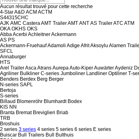
Aucun résultat trouvé pour cette recherche
4-Star
A&D
ACM
ACTM
S44315CHC
AJK
AMC Castera
AMT Trailer
AMT
ANT
AS Trailer
ATC
ATM
OKA
OKHS
OKS
Abba
Acerbi
Achleitner
Ackermann
AS
PS
Ackermann-Fruehauf
Adamoli
Adige
Afrit
Aksoylu
Alamen Traile
SFCL
Annaburger
HTS
Arel Trailer
Asca
Atrans
Aurepa
Auto-Kiper
Auwärter
Aydeniz D
Agriliner
Bulkliner
C-series
Jumboliner
Landliner
Optiliner
T-se
Benders
Berdex
Berg
Berger
N-series
SAPL
Bertoja
S-series
Billaud
Blomenröhr
Blumhardt
Bodex
KIS
NN
Branta
Bremat
Breviglieri
Briab
TRB
Broshuis
2 series
3 series
4 series
5 series
6 series
E series
Buiscar
Bull Trailers
Bull
Bulthuis