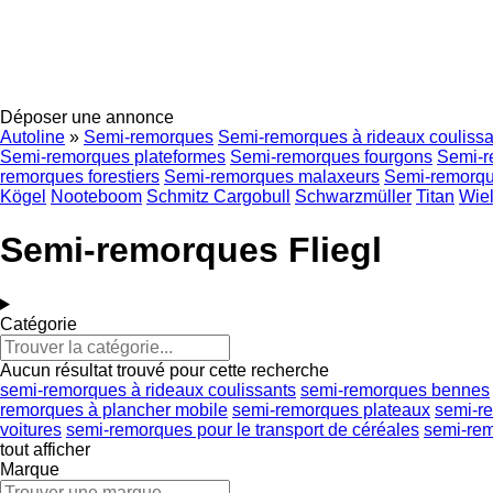
Déposer une annonce
Autoline
»
Semi-remorques
Semi-remorques à rideaux coulissa
Semi-remorques plateformes
Semi-remorques fourgons
Semi-r
remorques forestiers
Semi-remorques malaxeurs
Semi-remorque
Kögel
Nooteboom
Schmitz Cargobull
Schwarzmüller
Titan
Wiel
Semi-remorques Fliegl
Catégorie
Aucun résultat trouvé pour cette recherche
semi-remorques à rideaux coulissants
semi-remorques bennes
remorques à plancher mobile
semi-remorques plateaux
semi-re
voitures
semi-remorques pour le transport de céréales
semi-rem
tout afficher
Marque