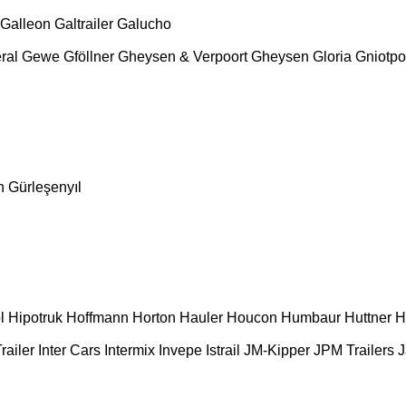
Galleon
Galtrailer
Galucho
ral
Gewe
Gföllner
Gheysen & Verpoort
Gheysen
Gloria
Gniotpo
n
Gürleşenyıl
l
Hipotruk
Hoffmann
Horton Hauler
Houcon
Humbaur
Huttner
H
railer
Inter Cars
Intermix
Invepe
Istrail
JM-Kipper
JPM Trailers
J