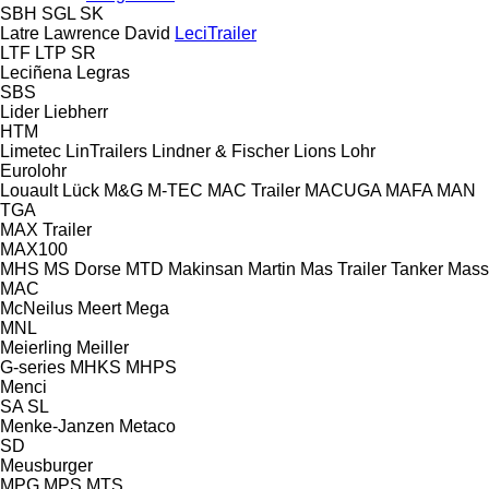
SBH
SGL
SK
Latre
Lawrence David
LeciTrailer
LTF
LTP
SR
Leciñena
Legras
SBS
Lider
Liebherr
HTM
Limetec
LinTrailers
Lindner & Fischer
Lions
Lohr
Eurolohr
Louault
Lück
M&G
M-TEC
MAC Trailer
MACUGA
MAFA
MAN
TGA
MAX Trailer
MAX100
MHS
MS Dorse
MTD
Makinsan
Martin
Mas Trailer Tanker
Mass
MAC
McNeilus
Meert
Mega
MNL
Meierling
Meiller
G-series
MHKS
MHPS
Menci
SA
SL
Menke-Janzen
Metaco
SD
Meusburger
MPG
MPS
MTS