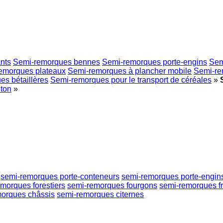
nts
Semi-remorques bennes
Semi-remorques porte-engins
Sem
emorques plateaux
Semi-remorques à plancher mobile
Semi-re
s bétaillères
Semi-remorques pour le transport de céréales
»
ton
»
semi-remorques porte-conteneurs
semi-remorques porte-engin
morques forestiers
semi-remorques fourgons
semi-remorques fr
orques châssis
semi-remorques citernes