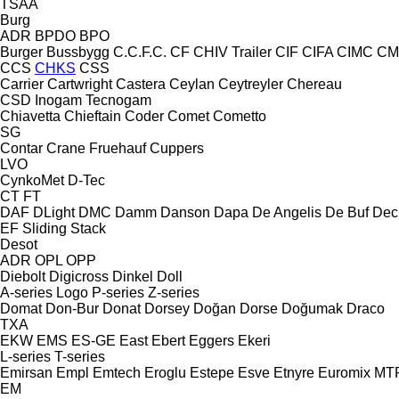
TSAA
Burg
ADR
BPDO
BPO
Burger
Bussbygg
C.C.F.C.
CF
CHIV Trailer
CIF
CIFA
CIMC
CM
CCS
CHKS
CSS
Carrier
Cartwright
Castera
Ceylan
Ceytreyler
Chereau
CSD
Inogam
Tecnogam
Chiavetta
Chieftain
Coder
Comet
Cometto
SG
Contar
Crane Fruehauf
Cuppers
LVO
CynkoMet
D-Tec
CT
FT
DAF
DLight
DMC
Damm
Danson
Dapa
De Angelis
De Buf
Dec
EF
Sliding
Stack
Desot
ADR
OPL
OPP
Diebolt
Digicross
Dinkel
Doll
A-series
Logo
P-series
Z-series
Domat
Don-Bur
Donat
Dorsey
Doğan Dorse
Doğumak
Draco
TXA
EKW
EMS
ES-GE
East
Ebert
Eggers
Ekeri
L-series
T-series
Emirsan
Empl
Emtech
Eroglu
Estepe
Esve
Etnyre
Euromix MT
EM