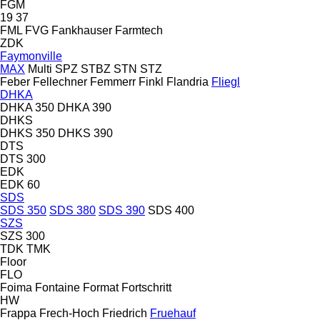
FGM
19
37
FML
FVG
Fankhauser
Farmtech
ZDK
Faymonville
MAX
Multi
SPZ
STBZ
STN
STZ
Feber
Fellechner
Femmerr
Finkl
Flandria
Fliegl
DHKA
DHKA 350
DHKA 390
DHKS
DHKS 350
DHKS 390
DTS
DTS 300
EDK
EDK 60
SDS
SDS 350
SDS 380
SDS 390
SDS 400
SZS
SZS 300
TDK
TMK
Floor
FLO
Foima
Fontaine
Format
Fortschritt
HW
Frappa
Frech-Hoch
Friedrich
Fruehauf