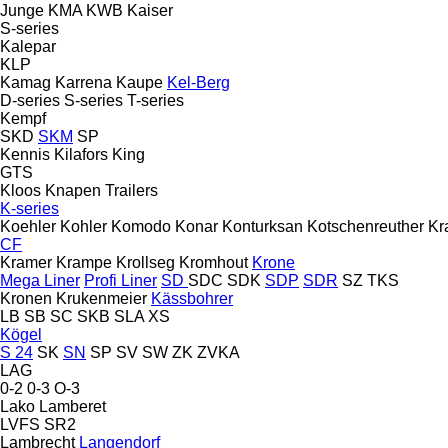
Junge
KMA
KWB
Kaiser
S-series
Kalepar
KLP
Kamag
Karrena
Kaupe
Kel-Berg
D-series
S-series
T-series
Kempf
SKD
SKM
SP
Kennis
Kilafors
King
GTS
Kloos
Knapen Trailers
K-series
Koehler
Kohler
Komodo
Konar
Konturksan
Kotschenreuther
Kr
CF
Kramer
Krampe
Krollseg
Kromhout
Krone
Mega Liner
Profi Liner
SD
SDC
SDK
SDP
SDR
SZ
TKS
Kronen
Krukenmeier
Kässbohrer
LB
SB
SC
SKB
SLA
XS
Kögel
S 24
SK
SN
SP
SV
SW
ZK
ZVKA
LAG
0-2
0-3
O-3
Lako
Lamberet
LVFS
SR2
Lambrecht
Langendorf