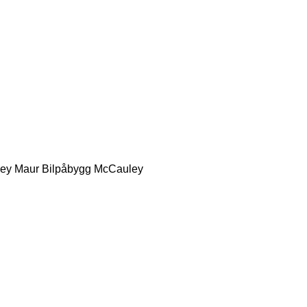
ey
Maur Bilpåbygg
McCauley