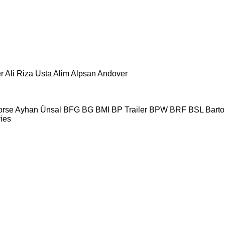
r
Ali Riza Usta
Alim
Alpsan
Andover
orse
Ayhan Ünsal
BFG
BG
BMI
BP Trailer
BPW
BRF
BSL
Bartol
ries