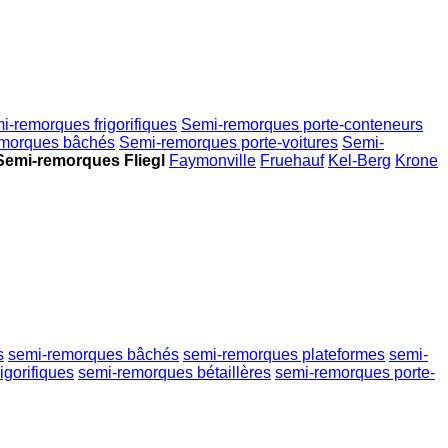
i-remorques frigorifiques
Semi-remorques porte-conteneurs
morques bâchés
Semi-remorques porte-voitures
Semi-
Semi-remorques Fliegl
Faymonville
Fruehauf
Kel-Berg
Krone
s
semi-remorques bâchés
semi-remorques plateformes
semi-
igorifiques
semi-remorques bétaillères
semi-remorques porte-