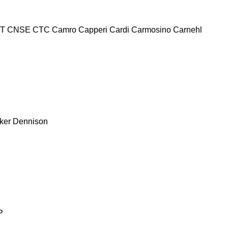
T
CNSE
CTC
Camro
Capperi
Cardi
Carmosino
Carnehl
ker
Dennison
P