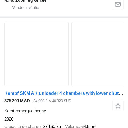
Hans Zöchling GmbH
Kempf SKM AK unloader 4 chambers with lower chute / capacity 65 m3 / 1
375 200 MAD
34 900 €
≈ 40 320 $US
Semi-remorque benne
2020
Capacité de charge
27 160 kg
Volume
64,5 m³