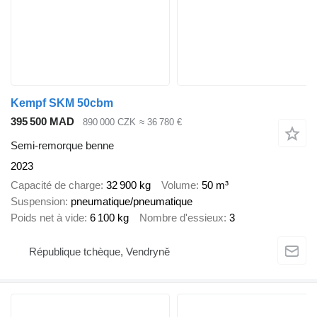
Kempf SKM 50cbm
395 500 MAD
890 000 CZK
≈ 36 780 €
Semi-remorque benne
2023
Capacité de charge
32 900 kg
Volume
50 m³
Suspension
pneumatique/pneumatique
Poids net à vide
6 100 kg
Nombre d'essieux
3
République tchèque, Vendryně