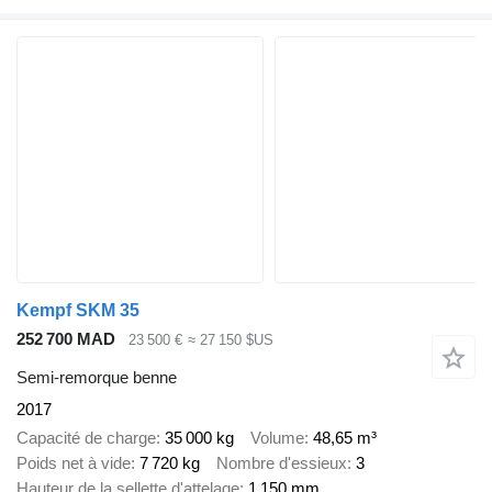
Kempf SKM 35
252 700 MAD
23 500 €
≈ 27 150 $US
Semi-remorque benne
2017
Capacité de charge
35 000 kg
Volume
48,65 m³
Poids net à vide
7 720 kg
Nombre d'essieux
3
Hauteur de la sellette d'attelage
1 150 mm