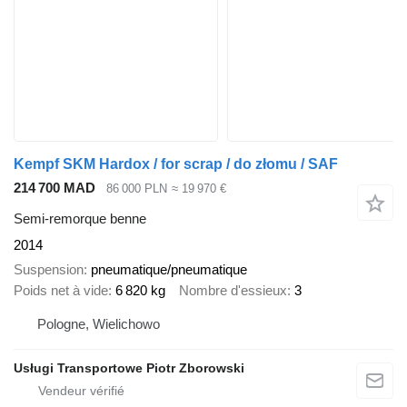
Kempf SKM Hardox / for scrap / do złomu / SAF
214 700 MAD
86 000 PLN
≈ 19 970 €
Semi-remorque benne
2014
Suspension
pneumatique/pneumatique
Poids net à vide
6 820 kg
Nombre d'essieux
3
Pologne, Wielichowo
Usługi Transportowe Piotr Zborowski