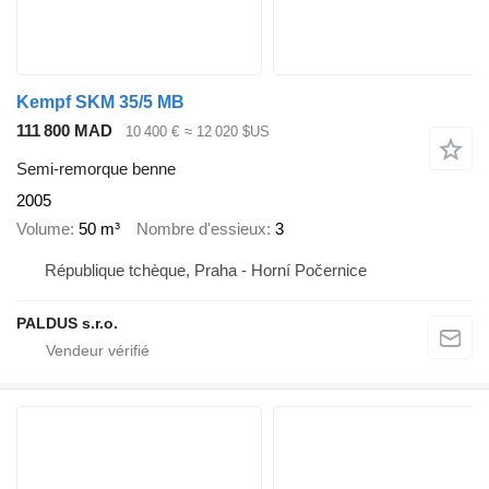
Kempf SKM 35/5 MB
111 800 MAD
10 400 €
≈ 12 020 $US
Semi-remorque benne
2005
Volume
50 m³
Nombre d'essieux
3
République tchèque, Praha - Horní Počernice
PALDUS s.r.o.