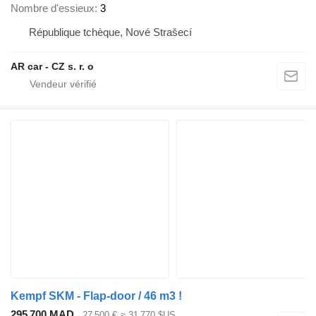
Nombre d'essieux
3
République tchèque, Nové Strašecí
AR car - CZ s. r. o
Kempf SKM - Flap-door / 46 m3 !
295 700 MAD
27 500 €
≈ 31 770 $US