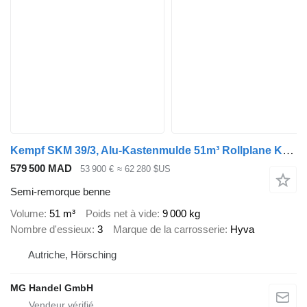
Kempf SKM 39/3, Alu-Kastenmulde 51m³ Rollplane Kombiklappe, Alcoa
579 500 MAD
53 900 €
≈ 62 280 $US
Semi-remorque benne
Volume
51 m³
Poids net à vide
9 000 kg
Nombre d'essieux
3
Marque de la carrosserie
Hyva
Autriche, Hörsching
MG Handel GmbH