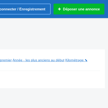
connecter / Enregistrement
Déposer une annonce
 premier
Année - les plus anciens au début
Kilométrage ⬊