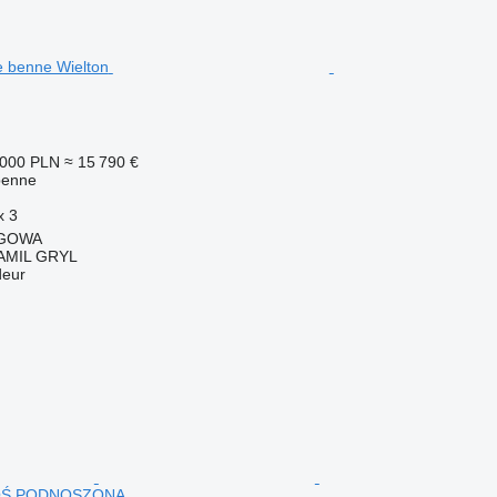
 000 PLN
≈ 15 790 €
benne
x
3
EGOWA
AMIL GRYL
deur
 OŚ PODNOSZONA