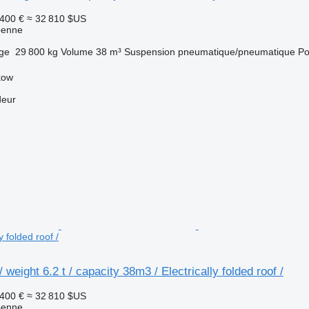
 400 €
≈ 32 810 $US
benne
rge
29 800 kg
Volume
38 m³
Suspension
pneumatique/pneumatique
Po
kow
deur
y folded roof /
weight 6.2 t / capacity 38m3 / Electrically folded roof /
 400 €
≈ 32 810 $US
benne