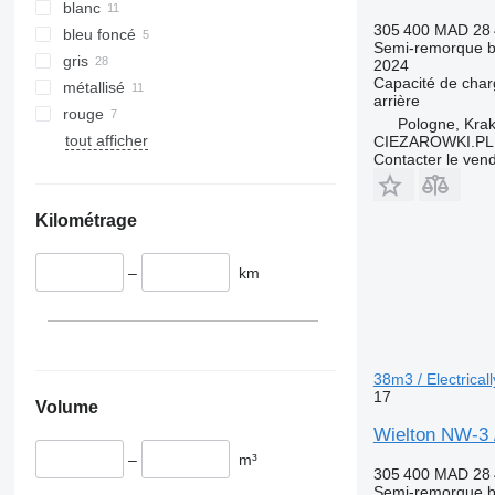
blanc
305 400 MAD
28
bleu foncé
Semi-remorque 
gris
2024
Capacité de cha
métallisé
arrière
rouge
Pologne, Kra
tout afficher
CIEZAROWKI.PL
Contacter le ven
Kilométrage
–
km
38m3 / Electricall
17
Volume
Wielton NW-3 / 
–
m³
305 400 MAD
28
Semi-remorque 