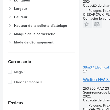
Longueur
2024
Capacité de cha
Largeur
Pologne, Kra
CIEZAROWKI.PL
Hauteur
Contacter le ven
Hauteur de la sellette d'attelage
Marque de la carrosserie
Mode de déchargement
Carrosserie
38m3 / Electricall
17
Mega
Wielton NW-3 / 
Plancher mobile
253 700 MAD
23
Semi-remorque 
2021
Capacité de cha
Essieux
Pologne, Kra
CIEZAROWKI.PL