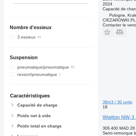
2024
Capacité de cha
Pologne, Kra
CIEZAROWKI.PL
Contacter le ven
Nombre d'essieux
3 essieux
Suspension
pneumatique/pneumatique
ressort/pneumatique
Caractéristiques
38m3 / 30 units
Capacité de charge
18
Poids net à vide
Wielton NW-3 /
Poids total en charge
305 400 MAD
28
Semi-remorque 