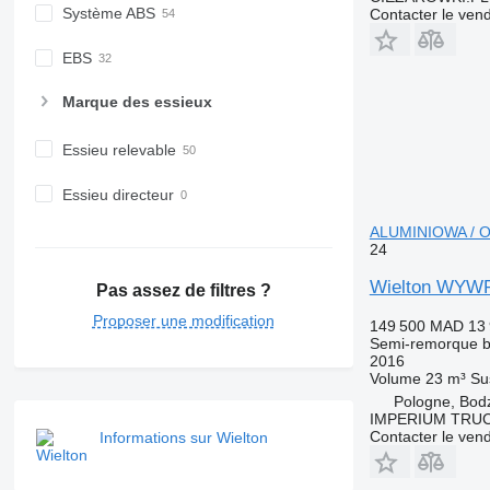
Système ABS
Contacter le ven
EBS
Marque des essieux
Essieu relevable
Essieu directeur
ALUMINIOWA /
24
Wielton WYW
Pas assez de filtres ?
Proposer une modification
149 500 MAD
13
Semi-remorque 
2016
Volume
23 m³
Su
Pologne, Bod
IMPERIUM TRUC
Contacter le ven
Informations sur Wielton