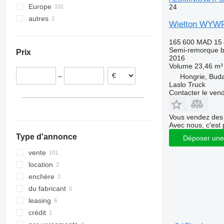
Europe
24
autres
Pologne
Wielton WYW
Roumanie
Ukraine
165 600 MAD
15
République tchèque
Semi-remorque 
Prix
Allemagne
2016
Volume
23,46 m³
Hongrie
–
Hongrie, Bud
Pays-Bas
Laslo Truck
Slovaquie
Contacter le ven
Lituanie
tout afficher
Vous vendez des 
Avec nous, c'est 
Type d'annonce
Déposer une
vente
location
enchère
du fabricant
leasing
crédit