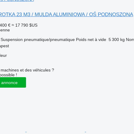
ROTKA 23 M3 / MULDA ALUMINIOWA / OŚ PODNOSZONA
 400 €
≈ 17 790 $US
benne
Suspension
pneumatique/pneumatique
Poids net à vide
5 300 kg
Nom
apest
deur
machines et des véhicules ?
possible !
 annonce