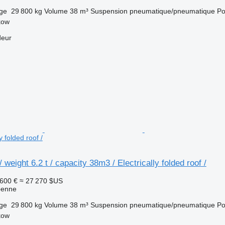
rge
29 800 kg
Volume
38 m³
Suspension
pneumatique/pneumatique
Po
kow
deur
y folded roof /
weight 6.2 t / capacity 38m3 / Electrically folded roof /
 600 €
≈ 27 270 $US
benne
rge
29 800 kg
Volume
38 m³
Suspension
pneumatique/pneumatique
Po
kow