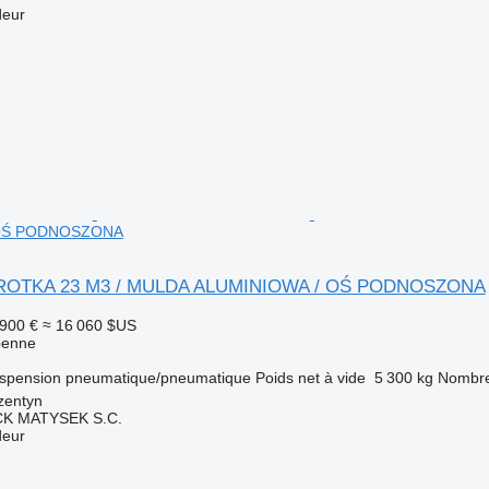
deur
 OŚ PODNOSZONA
ROTKA 23 M3 / MULDA ALUMINIOWA / OŚ PODNOSZONA
 900 €
≈ 16 060 $US
benne
spension
pneumatique/pneumatique
Poids net à vide
5 300 kg
Nombre
zentyn
K MATYSEK S.C.
deur