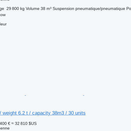
rge
29 800 kg
Volume
38 m³
Suspension
pneumatique/pneumatique
Po
kow
deur
 weight 6.2 t / capacity 38m3 / 30 units
 400 €
≈ 32 810 $US
benne