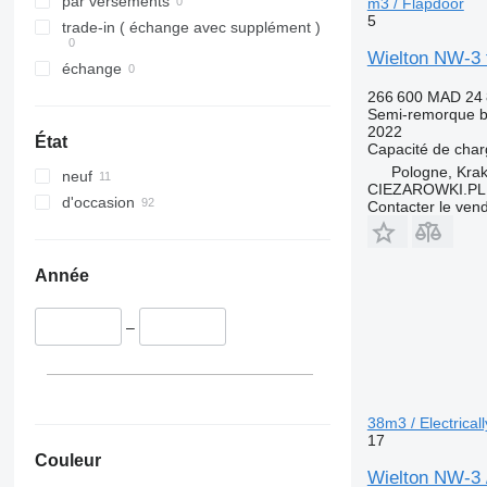
par versements
m3 / Flapdoor
5
trade-in ( échange avec supplément )
Wielton NW-3 t
échange
266 600 MAD
24
Semi-remorque 
2022
État
Capacité de cha
Pologne, Kra
neuf
CIEZAROWKI.PL
d'occasion
Contacter le ven
Année
–
38m3 / Electricall
17
Couleur
Wielton NW-3 / 