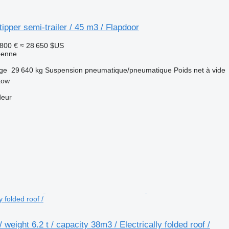
ipper semi-trailer / 45 m3 / Flapdoor
 800 €
≈ 28 650 $US
benne
rge
29 640 kg
Suspension
pneumatique/pneumatique
Poids net à vide
kow
deur
y folded roof /
weight 6.2 t / capacity 38m3 / Electrically folded roof /