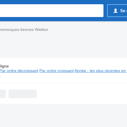
Se 
remorques bennes Wielton
ligne
es:
Semi-remorques bennes Wielton
Par ordre décroissant
Par ordre croissant
Année - les plus récentes en
⬈