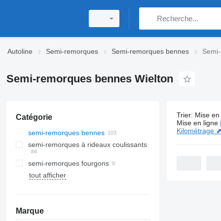
Autoline
Semi-remorques
Semi-remorques bennes
Semi-
Semi-remorques bennes Wielton
Trier
:
Mise en 
Catégorie
103 annonc
Mise en ligne
Kilométrage 
semi-remorques bennes
semi-remorques à rideaux coulissants
semi-remorques fourgons
tout afficher
Marque