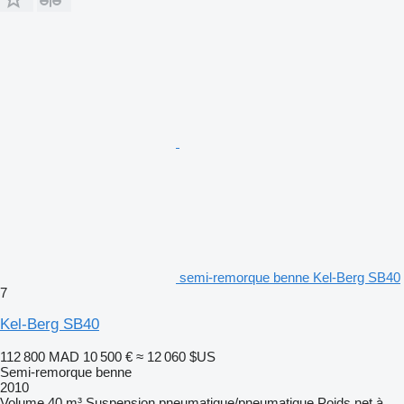
semi-remorque benne Kel-Berg SB40
7
Kel-Berg SB40
112 800 MAD
10 500 €
≈ 12 060 $US
Semi-remorque benne
2010
Volume
40 m³
Suspension
pneumatique/pneumatique
Poids net à