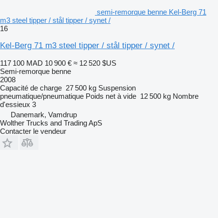
semi-remorque benne Kel-Berg 71
m3 steel tipper / stål tipper / synet /
16
Kel-Berg 71 m3 steel tipper / stål tipper / synet /
117 100 MAD
10 900 €
≈ 12 520 $US
Semi-remorque benne
2008
Capacité de charge
27 500 kg
Suspension
pneumatique/pneumatique
Poids net à vide
12 500 kg
Nombre
d'essieux
3
Danemark, Vamdrup
Wolther Trucks and Trading ApS
Contacter le vendeur