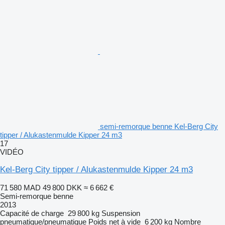
semi-remorque benne Kel-Berg City
tipper / Alukastenmulde Kipper 24 m3
17
VIDÉO
Kel-Berg City tipper / Alukastenmulde Kipper 24 m3
71 580 MAD
49 800 DKK
≈ 6 662 €
Semi-remorque benne
2013
Capacité de charge
29 800 kg
Suspension
pneumatique/pneumatique
Poids net à vide
6 200 kg
Nombre