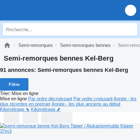
Semi-remorques
Semi-remorques bennes
Semi-remo
Semi-remorques bennes Kel-Berg
91 annonces:
Semi-remorques bennes Kel-Berg
Filtre
Trier
:
Mise en ligne
Mise en ligne
Par ordre décroissant
Par ordre croissant
Année - les
plus récentes en premier
Année - les plus anciens au début
Kilométrage ⬊
Kilométrage ⬈