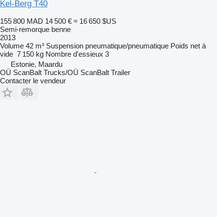
Kel-Berg T40
155 800 MAD
14 500 €
≈ 16 650 $US
Semi-remorque benne
2013
Volume
42 m³
Suspension
pneumatique/pneumatique
Poids net à
vide
7 150 kg
Nombre d'essieux
3
Estonie, Maardu
OÜ ScanBalt Trucks/OÜ ScanBalt Trailer
Contacter le vendeur