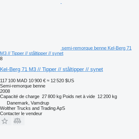
semi-remorque benne Kel-Berg 71
M3 // Tipper // ståltipper // synet
8
Kel-Berg 71 M3 // Tipper // ståltipper // synet
117 100 MAD
10 900 €
≈ 12 520 $US
Semi-remorque benne
2008
Capacité de charge
27 800 kg
Poids net à vide
12 200 kg
Danemark, Vamdrup
Wolther Trucks and Trading ApS
Contacter le vendeur