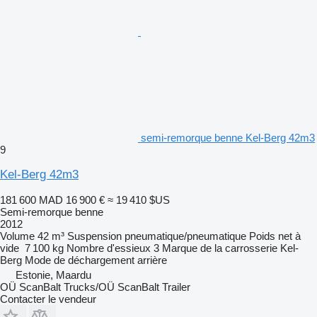
semi-remorque benne Kel-Berg 42m3
9
Kel-Berg 42m3
181 600 MAD
16 900 €
≈ 19 410 $US
Semi-remorque benne
2012
Volume
42 m³
Suspension
pneumatique/pneumatique
Poids net à
vide
7 100 kg
Nombre d'essieux
3
Marque de la carrosserie
Kel-
Berg
Mode de déchargement
arrière
Estonie, Maardu
OÜ ScanBalt Trucks/OÜ ScanBalt Trailer
Contacter le vendeur