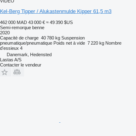
VIDÉO
Kel-Berg Tipper / Alukastenmulde Kipper 61,5 m3
462 000 MAD
43 000 €
≈ 49 390 $US
Semi-remorque benne
2020
Capacité de charge
40 780 kg
Suspension
pneumatique/pneumatique
Poids net à vide
7 220 kg
Nombre
d'essieux
4
Danemark, Hedensted
Lastas A/S
Contacter le vendeur