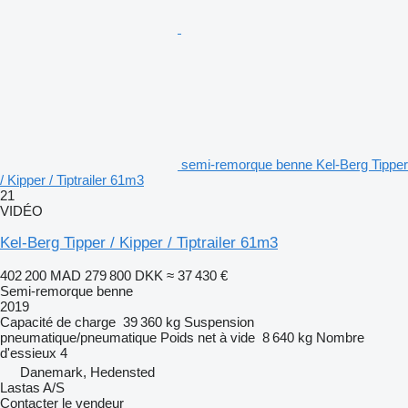
semi-remorque benne Kel-Berg Tipper
/ Kipper / Tiptrailer 61m3
21
VIDÉO
Kel-Berg Tipper / Kipper / Tiptrailer 61m3
402 200 MAD
279 800 DKK
≈ 37 430 €
Semi-remorque benne
2019
Capacité de charge
39 360 kg
Suspension
pneumatique/pneumatique
Poids net à vide
8 640 kg
Nombre
d'essieux
4
Danemark, Hedensted
Lastas A/S
Contacter le vendeur