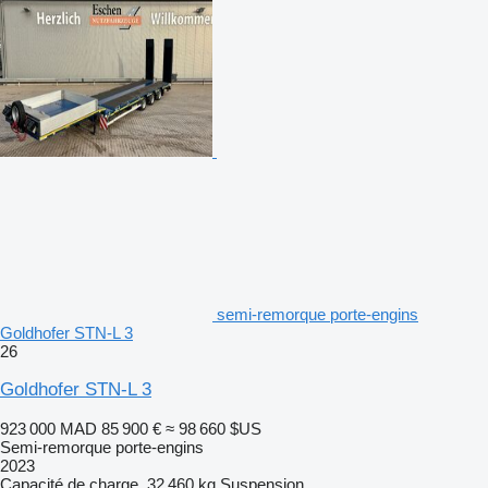
semi-remorque porte-engins
Goldhofer STN-L 3
26
Goldhofer STN-L 3
923 000 MAD
85 900 €
≈ 98 660 $US
Semi-remorque porte-engins
2023
Capacité de charge
32 460 kg
Suspension