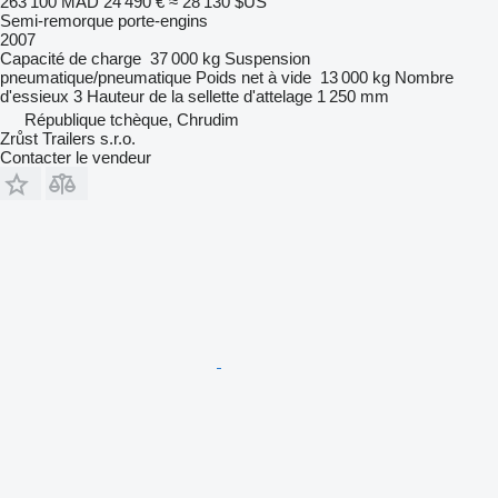
263 100 MAD
24 490 €
≈ 28 130 $US
Semi-remorque porte-engins
2007
Capacité de charge
37 000 kg
Suspension
pneumatique/pneumatique
Poids net à vide
13 000 kg
Nombre
d'essieux
3
Hauteur de la sellette d'attelage
1 250 mm
République tchèque, Chrudim
Zrůst Trailers s.r.o.
Contacter le vendeur