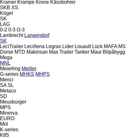
Kramer
Krampe
Krone
Kässbohrer
SKB
XS
Kögel
SK
LAG
0-2
0-3
O-3
Lambrecht
Langendorf
SK
LeciTrailer
Leciñena
Legras
Lider
Louault
Lück
MAFA
MS
Dorse
MTD
Makinsan
Mas Trailer Tanker
Maur Bilpåbygg
Mega
MNL
Meierling
Meiller
G-series
MHKS
MHPS
Menci
SA
SL
Metaco
SD
Meusburger
MPS
Minerva
EURO
Mol
K-series
K85