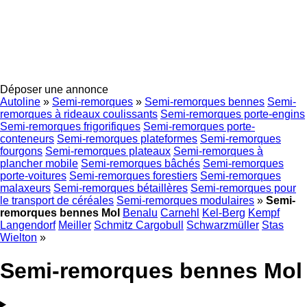
Déposer une annonce
Autoline
»
Semi-remorques
»
Semi-remorques bennes
Semi-
remorques à rideaux coulissants
Semi-remorques porte-engins
Semi-remorques frigorifiques
Semi-remorques porte-
conteneurs
Semi-remorques plateformes
Semi-remorques
fourgons
Semi-remorques plateaux
Semi-remorques à
plancher mobile
Semi-remorques bâchés
Semi-remorques
porte-voitures
Semi-remorques forestiers
Semi-remorques
malaxeurs
Semi-remorques bétaillères
Semi-remorques pour
le transport de céréales
Semi-remorques modulaires
»
Semi-
remorques bennes Mol
Benalu
Carnehl
Kel-Berg
Kempf
Langendorf
Meiller
Schmitz Cargobull
Schwarzmüller
Stas
Wielton
»
Semi-remorques bennes Mol