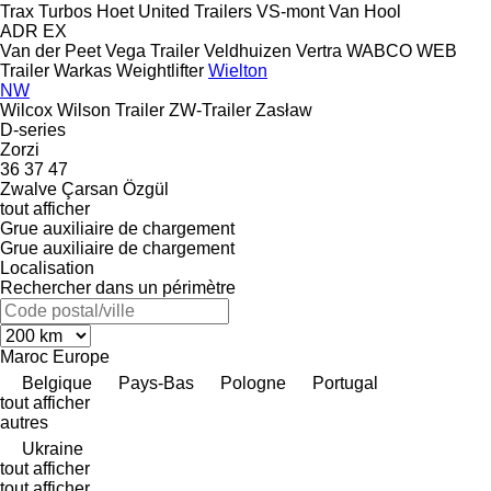
Trax
Turbos Hoet
United Trailers
VS-mont
Van Hool
ADR
EX
Van der Peet
Vega Trailer
Veldhuizen
Vertra
WABCO
WEB
Trailer
Warkas
Weightlifter
Wielton
NW
Wilcox
Wilson Trailer
ZW-Trailer
Zasław
D-series
Zorzi
36
37
47
Zwalve
Çarsan
Özgül
tout afficher
Grue auxiliaire de chargement
Grue auxiliaire de chargement
Localisation
Rechercher dans un périmètre
Maroc
Europe
Belgique
Pays-Bas
Pologne
Portugal
tout afficher
autres
Ukraine
tout afficher
tout afficher