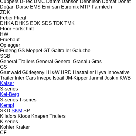
Cuppers
D-Tec
DMC
Damm
Danson
Dennison
Domat
Donat
Doğan Dorse
EMS
Emirsan
Euromix MTP
Farmtech
ZDK
Feber
Fliegl
DHKA
DHKS
EDK
SDS
TDK
TMK
Floor
Fortschritt
HW
Fruehauf
Oplegger
Fudeng
GS Meppel
GT
Galtrailer
Galucho
SGB
General Trailers
General
General
Granalu
Gras
GS
Grünwald
Gürleşenyıl
H&W
HRD
Hastrailer
Hyva
Innovative
Trailer
Inter Cars
Invepe
Istrail
JM-Kipper
Janmil
Joskin
KWB
Kaiser
S-series
Kel-Berg
S-series
T-series
Kempf
SKD
SKM
SP
Kilafors
Kloos
Knapen Trailers
K-series
Kohler
Kraker
CF