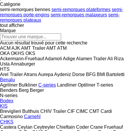
Catégorie
semi-remorques bennes
semi-remorques plateformes
semi-
remorques porte-engins
semi-remorques malaxeurs
semi-
remorques plateaux
tout afficher
Marque
Aucun résultat trouvé pour cette recherche
ACM
AJK
AMT Trailer
AMT
ATM
OKA
OKHS
OKS
Ackermann-Fruehauf
Adamoli
Adige
Alamen Trailer
Ali Riza
Usta
Annaburger
HTS
Arel Trailer
Atrans
Aurepa
Aydeniz Dorse
BFG
BMI
Bartoletti
Benalu
Agriliner
Bulkliner
C-series
Landliner
Optiliner
T-series
Benders
Berg
Berger
N-series
Bodex
KIS
Breviglieri
Bulthuis
CHIV Trailer
CIF
CIMC
CMT
Cardi
Carmosino
Carnehl
CHKS
Castera
Ceylan
Ceytreyler
Chieftain
Coder
Crane Fruehauf