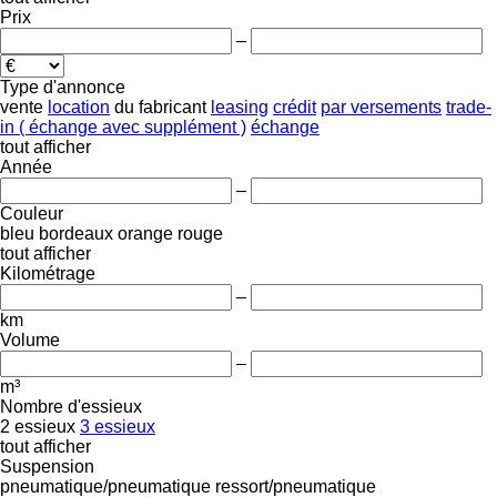
Prix
–
Type d'annonce
vente
location
du fabricant
leasing
crédit
par versements
trade-
in ( échange avec supplément )
échange
tout afficher
Année
–
Couleur
bleu
bordeaux
orange
rouge
tout afficher
Kilométrage
–
km
Volume
–
m³
Nombre d'essieux
2 essieux
3 essieux
tout afficher
Suspension
pneumatique/pneumatique
ressort/pneumatique