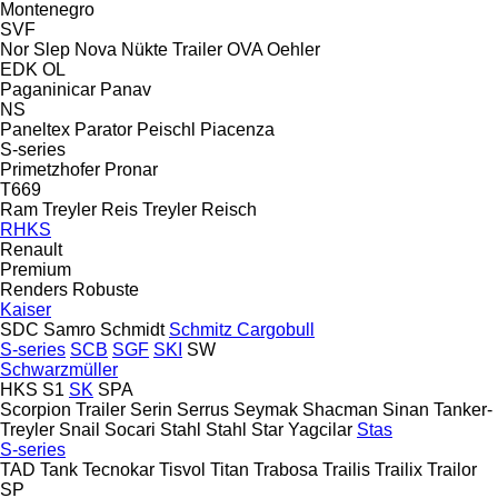
Montenegro
SVF
Nor Slep
Nova
Nükte Trailer
OVA
Oehler
EDK
OL
Paganinicar
Panav
NS
Paneltex
Parator
Peischl
Piacenza
S-series
Primetzhofer
Pronar
T669
Ram Treyler
Reis Treyler
Reisch
RHKS
Renault
Premium
Renders
Robuste
Kaiser
SDC
Samro
Schmidt
Schmitz Cargobull
S-series
SCB
SGF
SKI
SW
Schwarzmüller
HKS
S1
SK
SPA
Scorpion Trailer
Serin
Serrus
Seymak
Shacman
Sinan Tanker-
Treyler
Snail
Socari
Stahl
Stahl
Star Yagcilar
Stas
S-series
TAD
Tank
Tecnokar
Tisvol
Titan
Trabosa
Trailis
Trailix
Trailor
SP