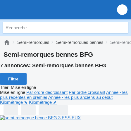
Semi-remorques
Semi-remorques bennes
Semi-remo
Semi-remorques bennes BFG
7 annonces:
Semi-remorques bennes BFG
Filtre
Trier
:
Mise en ligne
Mise en ligne
Par ordre décroissant
Par ordre croissant
Année - les
plus récentes en premier
Année - les plus anciens au début
Kilométrage ⬊
Kilométrage ⬈