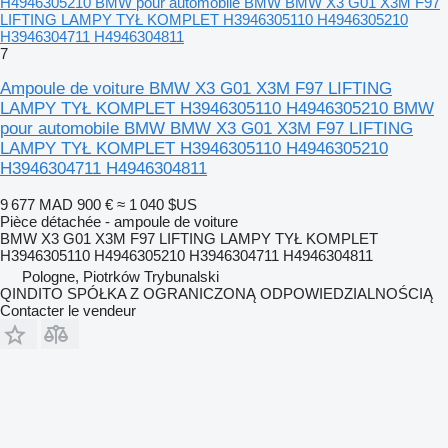
H4946305210 BMW pour automobile BMW BMW X3 G01 X3M F97
LIFTING LAMPY TYŁ KOMPLET H3946305110 H4946305210
H3946304711 H4946304811
7
Ampoule de voiture BMW X3 G01 X3M F97 LIFTING
LAMPY TYŁ KOMPLET H3946305110 H4946305210 BMW
pour automobile BMW BMW X3 G01 X3M F97 LIFTING
LAMPY TYŁ KOMPLET H3946305110 H4946305210
H3946304711 H4946304811
9 677 MAD
900 €
≈ 1 040 $US
Pièce détachée - ampoule de voiture
BMW X3 G01 X3M F97 LIFTING LAMPY TYŁ KOMPLET
H3946305110 H4946305210 H3946304711 H4946304811
Pologne, Piotrków Trybunalski
QINDITO SPÓŁKA Z OGRANICZONĄ ODPOWIEDZIALNOŚCIĄ
Contacter le vendeur