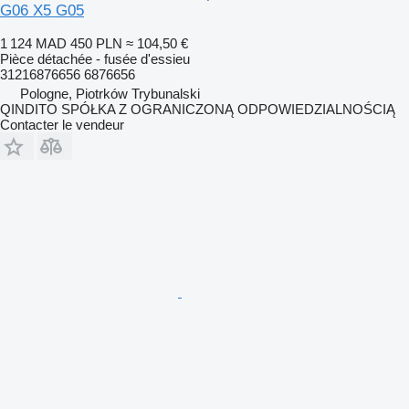
G06 X5 G05
1 124 MAD
450 PLN
≈ 104,50 €
Pièce détachée - fusée d'essieu
31216876656 6876656
Pologne, Piotrków Trybunalski
QINDITO SPÓŁKA Z OGRANICZONĄ ODPOWIEDZIALNOŚCIĄ
Contacter le vendeur