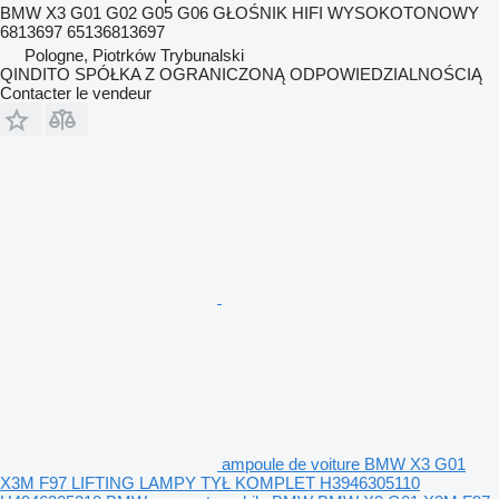
BMW X3 G01 G02 G05 G06 GŁOŚNIK HIFI WYSOKOTONOWY
6813697 65136813697
Pologne, Piotrków Trybunalski
QINDITO SPÓŁKA Z OGRANICZONĄ ODPOWIEDZIALNOŚCIĄ
Contacter le vendeur
ampoule de voiture BMW X3 G01
X3M F97 LIFTING LAMPY TYŁ KOMPLET H3946305110