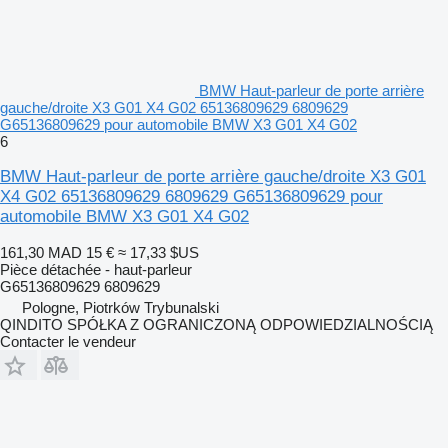
BMW Haut-parleur de porte arrière
gauche/droite X3 G01 X4 G02 65136809629 6809629
G65136809629 pour automobile BMW X3 G01 X4 G02
6
BMW Haut-parleur de porte arrière gauche/droite X3 G01
X4 G02 65136809629 6809629 G65136809629 pour
automobile BMW X3 G01 X4 G02
161,30 MAD
15 €
≈ 17,33 $US
Pièce détachée - haut-parleur
G65136809629 6809629
Pologne, Piotrków Trybunalski
QINDITO SPÓŁKA Z OGRANICZONĄ ODPOWIEDZIALNOŚCIĄ
Contacter le vendeur