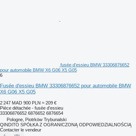
fusée d'essieu BMW 33306876652
pour automobile BMW X6 G06 X5 G05
6
Fusée d'essieu BMW 33306876652 pour automobile BMW
X6 G06 X5 G05
2 247 MAD
900 PLN
≈ 209 €
Pièce détachée - fusée d'essieu
33306876652 6876652 6876654
Pologne, Piotrków Trybunalski
QINDITO SPÓŁKA Z OGRANICZONĄ ODPOWIEDZIALNOŚCIĄ
Contacter le vendeur