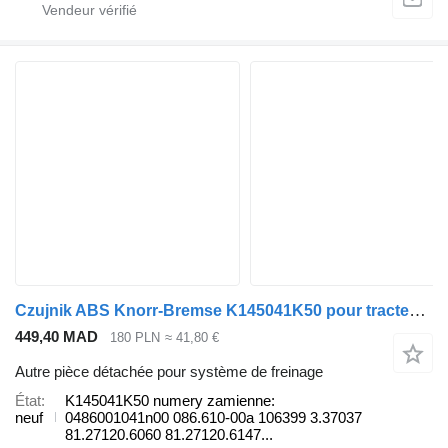
Czujnik ABS Knorr-Bremse K145041K50 pour tracteur routier MAN
449,40 MAD
180 PLN
≈ 41,80 €
Autre pièce détachée pour système de freinage
État
K145041K50 numery zamienne:
neuf
0486001041n00 086.610-00a 106399 3.37037
81.27120.6060 81.27120.6147...