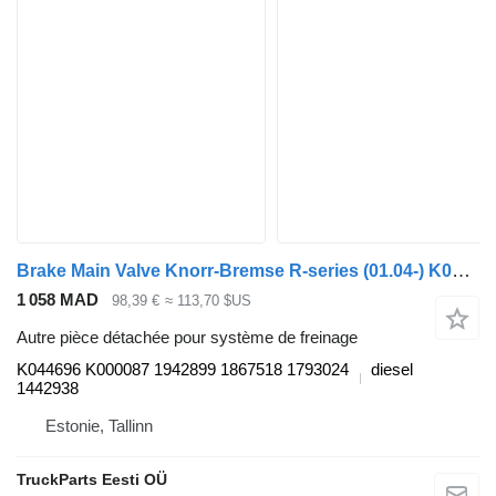
Brake Main Valve Knorr-Bremse R-series (01.04-) K044696 K000087 pour tracteur routier Scania P,G,R,T-series (2004-2017)
1 058 MAD
98,39 €
≈ 113,70 $US
Autre pièce détachée pour système de freinage
K044696 K000087 1942899 1867518 1793024
diesel
1442938
Estonie, Tallinn
TruckParts Eesti OÜ