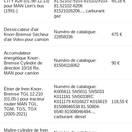
CITY A26 (01.98-12.13)
81.52102-9103 8151029103
45,16 €
pour MAN Lion's bus
81.52102-6206
(1991-)
81521026206..., carburant:
gaz
Dessiccateur d'air
Numéro de catalogue:
Knorr-Bremse Sécheur
475 €
22858336
d'air Volvo pour camion
Accumulateur
énergétique Knorr-
Numéro de catalogue:
Bremse Cylindre de
90 €
81504116062
direction 10/16 Re.
MAN pour camion
Numéro de catalogue:
Étrier de frein Knorr-
K005611 SN5011 SN5033
Bremse TGL 12.210
K011181 SN5033RC
(01.05-) pour tracteur
K011179 K016627 K016619
118,55 €
routier MAN TGL,
81508046538 81.50804-
TGM, TGS, TGX
6540 81508046484...,
(2005-2021)
carburant: diesel
Maître-cylindre de frein