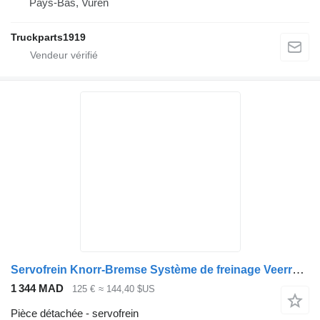
Pays-Bas, Vuren
Truckparts1919
Servofrein Knorr-Bremse Système de freinage Veerremcilinder Re. MB MP4 0214209318 pour camion
1 344 MAD
125 €
≈ 144,40 $US
Pièce détachée - servofrein