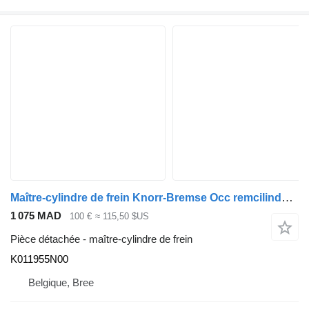
Maître-cylindre de frein Knorr-Bremse Occ remcilinder K011955N00 pour camion
1 075 MAD
100 €
≈ 115,50 $US
Pièce détachée - maître-cylindre de frein
K011955N00
Belgique, Bree