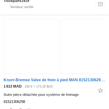
Truckparts1919
Knorr-Bremse Valve de frein à pied MAN 81521306298 pour camion
1 613 MAD
150 €
≈ 173,30 $US
Autre pièce détachée pour système de freinage
81521306298