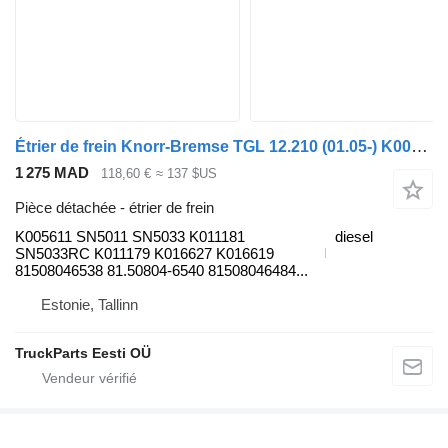
Étrier de frein Knorr-Bremse TGL 12.210 (01.05-) K005611 pour tracteur routier MAN TGL, TGM, TGS, TGX (2005-2021)
1 275 MAD
118,60 €
≈ 137 $US
Pièce détachée - étrier de frein
K005611 SN5011 SN5033 K011181
diesel
SN5033RC K011179 K016627 K016619
81508046538 81.50804-6540 81508046484...
Estonie, Tallinn
TruckParts Eesti OÜ