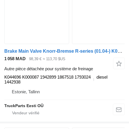
Brake Main Valve Knorr-Bremse R-series (01.04-) K044696 K000087 pour tracteur routier Scania P,G,R,T-series (2004-2017)
1 058 MAD
98,39 €
≈ 113,70 $US
Autre pièce détachée pour système de freinage
K044696 K000087 1942899 1867518 1793024
diesel
1442938
Estonie, Tallinn
TruckParts Eesti OÜ