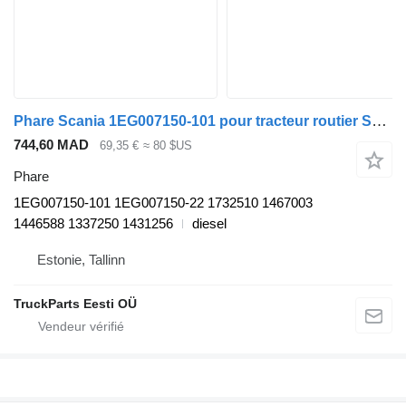
Phare Scania 1EG007150-101 pour tracteur routier Scania P,G,R,T-series (2004-2017)
744,60 MAD
69,35 €
≈ 80 $US
Phare
1EG007150-101 1EG007150-22 1732510 1467003
1446588 1337250 1431256
diesel
Estonie, Tallinn
TruckParts Eesti OÜ