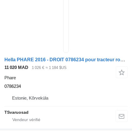
Hella PHARE 2016 - DROIT 0786234 pour tracteur routier Scania
11 020 MAD
1 026 €
≈ 1 184 $US
Phare
0786234
Estonie, Kõrveküla
TSvaruosad