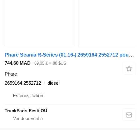
Phare Scania R-Series (01.16-) 2659164 2552712 pour tracteur routier Scania L,P,G,R,S-series (2016-)
744,60 MAD
69,35 €
≈ 80 $US
Phare
2659164 2552712
diesel
Estonie, Tallinn
TruckParts Eesti OÜ