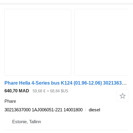
Phare Hella 4-Series bus K124 (01.96-12.06) 30213637000 pour Scania 4-series bus (1995-2006)
640,70 MAD
59,68 €
≈ 68,84 $US
Phare
30213637000 1AJ006051-221 14001800
diesel
Estonie, Tallinn