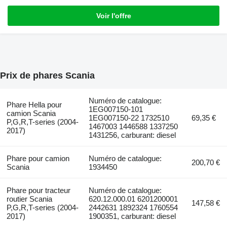
Voir l'offre
Prix de phares Scania
Numéro de catalogue:
Phare Hella pour
1EG007150-101
camion Scania
1EG007150-22 1732510
69,35 €
P,G,R,T-series (2004-
1467003 1446588 1337250
2017)
1431256, carburant: diesel
Phare pour camion
Numéro de catalogue:
200,70 €
Scania
1934450
Phare pour tracteur
Numéro de catalogue:
routier Scania
620.12.000.01 6201200001
147,58 €
P,G,R,T-series (2004-
2442631 1892324 1760554
2017)
1900351, carburant: diesel