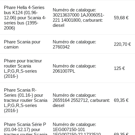
Phare Hella 4-Series
Numéro de catalogue:
bus K124 (01.96-
30213637000 1AJ006051-
12.06) pour Scania 4-
59,68 €
221 14001800, carburant:
series bus (1995-
diesel
2006)
Phare Scania pour
Numéro de catalogue:
220,70 €
camion
2760342
Phare pour tracteur
routier Scania
Numéro de catalogue:
125 €
L,P,G,R,S-series
2061007PL
(2016-)
Phare Scania R-
Series (01.16-) pour
Numéro de catalogue:
tracteur routier Scania
2659164 2552712, carburant:
69,35 €
L,P,G,R,S-series
diesel
(2016-)
Phare Scania Série P
Numéro de catalogue:
(01.04-12.17) pour
1EG007150-101
tracteur routier Scania
1EG007150-22 1732510
69,35 €