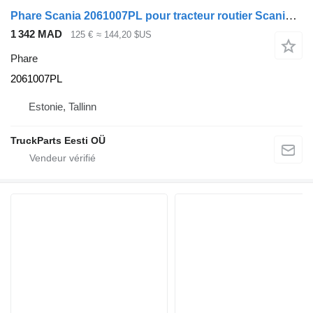
Phare Scania 2061007PL pour tracteur routier Scania L,P,G,R,S-series (2016-)
1 342 MAD
125 €
≈ 144,20 $US
Phare
2061007PL
Estonie, Tallinn
TruckParts Eesti OÜ