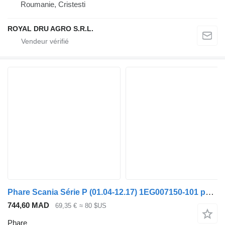
Roumanie, Cristesti
ROYAL DRU AGRO S.R.L.
Phare Scania Série P (01.04-12.17) 1EG007150-101 pour tracteur routier Scania P,G,R,T-series (2004-2017)
744,60 MAD
69,35 €
≈ 80 $US
Phare