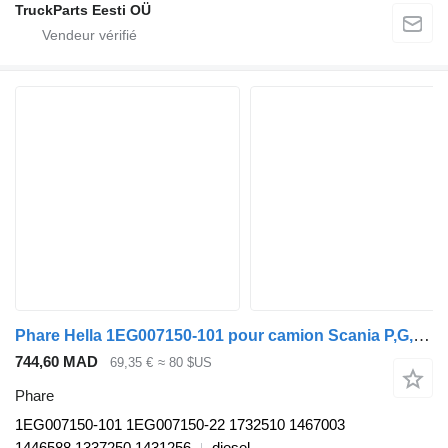
TruckParts Eesti OÜ
Phare Hella 1EG007150-101 pour camion Scania P,G,R,T-series (2004-2017)
744,60 MAD
69,35 €
≈ 80 $US
Phare
1EG007150-101 1EG007150-22 1732510 1467003
1446588 1337250 1431256
diesel