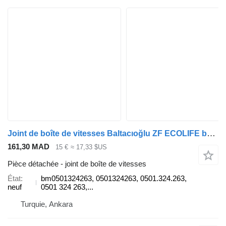
Joint de boîte de vitesses Baltacıoğlu ZF ECOLIFE bm0501324263 pour bus
161,30 MAD
15 €
≈ 17,33 $US
Pièce détachée - joint de boîte de vitesses
État
bm0501324263, 0501324263, 0501.324.263,
neuf
0501 324 263,...
Turquie, Ankara