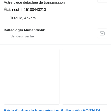
Autre pièce détachée de transmission
État
neuf
15100440210
Turquie, Ankara
Baltacioglu Muhendislik
Bride d'arbre de transmission Baltacıoğlu VOITH DIWA 68.1839.10 pour bus