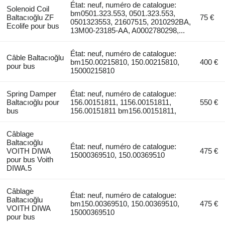
État: neuf, numéro de catalogue:
Solenoid Coil
bm0501.323.553, 0501.323.553,
Baltacıoğlu ZF
75 €
0501323553, 21607515, 2010292BA,
Ecolife pour bus
13M00-23185-AA, A0002780298,...
État: neuf, numéro de catalogue:
Câble Baltacıoğlu
bm150.00215810, 150.00215810,
400 €
pour bus
15000215810
Spring Damper
État: neuf, numéro de catalogue:
Baltacıoğlu pour
156.00151811, 1156.00151811,
550 €
bus
156.00151811 bm156.00151811,
Câblage
Baltacıoğlu
État: neuf, numéro de catalogue:
VOITH DIWA
475 €
15000369510, 150.00369510
pour bus Voith
DIWA.5
Câblage
État: neuf, numéro de catalogue:
Baltacıoğlu
bm150.00369510, 150.00369510,
475 €
VOITH DIWA
15000369510
pour bus