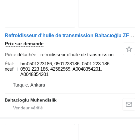
Refroidisseur d'huile de transmission Baltacıoğlu ZF ECOLIFE bm0501223186 pour bus
Prix sur demande
Pièce détachée - refroidisseur d'huile de transmission
État
bm0501223186, 0501223186, 0501.223.186,
neuf
0501 223 186, 42582969, A0048354201,
A0048354201
Turquie, Ankara
Baltacioglu Muhendislik