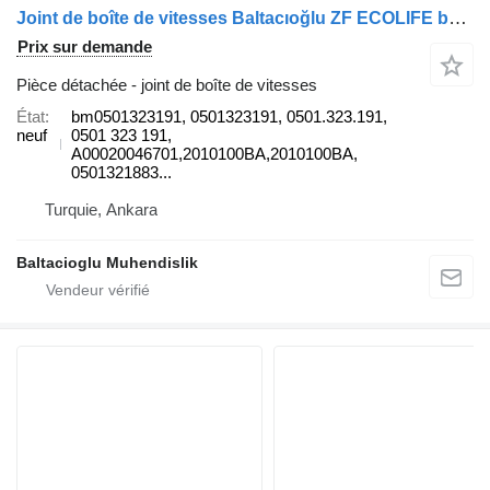
Joint de boîte de vitesses Baltacıoğlu ZF ECOLIFE bm0501323191 pour bus
Prix sur demande
Pièce détachée - joint de boîte de vitesses
État
bm0501323191, 0501323191, 0501.323.191,
neuf
0501 323 191,
A00020046701,2010100BA,2010100BA,
0501321883...
Turquie, Ankara
Baltacioglu Muhendislik