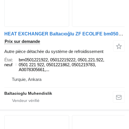
HEAT EXCHANGER Baltacıoğlu ZF ECOLIFE bm0501221922 pour bus
Prix sur demande
Autre pièce détachée du système de refroidissement
État
bm0501221922, 05012219222, 0501.221.922,
neuf
0501 221 922, 0501221862, 0501219783,
A0078305661,...
Turquie, Ankara
Baltacioglu Muhendislik