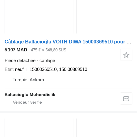
Câblage Baltacıoğlu VOITH DIWA 15000369510 pour bus Voith DIWA.5
5 107 MAD
475 €
≈ 548,80 $US
Pièce détachée - câblage
État
neuf
15000369510, 150.00369510
Turquie, Ankara
Baltacioglu Muhendislik