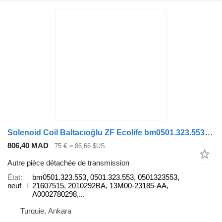
Solenoid Coil Baltacıoğlu ZF Ecolife bm0501.323.553 pour bus
806,40 MAD
75 €
≈ 86,66 $US
Autre pièce détachée de transmission
État
bm0501.323.553, 0501.323.553, 0501323553,
neuf
21607515, 2010292BA, 13M00-23185-AA,
A0002780298,...
Turquie, Ankara