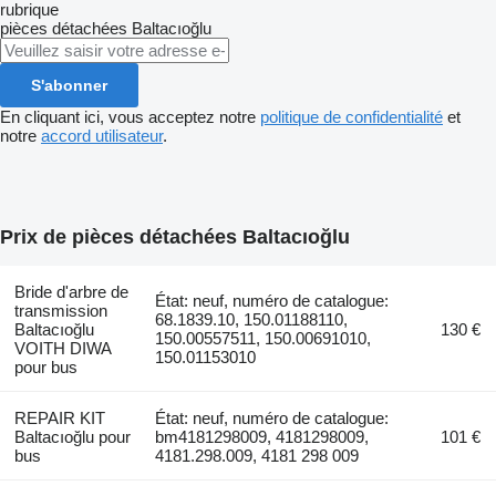
rubrique
pièces détachées
Baltacıoğlu
S'abonner
En cliquant ici, vous acceptez notre
politique de confidentialité
et
notre
accord utilisateur
.
Prix de pièces détachées Baltacıoğlu
Bride d'arbre de
État: neuf, numéro de catalogue:
transmission
68.1839.10, 150.01188110,
Baltacıoğlu
130 €
150.00557511, 150.00691010,
VOITH DIWA
150.01153010
pour bus
REPAIR KIT
État: neuf, numéro de catalogue:
Baltacıoğlu pour
bm4181298009, 4181298009,
101 €
bus
4181.298.009, 4181 298 009