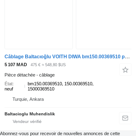
Câblage Baltacıoğlu VOITH DIWA bm150.00369510 pour bus
5 107 MAD
475 €
≈ 548,80 $US
Pièce détachée - câblage
État
bm150.00369510, 150.00369510,
neuf
15000369510
Turquie, Ankara
Baltacioglu Muhendislik
Abonnez-vous pour recevoir de nouvelles annonces de cette