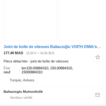
Joint de boîte de vitesses Baltacıoğlu VOITH DIWA bm150.00884310 pour bus
177,40 MAD
16,50 €
≈ 19,06 $US
Pièce détachée - joint de boîte de vitesses
État
bm150.00884310, 150.00884310,
neuf
15000884310
Turquie, Ankara
Baltacioglu Muhendislik