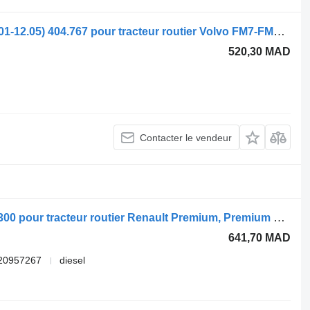
Moteur d'essuie-glace Valeo FM9 (01.01-12.05) 404.767 pour tracteur routier Volvo FM7-FM12, FM, FMX (1998-2014)
520,30 MAD
Contacter le vendeur
Piston Volvo premium 2 (01.05-) 2097300 pour tracteur routier Renault Premium, Premium 2 (1996-2014)
641,70 MAD
20957267
diesel