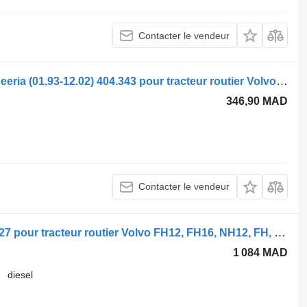
Contacter le vendeur
Moteur d'essuie-glace Valeo FH12 1-seeria (01.93-12.02) 404.343 pour tracteur routier Volvo FH12, FH16, NH12, FH, VNL780 (1993-2014)
346,90 MAD
Contacter le vendeur
Revêtement Volvo FH (01.05-) 20360627 pour tracteur routier Volvo FH12, FH16, NH12, FH, VNL780 (1993-2014)
1 084 MAD
diesel