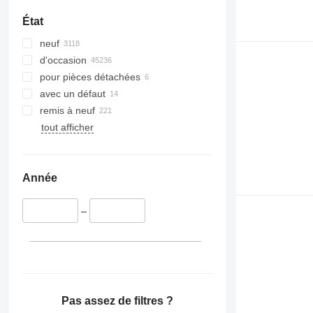
Zoe
FM 420
XC60
État
FM 440
XC70
neuf
FM 460
XC90
d'occasion
FM 480
pour pièces détachées
FM 500
avec un défaut
remis à neuf
tout afficher
Année
–
Pas assez de filtres ?