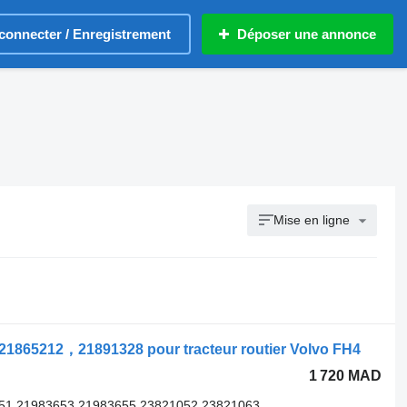
connecter / Enregistrement
Déposer une annonce
Mise en ligne
 21865212，21891328 pour tracteur routier Volvo FH4
1 720 MAD
1 21983653 21983655 23821052 23821063