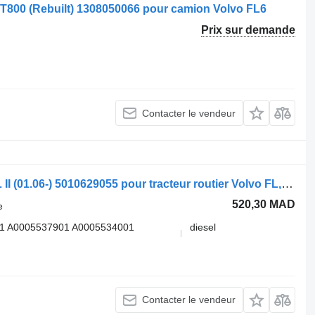
/ T800 (Rebuilt) 1308050066 pour camion Volvo FL6
Prix sur demande
Contacter le vendeur
Pompe de levage de cabine Weber FL II (01.06-) 5010629055 pour tracteur routier Volvo FL, FE (2005-2014)
520,30 MAD
e
1 A0005537901 A0005534001
diesel
Contacter le vendeur