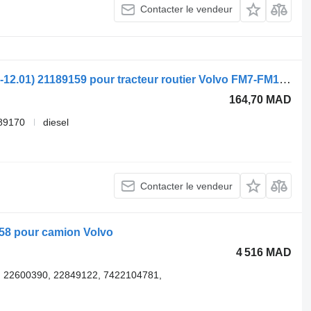
Contacter le vendeur
Pompe de lave-glace SWF FM7 (01.98-12.01) 21189159 pour tracteur routier Volvo FM7-FM12, FM, FMX (1998-2014)
164,70 MAD
89170
diesel
Contacter le vendeur
58 pour camion Volvo
4 516 MAD
, 22600390, 22849122, 7422104781,