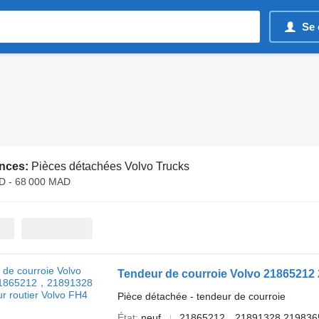
Se 
nces:
Pièces détachées Volvo Trucks
D - 68 000 MAD
Tendeur de courroie Volvo 21865212
Pièce détachée - tendeur de courroie
État
neuf
21865212，21891328 2198365