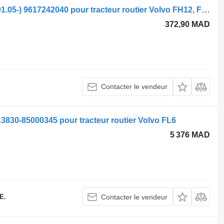
Robinet de frein à main WABCO FH (01.05-) 9617242040 pour tracteur routier Volvo FH12, FH16, NH12, FH, VNL780 (1993-2014)
372,90 MAD
Contacter le vendeur
830-85000345 pour tracteur routier Volvo FL6
5 376 MAD
E.
Contacter le vendeur