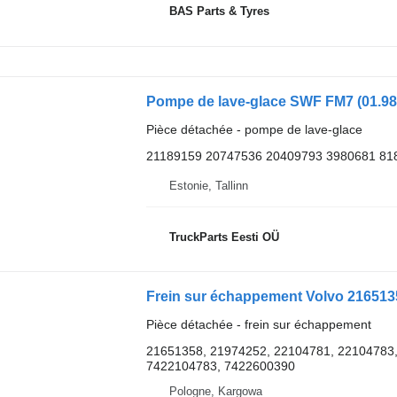
BAS Parts & Tyres
Pièce détachée - pompe de lave-glace
21189159 20747536 20409793 3980681 81
Estonie, Tallinn
TruckParts Eesti OÜ
Frein sur échappement Volvo 216513
Pièce détachée - frein sur échappement
21651358, 21974252, 22104781, 22104783
7422104783, 7422600390
Pologne, Kargowa