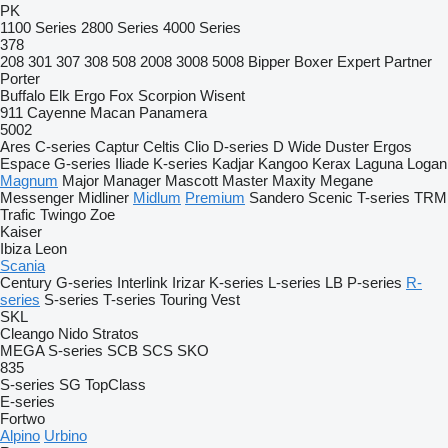
PK
1100 Series
2800 Series
4000 Series
378
208
301
307
308
508
2008
3008
5008
Bipper
Boxer
Expert
Partner
Porter
Buffalo
Elk
Ergo
Fox
Scorpion
Wisent
911
Cayenne
Macan
Panamera
5002
Ares
C-series
Captur
Celtis
Clio
D-series
D Wide
Duster
Ergos
Espace
G-series
Iliade
K-series
Kadjar
Kangoo
Kerax
Laguna
Logan
Magnum
Major
Manager
Mascott
Master
Maxity
Megane
Messenger
Midliner
Midlum
Premium
Sandero
Scenic
T-series
TRM
Trafic
Twingo
Zoe
Kaiser
Ibiza
Leon
Scania
Century
G-series
Interlink
Irizar
K-series
L-series
LB
P-series
R-
series
S-series
T-series
Touring
Vest
SKL
Cleango
Nido
Stratos
MEGA
S-series
SCB
SCS
SKO
835
S-series
SG
TopClass
E-series
Fortwo
Alpino
Urbino