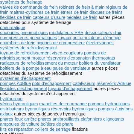
systèmes de freinage
valves de commande de frein
robinets de frein à main
régleurs de
frein
maîtres-cylindres de frein
étriers de frein
disques de freins
flexibles de frein
capteurs d'usure
pédales de frein
autres pièces
détachées pour système de freinage
pneumatique
soupapes pneumatiques
modulateurs EBS
dessiccateurs d'air
compresseurs pneumatiques
tuyaux
accumulateurs d'énergie
chambres de frein
pignons de compresseur
électrovannes
systèmes de refroidissement
tuyaux de refroidissement
visco-coupleurs
pompes de
refroidissement moteur
réservoirs d'expansion
thermostats
radiateurs de refroidissement du moteur
boîtiers du ventilateur
boîtiers de la pompe à eau
pales de ventilateur
autres pièces
détachées du système de refroidissement
systèmes d'échappement
pompes AdBlue
pots d'échappement
catalyseurs
réservoirs AdBlue
flexibles d'échappement
tuyaux d'échappement
autres pièces
détachées du système d'échappement
hydraulique
vérins hydrauliques
manettes de commande
pompes hydrauliques
distributeurs hydrauliques
réservoirs hydrauliques
pompes à pistons
axiaux
autres pièces détachées hydraulique
phares
feux arrière
phares antibrouillards
plafonniers
clignotants
ampoules de voiture
boîtiers de phare
kits de réparation
colliers de serrage
fixations