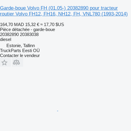
Garde-boue Volvo FH (01.05-) 20382890 pour tracteur
routier Volvo FH12, FH16, NH12, FH, VNL780 (1993-2014)
164,70 MAD
15,32 €
≈ 17,70 $US
Pièce détachée - garde-boue
20382890 20383038
diesel
Estonie, Tallinn
TruckParts Eesti OÜ
Contacter le vendeur