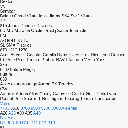
Rexton
VV
Sambar
Baleno
Grand Vitara
Ignis
Jimny
SX4
Swift
Vitara
TB
815
Jamal
Phoenix
T-series
LD
MD
Maraton
Opalin
Prestij
Safari
Tourmalin
FM
A-series
TA
TL
SL
SMX
T-series
870
1210
1270
Auris
Avensis
Coaster
Corolla
Dyna
Hiace
Hilux
Hino
Land Cruiser
Lite Ace
Prius
Proace
Probox
RAV4
Tacoma
Verso
Yaris
375
FHD
Futura
Magiq
Futura
860
A-series
Astromega
Astron
EX
T-series
CW
Amarok
Arteon
Atlas
Caddy
Caravelle
Crafter
Golf
LT
Multivan
Passat
Polo
Sharan
T-Roc
Tiguan
Touareg
Touran
Transporter
Volvo
7700
8500
8700
8900
9700
9900
A-series
A20
A25
A30
A35
A40
B-series
B7
B8R
B9
B10
B11
B12
B13
BL