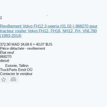
2
Revêtement Volvo FH12 2-seeria (01.02-) 868270 pour
tracteur routier Volvo FH12, FH16, NH12, FH, VNL780
(1993-2014)
372,90 MAD
34,68 €
≈ 40,07 $US
Pièce détachée - revêtement
État
neuf
868270
diesel
Estonie, Tallinn
TruckParts Eesti OÜ
Contacter le vendeur