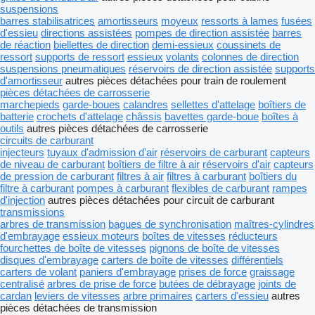
suspensions
barres stabilisatrices
amortisseurs
moyeux
ressorts à lames
fusées
d'essieu
directions assistées
pompes de direction assistée
barres
de réaction
biellettes de direction
demi-essieux
coussinets de
ressort
supports de ressort
essieux
volants
colonnes de direction
suspensions pneumatiques
réservoirs de direction assistée
supports
d'amortisseur
autres pièces détachées pour train de roulement
pièces détachées de carrosserie
marchepieds
garde-boues
calandres
sellettes d'attelage
boîtiers de
batterie
crochets d'attelage
châssis
bavettes garde-boue
boîtes à
outils
autres pièces détachées de carrosserie
circuits de carburant
injecteurs
tuyaux d'admission d'air
réservoirs de carburant
capteurs
de niveau de carburant
boîtiers de filtre à air
réservoirs d'air
capteurs
de pression de carburant
filtres à air
filtres à carburant
boîtiers du
filtre à carburant
pompes à carburant
flexibles de carburant
rampes
d'injection
autres pièces détachées pour circuit de carburant
transmissions
arbres de transmission
bagues de synchronisation
maîtres-cylindres
d'embrayage
essieux moteurs
boîtes de vitesses
réducteurs
fourchettes de boîte de vitesses
pignons de boîte de vitesses
disques d'embrayage
carters de boîte de vitesses
différentiels
carters de volant
paniers d'embrayage
prises de force
graissage
centralisé
arbres de prise de force
butées de débrayage
joints de
cardan
leviers de vitesses
arbre primaires
carters d'essieu
autres
pièces détachées de transmission