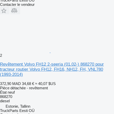
TruckParts Eesti OÜ
Contacter le vendeur
2
Revêtement Volvo FH12 2-seeria (01.02-) 868270 pour
tracteur routier Volvo FH12, FH16, NH12, FH, VNL780
(1993-2014)
372,90 MAD
34,68 €
≈ 40,07 $US
Pièce détachée - revêtement
État
neuf
868270
diesel
Estonie, Tallinn
TruckParts Eesti OÜ