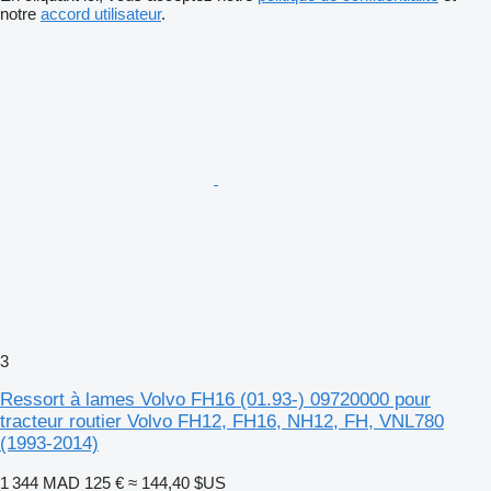
notre
accord utilisateur
.
3
Ressort à lames Volvo FH16 (01.93-) 09720000 pour
tracteur routier Volvo FH12, FH16, NH12, FH, VNL780
(1993-2014)
1 344 MAD
125 €
≈ 144,40 $US