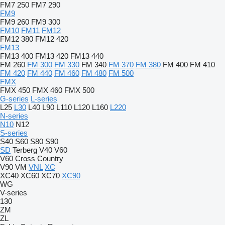
FM7 250
FM7 290
FM9
FM9 260
FM9 300
FM10
FM11
FM12
FM12 380
FM12 420
FM13
FM13 400
FM13 420
FM13 440
FM 260
FM 300
FM 330
FM 340
FM 370
FM 380
FM 400
FM 410
FM 420
FM 440
FM 460
FM 480
FM 500
FMX
FMX 450
FMX 460
FMX 500
G-series
L-series
L25
L30
L40
L90
L110
L120
L160
L220
N-series
N10
N12
S-series
S40
S60
S80
S90
SD
Terberg
V40
V60
V60 Cross Country
V90
VM
VNL
XC
XC40
XC60
XC70
XC90
WG
V-series
130
ZM
ZL