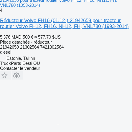
21942659 pour tracteur routier Volvo FH12, FH16, NH12, FH,
VNL780 (1993-2014)
4
Réducteur Volvo FH16 (01.12-) 21942659 pour tracteur
routier Volvo FH12, FH16, NH12, FH, VNL780 (1993-2014)
5 376 MAD
500 €
≈ 577,70 $US
Pièce détachée - réducteur
21942659 21302564 7421302564
diesel
Estonie, Tallinn
TruckParts Eesti OÜ
Contacter le vendeur