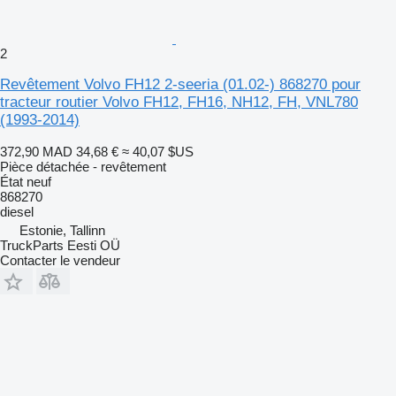
2
Revêtement Volvo FH12 2-seeria (01.02-) 868270 pour
tracteur routier Volvo FH12, FH16, NH12, FH, VNL780
(1993-2014)
372,90 MAD
34,68 €
≈ 40,07 $US
Pièce détachée - revêtement
État
neuf
868270
diesel
Estonie, Tallinn
TruckParts Eesti OÜ
Contacter le vendeur