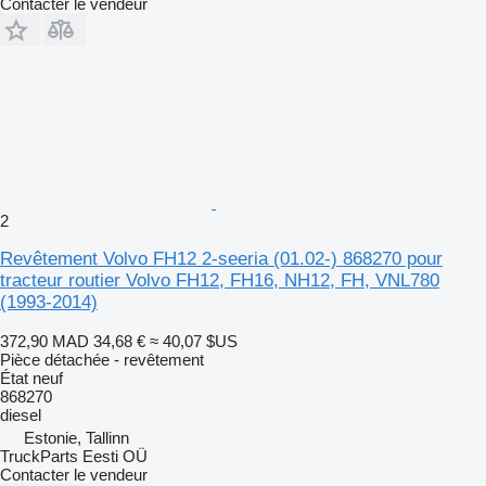
Contacter le vendeur
2
Revêtement Volvo FH12 2-seeria (01.02-) 868270 pour
tracteur routier Volvo FH12, FH16, NH12, FH, VNL780
(1993-2014)
372,90 MAD
34,68 €
≈ 40,07 $US
Pièce détachée - revêtement
État
neuf
868270
diesel
Estonie, Tallinn
TruckParts Eesti OÜ
Contacter le vendeur