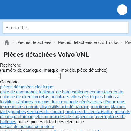
Pièces détachées
Pièces détachées Volvo Trucks
Pi
Pièces détachées Volvo VNL
Recherche
(numéro de catalogue, marque, modèle, pièce détachée)
Catégorie
pièces détachées électrique
unité de commande
tableaux de bord
capteurs
commutateurs de
colonne de direction
relais
onduleurs
vitres électriques
boîtes à
fusibles
câblages
boutons de commande
générateurs
démarreurs
tendeurs de courroie
dispositifs anti-démarrage
moniteurs
klaxons
tachygraphes
serrures de contact
moteurs de centralisation
ressorts
d'horloge d'airbag
télécommandes de suspension
interrupteurs de
batteries
autres pièces détachées électrique
pièces détachées de moteur