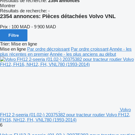
Résultats de recherche:
2354 annonces
Montrer
Résultats de recherche:
-
2354 annonces:
Pièces détachées Volvo VNL
Prix :
100 MAD - 9 900 MAD
Filtre
Trier
:
Mise en ligne
Mise en ligne
Par ordre décroissant
Par ordre croissant
Année - les
plus récentes en premier
Année - les plus anciens au début
Volvo
FH12 2-seeria (01.02-) 20375382 pour tracteur routier Volvo FH12,
FH16, NH12, FH, VNL780 (1993-2014)
6