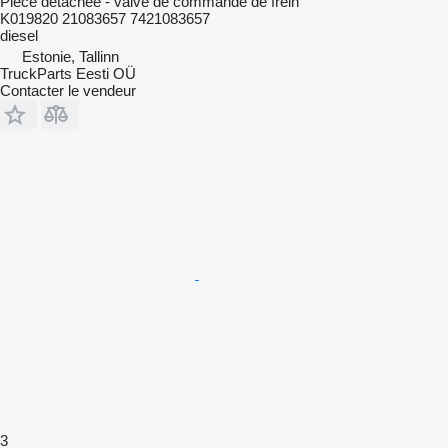
Pièce détachée - valve de commande de frein
K019820 21083657 7421083657
diesel
Estonie, Tallinn
TruckParts Eesti OÜ
Contacter le vendeur
3