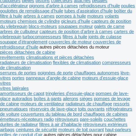
culbuteurs
bielles
pistons
collecteurs
attaches
pédales
d'accélérateur
pignons d'arbre à cames
refroidisseurs d'huile
poulies
goulottes de remplissage d'huile
tubes d'aspiration d'huile
boîtier du
filtre à huile
arbres à cames
pompes à huile
moteurs
volants
moteurs
chemises de cylindre
gicleurs d'huile
capteurs de position
du vilebrequin
blocs-moteurs
soupapes moteur
galets de came
arbres de culbuteur
capteurs de position d'arbre à cames
carters de
vilebrequin
turbocompresseurs
filtres à huile
joints de culasse
soupape d'étranglement
couvercles de moteur
couvercles de
refroidisseur d'huile
autres pièces détachées du moteur
pièces détachées de cabine
revêtements
climatisations et pièces détachées
radiateurs de climatisation
flexibles de climatisation
compresseurs
de climatisation
serrures de portes
poignées de porte
chauffages autonomes
lève-
vitres
portes
panneaux d'angle de cabine
moteurs d'essuie-glace
vitres
vitres latérales
amortisseurs de capot
tringleries d'essuie-glace
pompes de lave-
glace
autoradios
boîtes à gants
ailerons
sièges
pompes de levage
de cabine
moteurs de ventilateur
radiateurs de chauffage
ressorts
pneumatiques
réservoirs de lave-glace
toits ouvrants
réfrigérateurs
de voiture
couvertures du tableau de bord
chauffages de cabines
émetteurs-récepteurs radio
rétroviseurs
pare-soleils
couchettes
durites de radiateur
filtres à air d'habitacle
rétroviseurs extérieurs
airbags
ceintures de sécurité
moteurs de toit ouvrant
haut-parleurs
grilles de conduit d'air
autres pièces détachées pour cabine