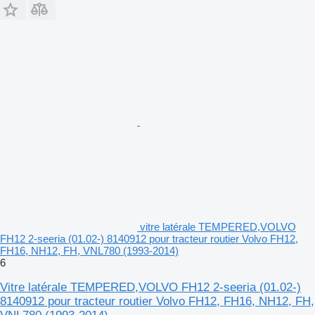
vitre latérale TEMPERED,VOLVO
FH12 2-seeria (01.02-) 8140912 pour tracteur routier Volvo FH12,
FH16, NH12, FH, VNL780 (1993-2014)
6
Vitre latérale TEMPERED,VOLVO FH12 2-seeria (01.02-)
8140912 pour tracteur routier Volvo FH12, FH16, NH12, FH,