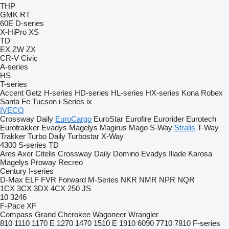
THP
GMK
RT
60E
D-series
X-HiPro
XS
TD
EX
ZW
ZX
CR-V
Civic
A-series
HS
T-series
Accent
Getz
H-series
HD-series
HL-series
HX-series
Kona
Robex
Santa Fe
Tucson
i-Series
ix
IVECO
Crossway
Daily
EuroCargo
EuroStar
Eurofire
Eurorider
Eurotech
Eurotrakker
Evadys
Magelys
Magirus
Mago
S-Way
Stralis
T-Way
Trakker
Turbo Daily
Turbostar
X-Way
4300
S-series
TD
Ares
Axer
Citelis
Crossway
Daily
Domino
Evadys
Iliade
Karosa
Magelys
Proway
Recreo
Century
I-series
D-Max
ELF
FVR
Forward
M-Series
NKR
NMR
NPR
NQR
1CX
3CX
3DX
4CX
250
JS
10
3246
F-Pace
XF
Compass
Grand Cherokee
Wagoneer
Wrangler
810
1110
1170 E
1270
1470
1510 E
1910
6090
7710
7810
F-series