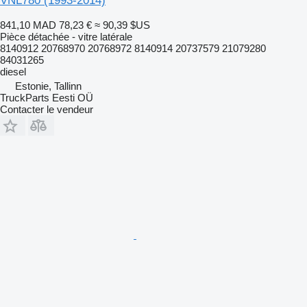
VNL780 (1993-2014)
841,10 MAD
78,23 €
≈ 90,39 $US
Pièce détachée - vitre latérale
8140912 20768970 20768972 8140914 20737579 21079280
84031265
diesel
Estonie, Tallinn
TruckParts Eesti OÜ
Contacter le vendeur