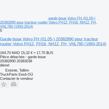
garde-boue Volvo FH (01.05-)
20382890 pour tracteur routier Volvo FH12, FH16, NH12, FH,
VNL780 (1993-2014)
5
Garde-boue Volvo FH (01.05-) 20382890 pour tracteur
routier Volvo FH12, FH16, NH12, FH, VNL780 (1993-2014)
164,70 MAD
15,32 €
≈ 17,70 $US
Pièce détachée - garde-boue
20382890 20383038
diesel
Estonie, Tallinn
TruckParts Eesti OÜ
Contacter le vendeur