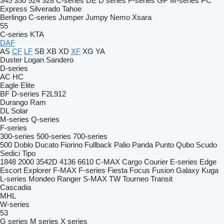
345
350
924
928
C-series
DE
D series
F-series
GP
M-series
PC
Express
Silverado
Tahoe
Berlingo
C-series
Jumper
Jumpy
Nemo
Xsara
55
C-series
KTA
DAF
AS
CF
LF
SB
XB
XD
XF
XG
YA
Duster
Logan
Sandero
D-series
AC
HC
Eagle
Elite
BF
D-series
F2L912
Durango
Ram
DL
Solar
M-series
Q-series
F-series
300-series
500-series
700-series
500
Doblo
Ducato
Fiorino
Fullback
Palio
Panda
Punto
Qubo
Scudo
Sedici
Tipo
1848
2000
3542D
4136
6610
C-MAX
Cargo
Courier
E-series
Edge
Escort
Explorer
F-MAX
F-series
Fiesta
Focus
Fusion
Galaxy
Kuga
L-series
Mondeo
Ranger
S-MAX
TW
Tourneo
Transit
Cascadia
MHL
W-series
53
G series
M series
X series