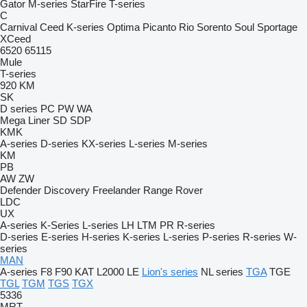
Gator
M-series
StarFire
T-series
C
Carnival
Ceed
K-series
Optima
Picanto
Rio
Sorento
Soul
Sportage
XCeed
6520
65115
Mule
T-series
920
KM
SK
D series
PC
PW
WA
Mega Liner
SD
SDP
KMK
A-series
D-series
KX-series
L-series
M-series
KM
PB
AW
ZW
Defender
Discovery
Freelander
Range Rover
LDC
UX
A-series
K-Series
L-series
LH
LTM
PR
R-series
D-series
E-series
H-series
K-series
L-series
P-series
R-series
W-
series
MAN
A-series
F8
F90
KAT
L2000
LE
Lion's series
NL series
TGA
TGE
TGL
TGM
TGS
TGX
5336
MRT