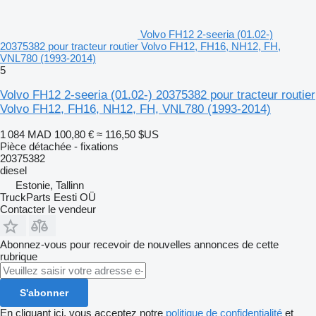
Volvo FH12 2-seeria (01.02-)
20375382 pour tracteur routier Volvo FH12, FH16, NH12, FH,
VNL780 (1993-2014)
5
Volvo FH12 2-seeria (01.02-) 20375382 pour tracteur routier
Volvo FH12, FH16, NH12, FH, VNL780 (1993-2014)
1 084 MAD
100,80 €
≈ 116,50 $US
Pièce détachée - fixations
20375382
diesel
Estonie, Tallinn
TruckParts Eesti OÜ
Contacter le vendeur
Abonnez-vous pour recevoir de nouvelles annonces de cette
rubrique
S'abonner
En cliquant ici, vous acceptez notre
politique de confidentialité
et