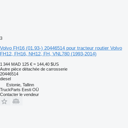
3
Volvo FH16 (01.93-) 20446514 pour tracteur routier Volvo
FH12, FH16, NH12, FH, VNL780 (1993-2014)
1 344 MAD
125 €
≈ 144,40 $US
Autre pièce détachée de carrosserie
20446514
diesel
Estonie, Tallinn
TruckParts Eesti OÜ
Contacter le vendeur