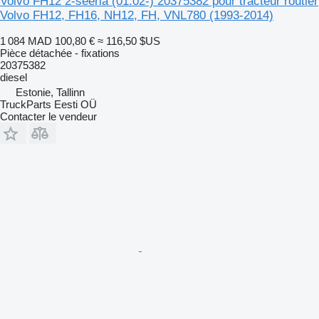
Volvo FH12 2-seeria (01.02-) 20375382 pour tracteur routier
Volvo FH12, FH16, NH12, FH, VNL780 (1993-2014)
1 084 MAD
100,80 €
≈ 116,50 $US
Pièce détachée - fixations
20375382
diesel
Estonie, Tallinn
TruckParts Eesti OÜ
Contacter le vendeur