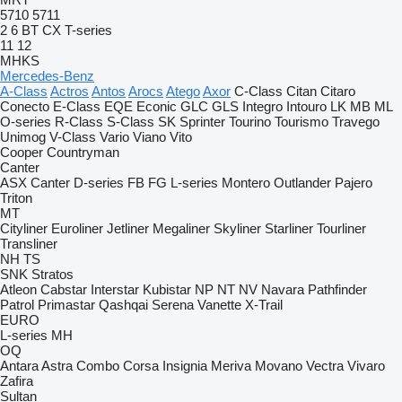
5710
5711
2
6
BT
CX
T-series
11
12
MHKS
Mercedes-Benz
A-Class
Actros
Antos
Arocs
Atego
Axor
C-Class
Citan
Citaro
Conecto
E-Class
EQE
Econic
GLC
GLS
Integro
Intouro
LK
MB
ML
O-series
R-Class
S-Class
SK
Sprinter
Tourino
Tourismo
Travego
Unimog
V-Class
Vario
Viano
Vito
Cooper
Countryman
Canter
ASX
Canter
D-series
FB
FG
L-series
Montero
Outlander
Pajero
Triton
MT
Cityliner
Euroliner
Jetliner
Megaliner
Skyliner
Starliner
Tourliner
Transliner
NH
TS
SNK
Stratos
Atleon
Cabstar
Interstar
Kubistar
NP
NT
NV
Navara
Pathfinder
Patrol
Primastar
Qashqai
Serena
Vanette
X-Trail
EURO
L-series
MH
OQ
Antara
Astra
Combo
Corsa
Insignia
Meriva
Movano
Vectra
Vivaro
Zafira
Sultan