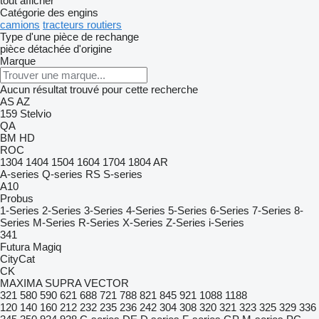
tout afficher
Catégorie des engins
camions
tracteurs routiers
Type d'une pièce de rechange
pièce détachée d'origine
Marque
Aucun résultat trouvé pour cette recherche
AS
AZ
159
Stelvio
QA
BM
HD
ROC
1304
1404
1504
1604
1704
1804
AR
A-series
Q-series
RS
S-series
A10
Probus
1-Series
2-Series
3-Series
4-Series
5-Series
6-Series
7-Series
8-
Series
M-Series
R-Series
X-Series
Z-Series
i-Series
341
Futura
Magiq
CityCat
CK
MAXIMA
SUPRA
VECTOR
321
580
590
621
688
721
788
821
845
921
1088
1188
120
140
160
212
232
235
236
242
304
308
320
321
323
325
329
336