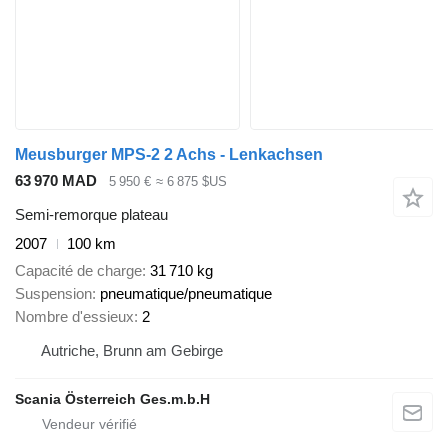
Meusburger MPS-2 2 Achs - Lenkachsen
63 970 MAD
5 950 €
≈ 6 875 $US
Semi-remorque plateau
2007
100 km
Capacité de charge
31 710 kg
Suspension
pneumatique/pneumatique
Nombre d'essieux
2
Autriche, Brunn am Gebirge
Scania Österreich Ges.m.b.H