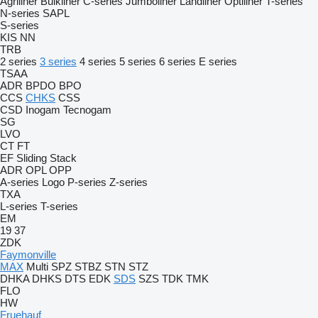
Agriliner
Bulkliner
C-series
Jumboliner
Landliner
Optiliner
T-series
N-series
SAPL
S-series
KIS
NN
TRB
2 series
3 series
4 series
5 series
6 series
E series
TSAA
ADR
BPDO
BPO
CCS
CHKS
CSS
CSD
Inogam
Tecnogam
SG
LVO
CT
FT
EF
Sliding
Stack
ADR
OPL
OPP
A-series
Logo
P-series
Z-series
TXA
L-series
T-series
EM
19
37
ZDK
Faymonville
MAX
Multi
SPZ
STBZ
STN
STZ
DHKA
DHKS
DTS
EDK
SDS
SZS
TDK
TMK
FLO
HW
Fruehauf