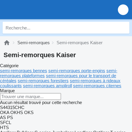
Semi-remorques
Semi-remorques Kaiser
Semi-remorques Kaiser
Catégorie
semi-remorques bennes
semi-remorques porte-engins
semi-
remorques plateformes
semi-remorques pour le transport de
céréales
semi-remorques forestiers
semi-remorques à rideaux
coulissants
semi-remorques ampliroll
semi-remorques citernes
Marque
Aucun résultat trouvé pour cette recherche
S44315CHC
OKA
OKHS
OKS
AS
PS
SFCL
HTS