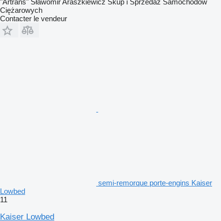
"Artrans" Sławomir Araszkiewicz Skup i Sprzedaż Samochodów
Ciężarowych
Contacter le vendeur
semi-remorque porte-engins Kaiser
Lowbed
11
Kaiser Lowbed