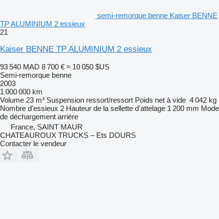
semi-remorque benne Kaiser BENNE
TP ALUMINIUM 2 essieux
21
Kaiser BENNE TP ALUMINIUM 2 essieux
93 540 MAD
8 700 €
≈ 10 050 $US
Semi-remorque benne
2003
1 000 000 km
Volume
23 m³
Suspension
ressort/ressort
Poids net à vide
4 042 kg
Nombre d'essieux
2
Hauteur de la sellette d'attelage
1 200 mm
Mode
de déchargement
arrière
France, SAINT MAUR
CHATEAUROUX TRUCKS – Ets DOURS
Contacter le vendeur