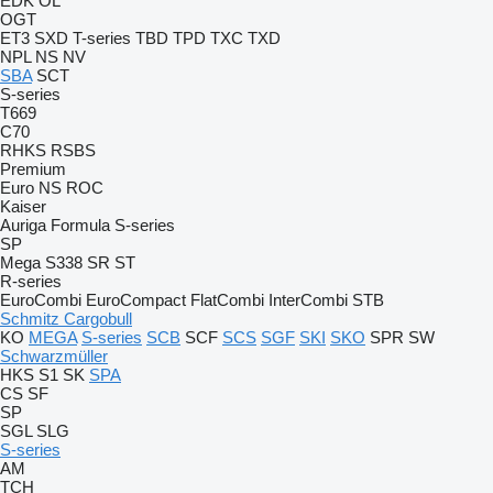
EDK
OL
OGT
ET3
SXD
T-series
TBD
TPD
TXC
TXD
NPL
NS
NV
SBA
SCT
S-series
T669
C70
RHKS
RSBS
Premium
Euro
NS
ROC
Kaiser
Auriga
Formula
S-series
SP
Mega
S338
SR
ST
R-series
EuroCombi
EuroCompact
FlatCombi
InterCombi
STB
Schmitz Cargobull
KO
MEGA
S-series
SCB
SCF
SCS
SGF
SKI
SKO
SPR
SW
Schwarzmüller
HKS
S1
SK
SPA
CS
SF
SP
SGL
SLG
S-series
AM
TCH