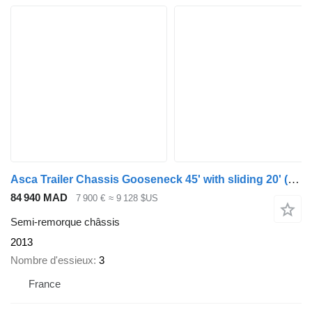
Asca Trailer Chassis Gooseneck 45' with sliding 20'
(664714)
84 940 MAD
7 900 €
≈ 9 128 $US
Semi-remorque châssis
2013
Nombre d'essieux
3
France