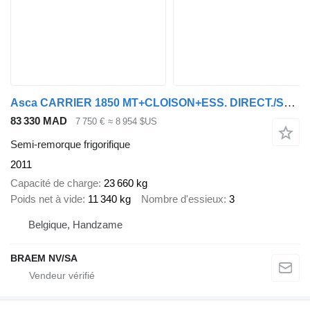
Asca CARRIER 1850 MT+CLOISON+ESS. DIRECT./STEERING/GELENKT
83 330 MAD
7 750 €
≈ 8 954 $US
Semi-remorque frigorifique
2011
Capacité de charge
23 660 kg
Poids net à vide
11 340 kg
Nombre d'essieux
3
Belgique, Handzame
BRAEM NV/SA