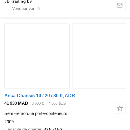
JB Trading bv
Asca Chassis 10 / 20 / 30 ft, ADR
41 930 MAD
3 900 €
≈ 4 506 $US
Semi-remorque porte-conteneurs
2009
Capacité de charge
33 850 kg