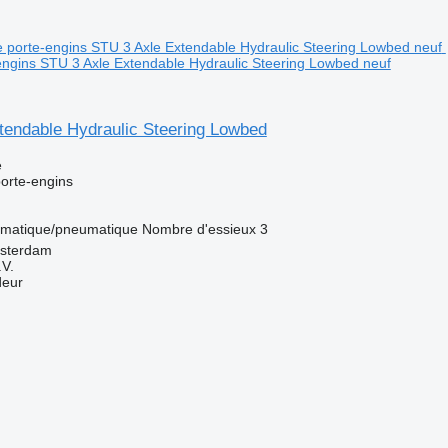
ngins STU 3 Axle Extendable Hydraulic Steering Lowbed neuf
tendable Hydraulic Steering Lowbed
e
orte-engins
matique/pneumatique
Nombre d'essieux
3
msterdam
V.
deur