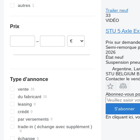
autres
Italie
Trailer neuf
Pays-Bas
Argentine
33
VIDÉO
Belgique
Prix
STU 5 Axle Ex
–
Prix sur demand
Semi-remorque p
2026
État
neuf
Suspension
pneu
Argentine, La
STU BELGIUM B.
Contacter le ven
Type d'annonce
vente
Abonnez-vous pou
du fabricant
leasing
S'abonner
crédit
En cliquant ici, 
par versements
trade-in ( échange avec supplément )
échange