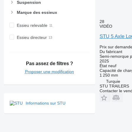
Suspension
Marque des essieux
28
Essieu relevable
VIDÉO
STU 5 Axle Lo
Essieu directeur
Prix sur demand
Du fabricant
Semi-remorque p
2025
Pas assez de filtres ?
État
neuf
Capacité de cha
Proposer une modification
1 250 mm
Turquie
STU TRAILERS
Contacter le ven
Informations sur STU