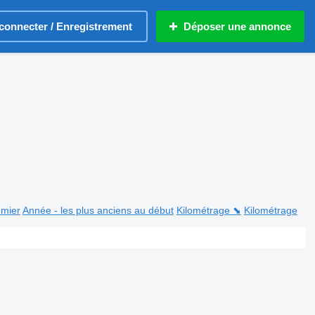
connecter / Enregistrement
Déposer une annonce
emier
Année - les plus anciens au début
Kilométrage ⬊
Kilométrage