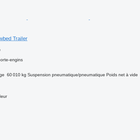
wbed Trailer
e
orte-engins
rge
60 010 kg
Suspension
pneumatique/pneumatique
Poids net à vide
deur