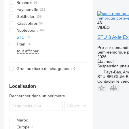
Broshuis
S44315CHC
PS
SFCL
S-series
KIS
Faymonville
NN
2 series
BPDO
SG
P-series
19
Goldhofer
3 series
37
MAX
DTS
Oplegger
remorque porte-e
43
Kässbohrer
4 series
Multi
SDS
SPZ
NTG
SDS-H
99981
TO
S-series
D-series
GTS
SD
VIDÉO
Nooteboom
5 series
SPZ
SZS
STN
STTM3N
S-series
LB
O-3
MAX100
MAC
MPG
T-series
STU 3 Axle Ex
STU
6 series
STBZ
STPA
SLA
MTS
EURO
SXD
NPL
C70
Kaiser
Titan
E series
STN
STZ
MCO
EuroCompact
S-series
TCH
4.SOU
Prix sur demand
tout afficher
STZ
THP
OSD
STB
GL
SP
SZ
S 327
NJ
OZ
Semi-remorque p
2026
TU
OSDS
GMO
État
neuf
OVB
Suspension
pneu
Grue auxiliaire de chargement
Pays-Bas, A
STU BELGIUM B.
Contacter le ven
Localisation
Rechercher dans un périmètre
Maroc
Europe