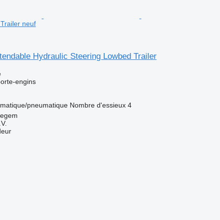
Trailer neuf
endable Hydraulic Steering Lowbed Trailer
e
orte-engins
matique/pneumatique
Nombre d'essieux
4
regem
V.
deur