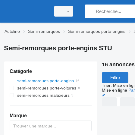
Autoline
Semi-remorques
Semi-remorques porte-engins
Semi-remorques porte-engins STU
16 annonces
Catégorie
Filtre
semi-remorques porte-engins
Trier
:
Mise en lig
semi-remorques porte-voitures
Mise en ligne
Par
⬈
semi-remorques malaxeurs
Marque