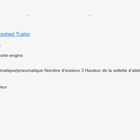
owbed Trailer
e
orte-engins
matique/pneumatique
Nombre d'essieux
3
Hauteur de la sellette d'att
deur