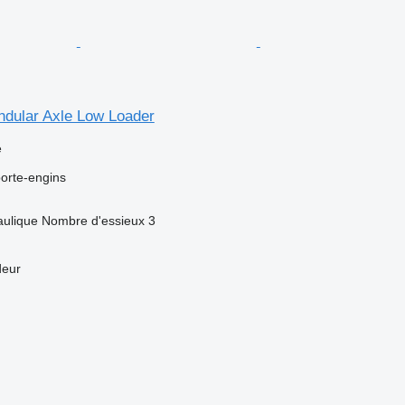
ndular Axle Low Loader
e
orte-engins
aulique
Nombre d'essieux
3
deur