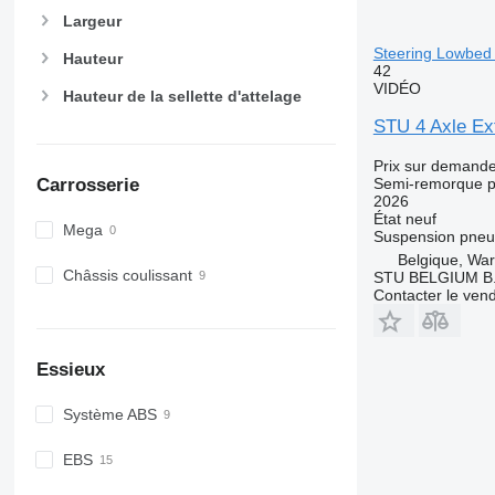
Largeur
Steering Lowbed 
Hauteur
42
VIDÉO
Hauteur de la sellette d'attelage
STU 4 Axle Ext
Prix sur demand
Carrosserie
Semi-remorque p
2026
État
neuf
Mega
Suspension
pneu
Belgique, Wa
Châssis coulissant
STU BELGIUM B.
Contacter le ven
Essieux
Système ABS
EBS