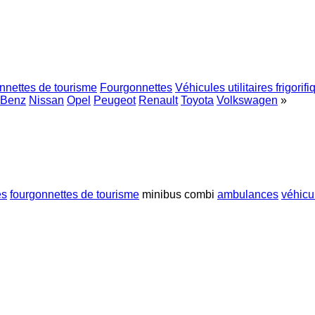
nnettes de tourisme
Fourgonnettes
Véhicules utilitaires frigorif
-Benz
Nissan
Opel
Peugeot
Renault
Toyota
Volkswagen
»
es
fourgonnettes de tourisme
minibus combi
ambulances
véhicul