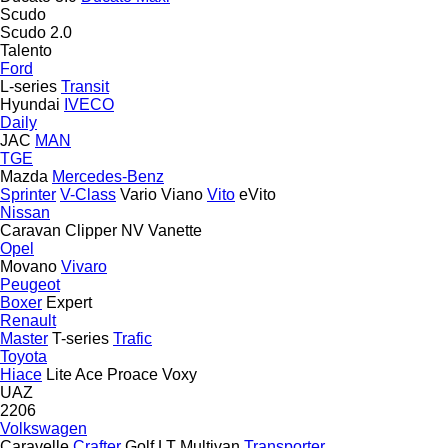
Scudo
Scudo 2.0
Talento
Ford
L-series
Transit
Hyundai
IVECO
Daily
JAC
MAN
TGE
Mazda
Mercedes-Benz
Sprinter
V-Class
Vario
Viano
Vito
eVito
Nissan
Caravan
Clipper
NV
Vanette
Opel
Movano
Vivaro
Peugeot
Boxer
Expert
Renault
Master
T-series
Trafic
Toyota
Hiace
Lite Ace
Proace
Voxy
UAZ
2206
Volkswagen
Caravelle
Crafter
Golf
LT
Multivan
Transporter