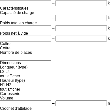
–
Caractéristiques
Capacité de charge
–
k
Poids total en charge
–
k
Poids net à vide
–
k
Coffre
Coffre
Nombre de places
Dimensions
Longueur (type)
L2
L4
tout afficher
Hauteur (type)
H1
H2
tout afficher
Carrosserie
Volume
–
m
Crochet d'attelage