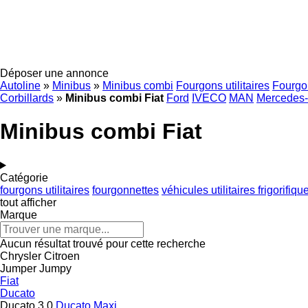
Déposer une annonce
Autoline
»
Minibus
»
Minibus combi
Fourgons utilitaires
Fourgo
Corbillards
»
Minibus combi Fiat
Ford
IVECO
MAN
Mercedes
Minibus combi Fiat
Catégorie
fourgons utilitaires
fourgonnettes
véhicules utilitaires frigorifiqu
tout afficher
Marque
Aucun résultat trouvé pour cette recherche
Chrysler
Citroen
Jumper
Jumpy
Fiat
Ducato
Ducato 3.0
Ducato Maxi