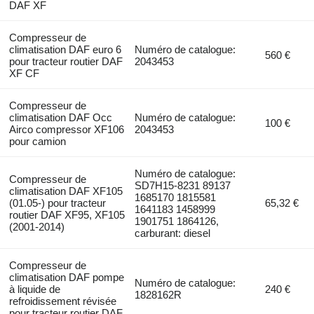
DAF XF
Compresseur de
climatisation DAF euro 6
Numéro de catalogue:
560 €
pour tracteur routier DAF
2043453
XF CF
Compresseur de
climatisation DAF Occ
Numéro de catalogue:
100 €
Airco compressor XF106
2043453
pour camion
Numéro de catalogue:
Compresseur de
SD7H15-8231 89137
climatisation DAF XF105
1685170 1815581
(01.05-) pour tracteur
65,32 €
1641183 1458999
routier DAF XF95, XF105
1901751 1864126,
(2001-2014)
carburant: diesel
Compresseur de
climatisation DAF pompe
Numéro de catalogue:
à liquide de
240 €
1828162R
refroidissement révisée
pour tracteur routier DAF