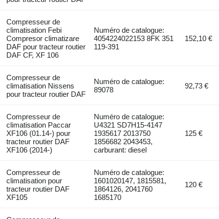
Compresseur de
climatisation Febi
Numéro de catalogue:
Compresor climatizare
4054224022153 8FK 351
152,10 €
DAF pour tracteur routier
119-391
DAF CF, XF 106
Compresseur de
Numéro de catalogue:
climatisation Nissens
92,73 €
89078
pour tracteur routier DAF
Compresseur de
Numéro de catalogue:
climatisation Paccar
U4321 SD7H15-4147
XF106 (01.14-) pour
1935617 2013750
125 €
tracteur routier DAF
1856682 2043453,
XF106 (2014-)
carburant: diesel
Compresseur de
Numéro de catalogue:
climatisation pour
1601020147, 1815581,
120 €
tracteur routier DAF
1864126, 2041760
XF105
1685170