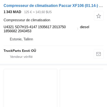
Compresseur de climatisation Paccar XF106 (01.14-) U4321 pour tracteur routier DAF XF106 (2014-)
1 343 MAD
125 €
≈ 143,60 $US
Compresseur de climatisation
U4321 SD7H15-4147 1935617 2013750
diesel
1856682 2043453
Estonie, Tallinn
TruckParts Eesti OÜ