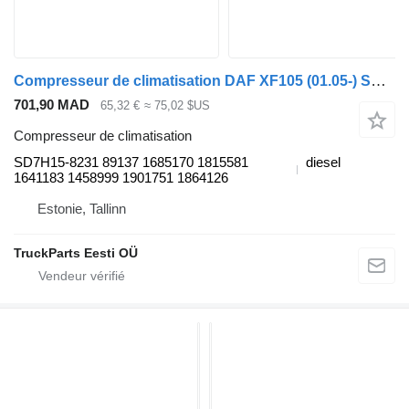
Compresseur de climatisation DAF XF105 (01.05-) SD7H15-8231 pour tracteur routier DAF XF95, XF105 (2001-2014)
701,90 MAD
65,32 €
≈ 75,02 $US
Compresseur de climatisation
SD7H15-8231 89137 1685170 1815581
diesel
1641183 1458999 1901751 1864126
Estonie, Tallinn
TruckParts Eesti OÜ