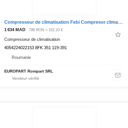
Compresseur de climatisation Febi Compresor climatizare DAF 4054224022153 pour tracteur routier DAF CF, XF 106
1 634 MAD
798 RON
≈ 152,10 €
Compresseur de climatisation
4054224022153 8FK 351 119-391
Roumanie
EUROPART Rompart SRL