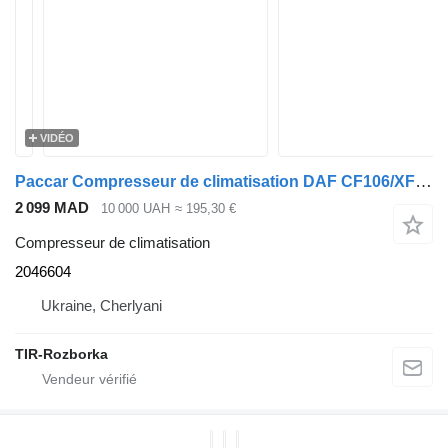
VIDÉO
Paccar Compresseur de climatisation DAF CF106/XF106 EURO 6 >2012 2046604 pour tracteur routier DAF XF106
2 099 MAD
10 000 UAH
≈ 195,30 €
Compresseur de climatisation
2046604
Ukraine, Cherlyani
TIR-Rozborka