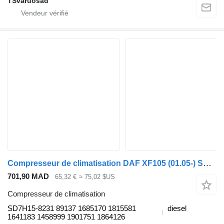
TSvaruosad
Compresseur de climatisation DAF XF105 (01.05-) SD7H15-8231 pour tracteur routier DAF XF95, XF105 (2001-2014)
701,90 MAD
65,32 €
≈ 75,02 $US
Compresseur de climatisation
SD7H15-8231 89137 1685170 1815581
diesel
1641183 1458999 1901751 1864126