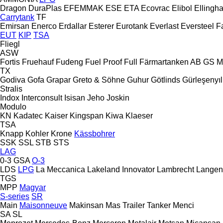
Dragon
DuraPlas
EFEMMAK
ESE
ETA
Ecovrac
Elibol
Ellingh
Carrytank
TF
Emirsan
Enerco
Erdallar
Esterer
Eurotank
Everlast
Eversteel
F
EUT
KIP
TSA
Fliegl
ASW
Fortis
Fruehauf
Fudeng
Fuel Proof
Full
Färmartanken AB
GS M
TX
Godiva
Gofa
Grapar
Greto & Söhne
Guhur
Götlinds
Gürleşenyıl
Stralis
Indox
Interconsult
Isisan
Jeho
Joskin
Modulo
KN
Kadatec
Kaiser
Kingspan
Kiwa
Klaeser
TSA
Knapp
Kohler
Krone
Kässbohrer
SSK
SSL
STB
STS
LAG
0-3
GSA
O-3
LDS
LPG
La Meccanica
Lakeland Innovator
Lambrecht
Langen
TGS
MPP
Magyar
S-series
SR
Main
Maisonneuve
Makinsan
Mas Trailer Tanker
Menci
SA
SL