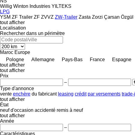
NS
Willig
Winton Industries
YILTEKS
LPG
YSM
ZF Trailer
ZF
ZVVZ
ZW-Trailer
Zasta
Zorzi
Çarsan
Özgül
tout afficher
Localisation
Rechercher dans un périmètre
Maroc
Europe
Pologne
Allemagne
Pays-Bas
France
Espagne
tout afficher
tout afficher
Prix
–
Type d'annonce
vente
enchère
du fabricant
leasing
crédit
par versements
trade-
tout afficher
État
neuf
d'occasion
accidenté
remis à neuf
tout afficher
Année
–
Caractéristiques