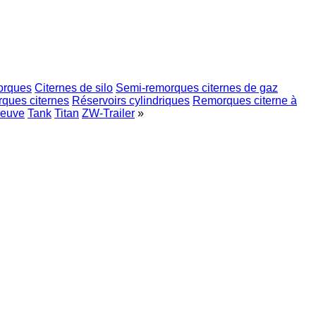
orques
Citernes de silo
Semi-remorques citernes de gaz
ques citernes
Réservoirs cylindriques
Remorques citerne à
neuve
Tank
Titan
ZW-Trailer
»