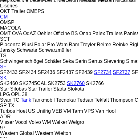
Meprozet
Mercedes-Benz
Merceron
Metalair
Metsan
Micansan
L-series
OKT Trailer
OMEPS
CM
OMSP
MACOLA
OMT
OVA
OdAZ
Oehler
Officine BS
Onab
Palex Trailers
Panis
SCT
Piacenza
Piusi
Polar
Pro-Wam
Ram Treyler
Reime
Reinke
Rig
Jansky
Schwarte
Schwarzmüller
TS
Schwingenschlögel
Schäfer
Seka
Serin
Serrus
Sievering
Sima
SF
SF2433
SF2434
SF2436
SF2437
SF2439
SF2734
SF2737
SF
SK
SK2460
SK2745CAL
SK2753
SK2760
SK2766
Star Silobas
Star Trailer
Starta
Stokota
LPG
OPL 38
Svan
TC
Tank
Tankmobil
Tecnokar
Tedsan
Tekfalt
Thompson C
SP
TX
Turbos Hoet
US
Unifrig
VEB
VM Tarm
VPS
Van Hool
ADR
Visser
Vocol
Volvo
WM
Walker
Welgro
97
Western Global
Western
Wielton