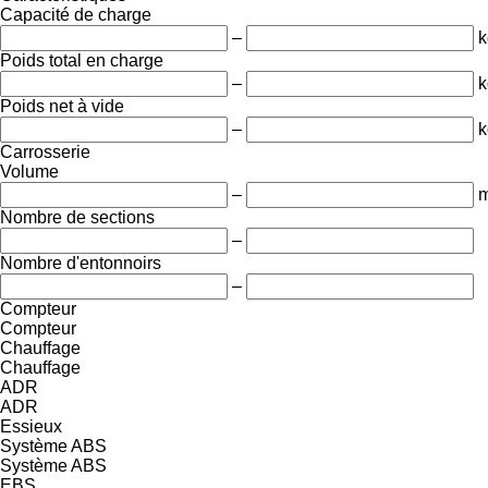
Capacité de charge
–
k
Poids total en charge
–
k
Poids net à vide
–
k
Carrosserie
Volume
–
m
Nombre de sections
–
Nombre d'entonnoirs
–
Compteur
Compteur
Chauffage
Chauffage
ADR
ADR
Essieux
Système ABS
Système ABS
EBS