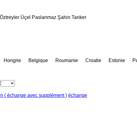
Öztreyler
Üçel Paslanmaz
Şahin Tanker
Hongrie
Belgique
Roumanie
Croatie
Estonie
Po
in ( échange avec supplément )
échange