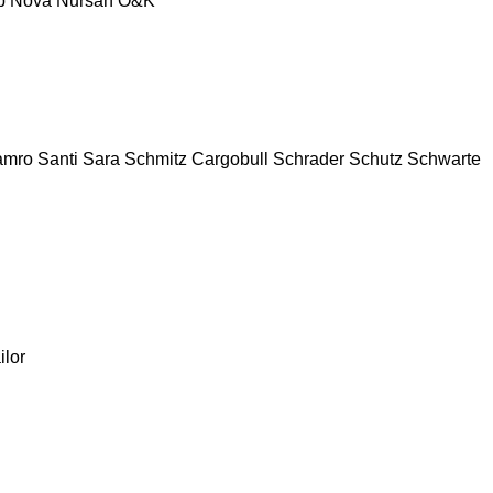
p
Nova
Nursan
O&K
amro
Santi
Sara
Schmitz Cargobull
Schrader
Schutz
Schwarte
ilor