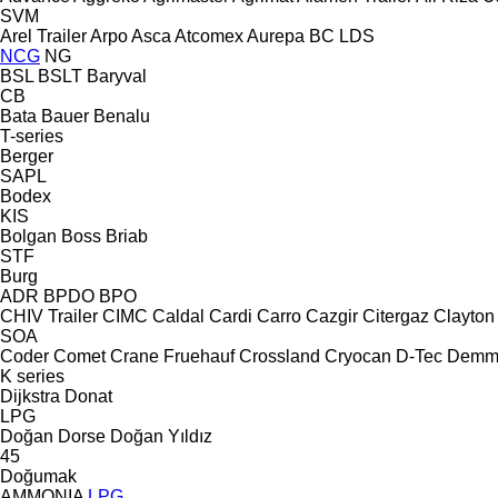
SVM
Arel Trailer
Arpo
Asca
Atcomex
Aurepa
BC LDS
NCG
NG
BSL
BSLT
Baryval
CB
Bata
Bauer
Benalu
T-series
Berger
SAPL
Bodex
KIS
Bolgan
Boss
Briab
STF
Burg
ADR
BPDO
BPO
CHIV Trailer
CIMC
Caldal
Cardi
Carro
Cazgir
Citergaz
Clayton
SOA
Coder
Comet
Crane Fruehauf
Crossland
Cryocan
D-Tec
Demm
K series
Dijkstra
Donat
LPG
Doğan Dorse
Doğan Yıldız
45
Doğumak
AMMONIA
LPG