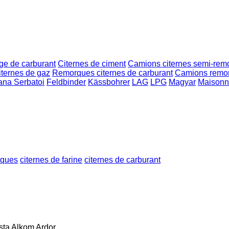
ge de carburant
Citernes de ciment
Camions citernes semi-rem
iternes de gaz
Remorques citernes de carburant
Camions remor
ana Serbatoi
Feldbinder
Kässbohrer
LAG
LPG
Magyar
Maison
rques
citernes de farine
citernes de carburant
sta
Alkom
Ardor