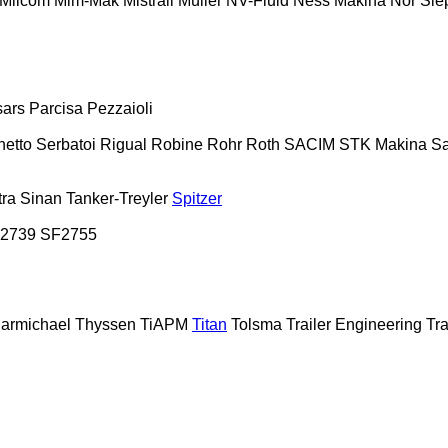
Milcom
Mim-Mak
Mistrall
Müller
NV-Fluid
Ness Makina
Nor Sle
sars
Parcisa
Pezzaioli
hetto Serbatoi
Rigual
Robine
Rohr
Roth
SACIM
STK Makina
S
tra
Sinan Tanker-Treyler
Spitzer
2739
SF2755
armichael
Thyssen
TiAPM
Titan
Tolsma
Trailer Engineering
Tra