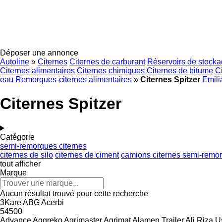
Déposer une annonce
Autoline
»
Citernes
Citernes de carburant
Réservoirs de stocka
Citernes alimentaires
Citernes chimiques
Citernes de bitume
C
eau
Remorques-citernes alimentaires
»
Citernes Spitzer
Emili
Citernes Spitzer
Catégorie
semi-remorques citernes
citernes de silo
citernes de ciment
camions citernes semi-remo
tout afficher
Marque
Aucun résultat trouvé pour cette recherche
3Kare
ABG
Acerbi
54500
Advance
Aggreko
Agrimaster
Agrimat
Alamen Trailer
Ali Riza U