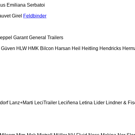
aus
Emiliana Serbatoi
auvet Girel
Feldbinder
eppel
Garant
General Trailers
Güven
HLW
HMK Bilcon
Harsan
Heil
Heitling
Hendricks
Herm
dorf
Lanz+Marti
LeciTrailer
Leciñena
Letina
Lider
Lindner & Fis