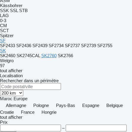
ASW
Kässbohrer
SSK
SSL
STB
LAG
0-3
CM
SCT
Spitzer
SF
SF2433
SF2436
SF2439
SF2734
SF2737
SF2739
SF2755
SK
SK2460
SK2745CAL
SK2760
SK2766
Welgro
97
tout afficher
Localisation
Rechercher dans un périmètre
Maroc
Europe
Allemagne
Pologne
Pays-Bas
Espagne
Belgique
Croatie
France
Hongrie
tout afficher
Prix
–