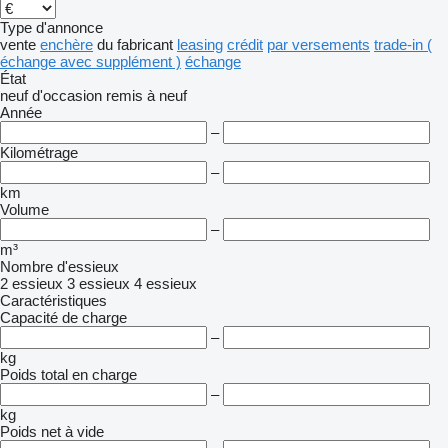
Type d'annonce
vente
enchère
du fabricant
leasing
crédit
par versements
trade-in (
échange avec supplément )
échange
État
neuf
d'occasion
remis à neuf
Année
–
Kilométrage
–
km
Volume
–
m³
Nombre d'essieux
2 essieux
3 essieux
4 essieux
Caractéristiques
Capacité de charge
–
kg
Poids total en charge
–
kg
Poids net à vide