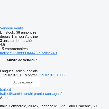
Vendeur vérifié
En stock:
38 annonces
depuis
1
an sur Autoline
3
ans sur le marché
4.9
15 commentaires
trailix951238889044473.autoline24.it
Suivre ce vendeur
Langues:
italien, anglais
+39 02 8718...
Montrer
+39 02 8718 9985
Appelez-moi
trailix.it
trailix.it/semirimorchi-pronta-consegna/
Adresse
Italie, Lombardie, 20025, Legnano MI, Via Carlo Pisacane, 69