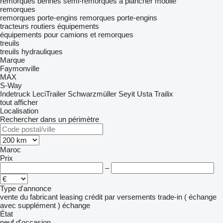
remorques bennes
semi-remorques à plancher mobile
remorques
remorques porte-engins
remorques porte-engins
tracteurs routiers
équipements
équipements pour camions et remorques
treuils
treuils hydrauliques
Marque
Faymonville
MAX
S-Way
Indetruck
LeciTrailer
Schwarzmüller
Seyit Usta
Trailix
tout afficher
Localisation
Rechercher dans un périmètre
Maroc
Prix
–
Type d'annonce
vente
du fabricant
leasing
crédit
par versements
trade-in ( échange
avec supplément )
échange
État
neuf
d'occasion