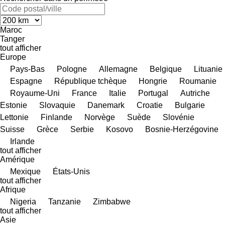
Maroc
Tanger
tout afficher
Europe
Pays-Bas
Pologne
Allemagne
Belgique
Lituanie
Espagne
République tchèque
Hongrie
Roumanie
Royaume-Uni
France
Italie
Portugal
Autriche
Estonie
Slovaquie
Danemark
Croatie
Bulgarie
Lettonie
Finlande
Norvège
Suède
Slovénie
Suisse
Grèce
Serbie
Kosovo
Bosnie-Herzégovine
Irlande
tout afficher
Amérique
Mexique
États-Unis
tout afficher
Afrique
Nigeria
Tanzanie
Zimbabwe
tout afficher
Asie