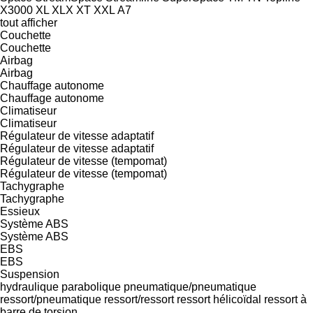
X3000
XL
XLX
XT
XXL
А7
tout afficher
Couchette
Couchette
Airbag
Airbag
Chauffage autonome
Chauffage autonome
Climatiseur
Climatiseur
Régulateur de vitesse adaptatif
Régulateur de vitesse adaptatif
Régulateur de vitesse (tempomat)
Régulateur de vitesse (tempomat)
Tachygraphe
Tachygraphe
Essieux
Système ABS
Système ABS
EBS
EBS
Suspension
hydraulique
parabolique
pneumatique/pneumatique
ressort/pneumatique
ressort/ressort
ressort hélicoïdal
ressort à
barre de torsion