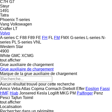
C7H
G7
Steyr
1491
Tatra
Phoenix
T-series
Vang
Volkswagen
Crafter
LT
Volvo
A-series
C
F88
F89
FE
FH
FL
FM
FMX
G-series
L-series
N-
series
PL
S-series
VNL
Western Star
4900
White GMC
XCMG
tout afficher
Grue auxiliaire de chargement
Grue auxiliaire de chargement
Marque de la grue auxiliaire de chargement
Aucun résultat trouvé pour cette recherche
Amco Veba
Atlas
Copma
Cormach
Diebolt
Effer
Epsilon
Fassi
HMF
Hiab
Jonsered
Kesla
Loglift
MKG
PM
Palfinger
Penz
Pesci
Tajfun
Toimil
tout afficher
Localisation
Rechercher dans un périmètre