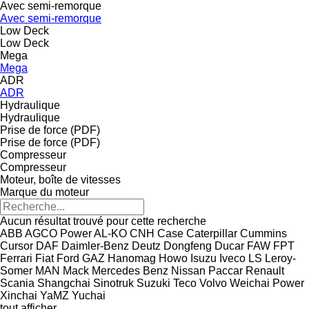
Avec semi-remorque
Avec semi-remorque
Low Deck
Low Deck
Mega
Mega
ADR
ADR
Hydraulique
Hydraulique
Prise de force (PDF)
Prise de force (PDF)
Compresseur
Compresseur
Moteur, boîte de vitesses
Marque du moteur
Aucun résultat trouvé pour cette recherche
ABB
AGCO Power
AL-KO
CNH
Case
Caterpillar
Cummins
Cursor
DAF
Daimler-Benz
Deutz
Dongfeng
Ducar
FAW
FPT
Ferrari
Fiat
Ford
GAZ
Hanomag
Howo
Isuzu
Iveco
LS
Leroy-
Somer
MAN
Mack
Mercedes Benz
Nissan
Paccar
Renault
Scania
Shangchai
Sinotruk
Suzuki
Teco
Volvo
Weichai Power
Xinchai
YaMZ
Yuchai
tout afficher