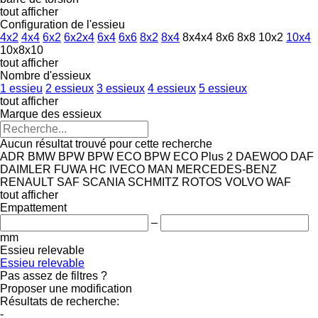
tout afficher
Configuration de l'essieu
4x2
4x4
6x2
6x2x4
6x4
6x6
8x2
8x4
8x4x4
8x6
8x8
10x2
10x4
10x8x10
tout afficher
Nombre d'essieux
1 essieu
2 essieux
3 essieux
4 essieux
5 essieux
tout afficher
Marque des essieux
Aucun résultat trouvé pour cette recherche
ADR
BMW
BPW
BPW ECO
BPW ECO Plus 2
DAEWOO
DAF
DAIMLER
FUWA
HC
IVECO
MAN
MERCEDES-BENZ
RENAULT
SAF
SCANIA
SCHMITZ ROTOS
VOLVO
WAF
tout afficher
Empattement
–
mm
Essieu relevable
Essieu relevable
Pas assez de filtres ?
Proposer une modification
Résultats de recherche:
-