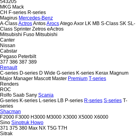
543205
MKG
Mack
CH
F-series
R-series
Magirus
Mercedes-Benz
A-Class
Actros
Antos
Arocs
Atego
Axor
LK
MB
S-Class
SK
SL-
Class
Sprinter
Zetros
eActros
Mitsubishi Fuso
Mitsubishi
Canter
Nissan
Cabstar
Pegaso
Peterbilt
377
386
387
389
Renault
C-series
D-series
D Wide
G-series
K-series
Kerax
Magnum
Major
Manager
Mascott
Master
Premium
T-series
Renders
ROC
Rolfo
Saab
Sany
Scania
G-series
K-series
L-series
LB
P-series
R-series
S-series
T-
series
Shacman
F2000
F3000
H3000
M3000
X3000
X5000
X6000
Sino
Sinotruk Howo
371
375
380
Max
NX
T5G
T7H
Sitrak