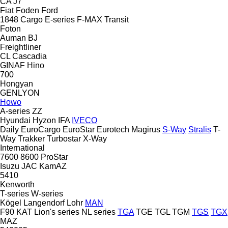
CA
J7
Fiat
Foden
Ford
1848
Cargo
E-series
F-MAX
Transit
Foton
Auman
BJ
Freightliner
CL
Cascadia
GINAF
Hino
700
Hongyan
GENLYON
Howo
A-series
ZZ
Hyundai
Hyzon
IFA
IVECO
Daily
EuroCargo
EuroStar
Eurotech
Magirus
S-Way
Stralis
T-
Way
Trakker
Turbostar
X-Way
International
7600
8600
ProStar
Isuzu
JAC
KamAZ
5410
Kenworth
T-series
W-series
Kögel
Langendorf
Lohr
MAN
F90
KAT
Lion's series
NL series
TGA
TGE
TGL
TGM
TGS
TGX
MAZ