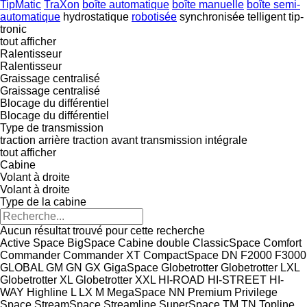
TipMatic
TraXon
boîte automatique
boîte manuelle
boîte semi-
automatique
hydrostatique
robotisée
synchronisée
telligent
tip-
tronic
tout afficher
Ralentisseur
Ralentisseur
Graissage centralisé
Graissage centralisé
Blocage du différentiel
Blocage du différentiel
Type de transmission
traction arrière
traction avant
transmission intégrale
tout afficher
Cabine
Volant à droite
Volant à droite
Type de la cabine
Aucun résultat trouvé pour cette recherche
Active Space
BigSpace
Cabine double
ClassicSpace
Comfort
Commander
Commander XT
CompactSpace
DN
F2000
F3000
GLOBAL
GM
GN
GX
GigaSpace
Globetrotter
Globetrotter LXL
Globetrotter XL
Globetrotter XXL
HI-ROAD
HI-STREET
HI-
WAY
Highline
L
LX
M
MegaSpace
NN
Premium
Privilege
Space
StreamSpace
Streamline
SuperSpace
TM
TN
Topline