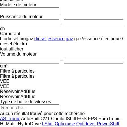
Modèle de moteur
Puissance du moteur
–
ch
Carburant
biodiesel
biogaz
diesel
essence
gaz
gaz/essence
électrique /
diesel
électro
tout afficher
Volume du moteur
–
cm³
Filtre à particules
Filtre à particules
VEE
VEE
Réservoir AdBlue
Réservoir AdBlue
Type de boîte de vitesses
Aucun résultat trouvé pour cette recherche
AS-Tronic
AutoShift
CVT
ComfortShift
EGS
EPS
EuroTronic
Hi-Matic
HydroDrive
I-Shift
Opticruise
Optidriver
PowerShift