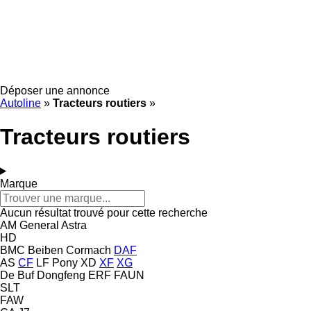
Déposer une annonce
Autoline
»
Tracteurs routiers
»
Tracteurs routiers
Marque
Aucun résultat trouvé pour cette recherche
AM General
Astra
HD
BMC
Beiben
Cormach
DAF
AS
CF
LF
Pony
XD
XF
XG
De Buf
Dongfeng
ERF
FAUN
SLT
FAW