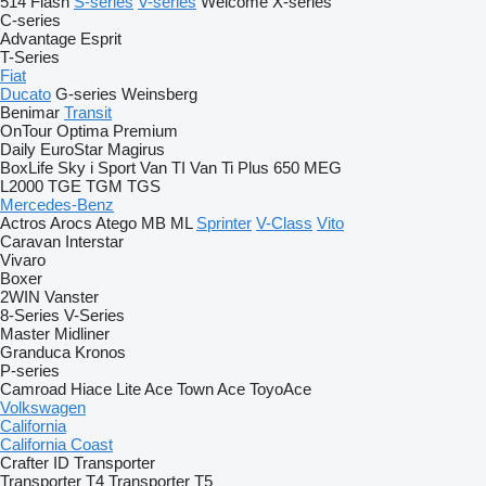
514
Flash
S-series
V-series
Welcome
X-series
C-series
Advantage
Esprit
T-Series
Fiat
Ducato
G-series
Weinsberg
Benimar
Transit
OnTour
Optima
Premium
Daily
EuroStar
Magirus
BoxLife
Sky i
Sport
Van TI
Van Ti Plus 650 MEG
L2000
TGE
TGM
TGS
Mercedes-Benz
Actros
Arocs
Atego
MB
ML
Sprinter
V-Class
Vito
Caravan
Interstar
Vivaro
Boxer
2WIN
Vanster
8-Series
V-Series
Master
Midliner
Granduca
Kronos
P-series
Camroad
Hiace
Lite Ace
Town Ace
ToyoAce
Volkswagen
California
California Coast
Crafter
ID
Transporter
Transporter T4
Transporter T5