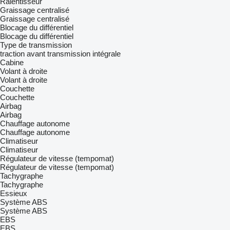
Ralentisseur
Graissage centralisé
Graissage centralisé
Blocage du différentiel
Blocage du différentiel
Type de transmission
traction avant
transmission intégrale
Cabine
Volant à droite
Volant à droite
Couchette
Couchette
Airbag
Airbag
Chauffage autonome
Chauffage autonome
Climatiseur
Climatiseur
Régulateur de vitesse (tempomat)
Régulateur de vitesse (tempomat)
Tachygraphe
Tachygraphe
Essieux
Système ABS
Système ABS
EBS
EBS