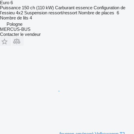
Euro 6
Puissance
150 ch (110 kW)
Carburant
essence
Configuration de
l'essieu
4x2
Suspension
ressort/ressort
Nombre de places
6
Nombre de lits
4
Pologne
MERCUS-BUS
Contacter le vendeur
fourgon aménagé Volkswagen T2