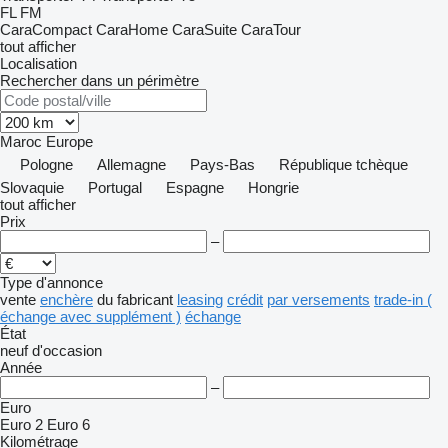
FL
FM
CaraCompact
CaraHome
CaraSuite
CaraTour
tout afficher
Localisation
Rechercher dans un périmètre
Maroc
Europe
Pologne
Allemagne
Pays-Bas
République tchèque
Slovaquie
Portugal
Espagne
Hongrie
tout afficher
Prix
–
Type d'annonce
vente
enchère
du fabricant
leasing
crédit
par versements
trade-in (
échange avec supplément )
échange
État
neuf
d'occasion
Année
–
Euro
Euro 2
Euro 6
Kilométrage