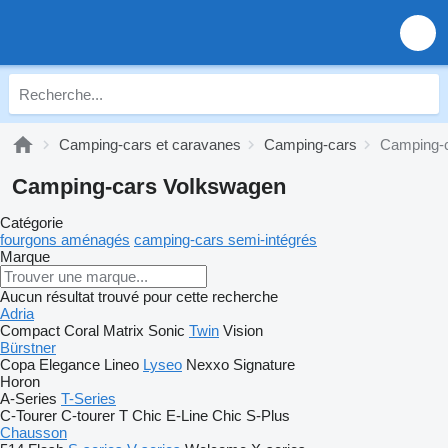
Camping-cars et caravanes
Camping-cars
Camping-
Camping-cars Volkswagen
Catégorie
fourgons aménagés
camping-cars semi-intégrés
Marque
Aucun résultat trouvé pour cette recherche
Adria
Compact
Coral
Matrix
Sonic
Twin
Vision
Bürstner
Copa
Elegance
Lineo
Lyseo
Nexxo
Signature
Horon
A-Series
T-Series
C-Tourer
C-tourer T
Chic E-Line
Chic S-Plus
Chausson