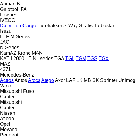
Auman
BJ
Gniotpol
IFA
L-series
IVECO
Daily
EuroCargo
Eurotrakker
S-Way
Stralis
Turbostar
Isuzu
ELF
M-Series
JAC
N-Series
KamAZ
Krone
MAN
KAT
L2000
LE
NL series
TGA
TGL
TGM
TGS
TGX
MAZ
4371
Mercedes-Benz
Actros
Antos
Arocs
Atego
Axor
LAF
LK
MB
SK
Sprinter
Unimog
Vario
Mitsubishi Fuso
Canter
Mitsubishi
Canter
Nissan
Atleon
Opel
Movano
Peugeot