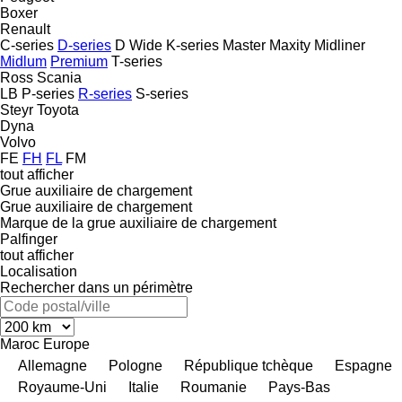
Boxer
Renault
C-series
D-series
D Wide
K-series
Master
Maxity
Midliner
Midlum
Premium
T-series
Ross
Scania
LB
P-series
R-series
S-series
Steyr
Toyota
Dyna
Volvo
FE
FH
FL
FM
tout afficher
Grue auxiliaire de chargement
Grue auxiliaire de chargement
Marque de la grue auxiliaire de chargement
Palfinger
tout afficher
Localisation
Rechercher dans un périmètre
Maroc
Europe
Allemagne
Pologne
République tchèque
Espagne
Royaume-Uni
Italie
Roumanie
Pays-Bas