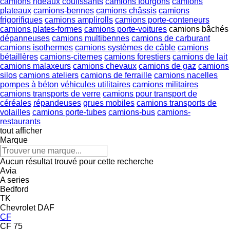
camions rideaux coulissants
camions fourgons
camions
plateaux
camions-bennes
camions châssis
camions
frigorifiques
camions amplirolls
camions porte-conteneurs
camions plates-formes
camions porte-voitures
camions bâchés
dépanneuses
camions multibennes
camions de carburant
camions isothermes
camions systèmes de câble
camions
bétaillères
camions-citernes
camions forestiers
camions de lait
camions malaxeurs
camions chevaux
camions de gaz
camions
silos
camions ateliers
camions de ferraille
camions nacelles
pompes à béton
véhicules utilitaires
camions militaires
camions transports de verre
camions pour transport de
céréales
répandeuses
grues mobiles
camions transports de
volailles
camions porte-tubes
camions-bus
camions-
restaurants
tout afficher
Marque
Aucun résultat trouvé pour cette recherche
Avia
A series
Bedford
TK
Chevrolet
DAF
CF
CF 75