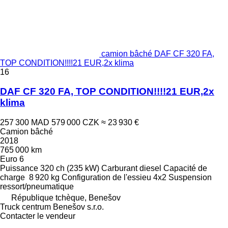
camion bâché DAF CF 320 FA,
TOP CONDITION!!!!21 EUR,2x klima
16
DAF CF 320 FA, TOP CONDITION!!!!21 EUR,2x
klima
257 300 MAD
579 000 CZK
≈ 23 930 €
Camion bâché
2018
765 000 km
Euro 6
Puissance
320 ch (235 kW)
Carburant
diesel
Capacité de
charge
8 920 kg
Configuration de l'essieu
4x2
Suspension
ressort/pneumatique
République tchèque, Benešov
Truck centrum Benešov s.r.o.
Contacter le vendeur