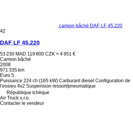
camion bâché DAF LF 45.220
42
DAF LF 45.220
53 230 MAD
119 800 CZK
≈ 4 951 €
Camion bâché
2008
971 335 km
Euro 5
Puissance
224 ch (165 kW)
Carburant
diesel
Configuration de
l'essieu
4x2
Suspension
ressort/pneumatique
République tchèque
Air Truck s.r.o.
Contacter le vendeur