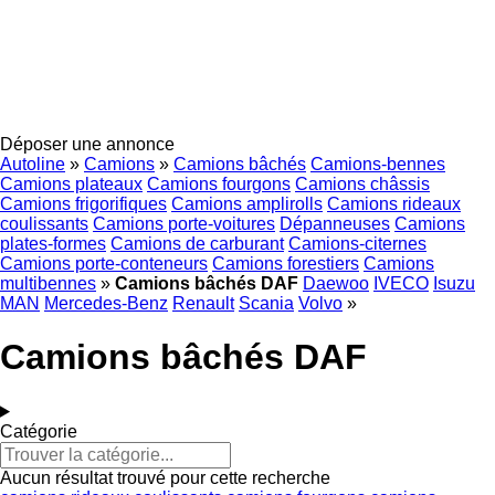
Déposer une annonce
Autoline
»
Camions
»
Camions bâchés
Camions-bennes
Camions plateaux
Camions fourgons
Camions châssis
Camions frigorifiques
Camions amplirolls
Camions rideaux
coulissants
Camions porte-voitures
Dépanneuses
Camions
plates-formes
Camions de carburant
Camions-citernes
Camions porte-conteneurs
Camions forestiers
Camions
multibennes
»
Camions bâchés DAF
Daewoo
IVECO
Isuzu
MAN
Mercedes-Benz
Renault
Scania
Volvo
»
Camions bâchés DAF
Catégorie
Aucun résultat trouvé pour cette recherche