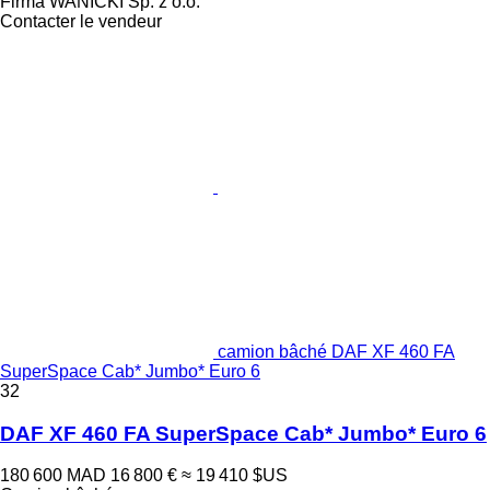
Firma WANICKI Sp. z o.o.
Contacter le vendeur
camion bâché DAF XF 460 FA
SuperSpace Cab* Jumbo* Euro 6
32
DAF XF 460 FA SuperSpace Cab* Jumbo* Euro 6
180 600 MAD
16 800 €
≈ 19 410 $US