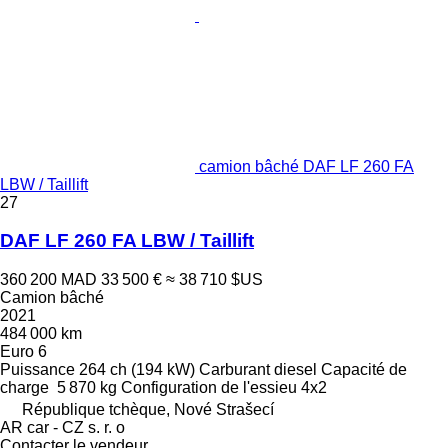
camion bâché DAF LF 260 FA
LBW / Taillift
27
DAF LF 260 FA LBW / Taillift
360 200 MAD
33 500 €
≈ 38 710 $US
Camion bâché
2021
484 000 km
Euro 6
Puissance
264 ch (194 kW)
Carburant
diesel
Capacité de
charge
5 870 kg
Configuration de l'essieu
4x2
République tchèque, Nové Strašecí
AR car - CZ s. r. o
Contacter le vendeur