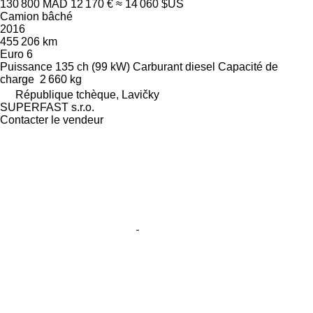
130 800 MAD
12 170 €
≈ 14 060 $US
Camion bâché
2016
455 206 km
Euro 6
Puissance
135 ch (99 kW)
Carburant
diesel
Capacité de
charge
2 660 kg
République tchèque, Lavičky
SUPERFAST s.r.o.
Contacter le vendeur