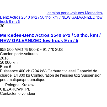
camion porte-voitures Mercedes-
Benz Actros 2540 6×2 / 50 tho. km! / NEW GALVANIZED tow
truck 9 m / 5
30
Mercedes-Benz Actros 2540 6×2 / 50 tho. km! /
NEW GALVANIZED tow truck 9 m / 5
858 500 MAD
79 900 €
≈ 91 770 $US
Camion porte-voitures
2018
50 000 km
Euro 6
Puissance
400 ch (294 kW)
Carburant
diesel
Capacité de
charge
14 800 kg
Configuration de l'essieu
6x2
Suspension
pneumatique/pneumatique
Pologne, Krakow
CIEZAROWKI.PL
Contacter le vendeur