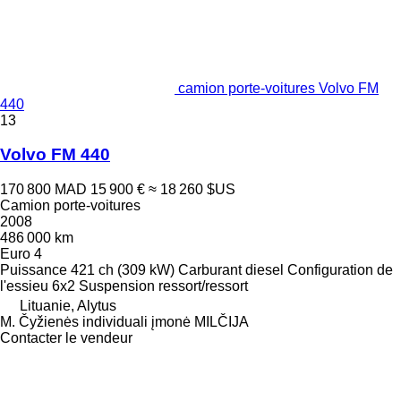
camion porte-voitures Volvo FM
440
13
Volvo FM 440
170 800 MAD
15 900 €
≈ 18 260 $US
Camion porte-voitures
2008
486 000 km
Euro 4
Puissance
421 ch (309 kW)
Carburant
diesel
Configuration de
l'essieu
6x2
Suspension
ressort/ressort
Lituanie, Alytus
M. Čyžienės individuali įmonė MILČIJA
Contacter le vendeur