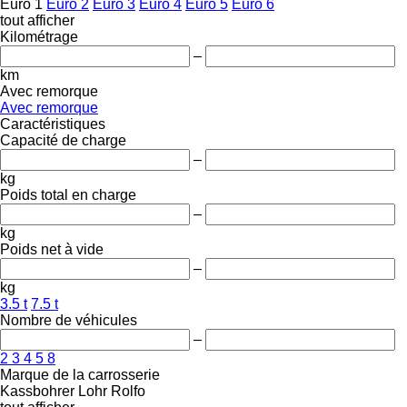
Euro 1
Euro 2
Euro 3
Euro 4
Euro 5
Euro 6
tout afficher
Kilométrage
–
km
Avec remorque
Avec remorque
Caractéristiques
Capacité de charge
–
kg
Poids total en charge
–
kg
Poids net à vide
–
kg
3.5 t
7.5 t
Nombre de véhicules
–
2
3
4
5
8
Marque de la carrosserie
Kassbohrer
Lohr
Rolfo