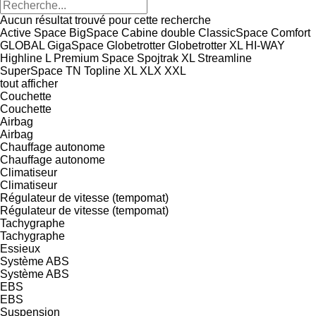
Aucun résultat trouvé pour cette recherche
Active Space
BigSpace
Cabine double
ClassicSpace
Comfort
GLOBAL
GigaSpace
Globetrotter
Globetrotter XL
HI-WAY
Highline
L
Premium
Space
Spojtrak XL
Streamline
SuperSpace
TN
Topline
XL
XLX
XXL
tout afficher
Couchette
Couchette
Airbag
Airbag
Chauffage autonome
Chauffage autonome
Climatiseur
Climatiseur
Régulateur de vitesse (tempomat)
Régulateur de vitesse (tempomat)
Tachygraphe
Tachygraphe
Essieux
Système ABS
Système ABS
EBS
EBS
Suspension