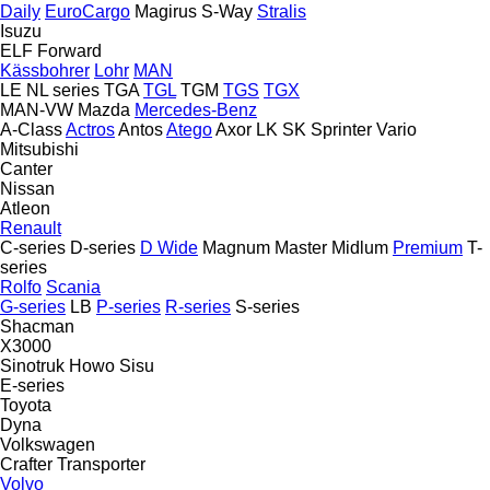
Daily
EuroCargo
Magirus
S-Way
Stralis
Isuzu
ELF
Forward
Kässbohrer
Lohr
MAN
LE
NL series
TGA
TGL
TGM
TGS
TGX
MAN-VW
Mazda
Mercedes-Benz
A-Class
Actros
Antos
Atego
Axor
LK
SK
Sprinter
Vario
Mitsubishi
Canter
Nissan
Atleon
Renault
C-series
D-series
D Wide
Magnum
Master
Midlum
Premium
T-
series
Rolfo
Scania
G-series
LB
P-series
R-series
S-series
Shacman
X3000
Sinotruk Howo
Sisu
E-series
Toyota
Dyna
Volkswagen
Crafter
Transporter
Volvo