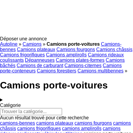
Déposer une annonce
Autoline
»
Camions
»
Camions porte-voitures
Camions-
bennes
Camions plateaux
Camions fourgons
Camions châssis
Camions frigorifiques
Camions amplirolls
Camions rideaux
coulissants
Dépanneuses
Camions plates-formes
Camions
bâchés
Camions de carburant
Camions-citernes
Camions
porte-conteneurs
Camions forestiers
Camions multibennes
»
Camions porte-voitures
Catégorie
Aucun résultat trouvé pour cette recherche
camions-bennes
camions plateaux
camions fourgons
camions
châssis
camions frigorifiques
camions amplirolls
camions