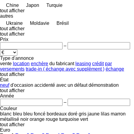
Chine
Japon
Turquie
tout afficher
autres
Ukraine
Moldavie
Brésil
tout afficher
tout afficher
Prix
–
Type d'annonce
vente
location
enchère
du fabricant
leasing
crédit
par
versements
trade-in ( échange avec supplément )
échange
tout afficher
État
neuf
d'occasion
accidenté
avec un défaut
démonstration
tout afficher
Année
–
Couleur
blanc
bleu
bleu foncé
bordeaux
doré
gris
jaune
lilas
marron
métallisé
noir
orange
rouge
turquoise
vert
tout afficher
Euro