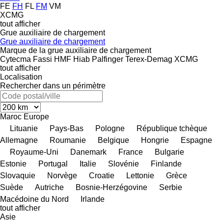
FE
FH
FL
FM
VM
XCMG
tout afficher
Grue auxiliaire de chargement
Grue auxiliaire de chargement
Marque de la grue auxiliaire de chargement
Cytecma
Fassi
HMF
Hiab
Palfinger
Terex-Demag
XCMG
tout afficher
Localisation
Rechercher dans un périmètre
Maroc
Europe
Lituanie
Pays-Bas
Pologne
République tchèque
Allemagne
Roumanie
Belgique
Hongrie
Espagne
Royaume-Uni
Danemark
France
Bulgarie
Estonie
Portugal
Italie
Slovénie
Finlande
Slovaquie
Norvège
Croatie
Lettonie
Grèce
Suède
Autriche
Bosnie-Herzégovine
Serbie
Macédoine du Nord
Irlande
tout afficher
Asie