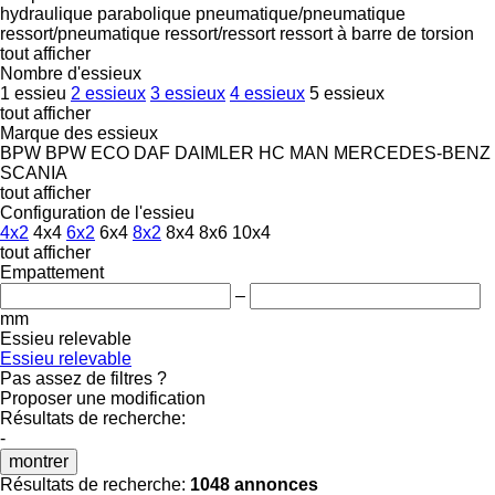
hydraulique
parabolique
pneumatique/pneumatique
ressort/pneumatique
ressort/ressort
ressort à barre de torsion
tout afficher
Nombre d'essieux
1 essieu
2 essieux
3 essieux
4 essieux
5 essieux
tout afficher
Marque des essieux
BPW
BPW ECO
DAF
DAIMLER
HC
MAN
MERCEDES-BENZ
SCANIA
tout afficher
Configuration de l'essieu
4x2
4x4
6x2
6x4
8x2
8x4
8x6
10x4
tout afficher
Empattement
–
mm
Essieu relevable
Essieu relevable
Pas assez de filtres ?
Proposer une modification
Résultats de recherche:
-
montrer
Résultats de recherche:
1048 annonces