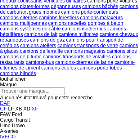
rideaux coulissants
véhicules utilitaires
camions porte-voitures
camions plates-formes
dépanneuses
camions bâchés
camions
de carburant
grues mobiles
camions porte-conteneurs
camions-citernes
camions forestiers
camions malaxeurs
camions multibennes
camions nacelles
pompes à béton
camions systèmes de câble
camions isothermes
camions
bétaillères
camions de lait
camions militaires
camions chevaux
répandeuses
camions de gaz
camions pour transport de
céréales
camions ateliers
camions transports de verre
camions
à glaces
camions de ferraille
camions magasins
camions silos
camions de bitume
camions transports de volailles
camions-
restaurants
camions-bus
camions-citernes de farine
camions-
citernes de ciment
camions-écoles
camions porte-tubes
camions blindés
tout afficher
Marque
Aucun résultat trouvé pour cette recherche
DAF
CF
LF
XB
XD
XF
FAW
Ford
Cargo
Transit
Hino
Howo
A-series
IVECO