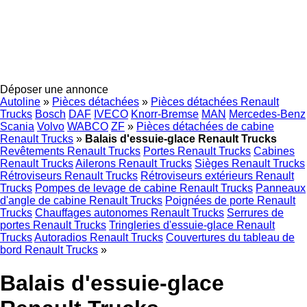
Déposer une annonce
Autoline
»
Pièces détachées
»
Pièces détachées Renault
Trucks
Bosch
DAF
IVECO
Knorr-Bremse
MAN
Mercedes-Benz
Scania
Volvo
WABCO
ZF
»
Pièces détachées de cabine
Renault Trucks
»
Balais d'essuie-glace Renault Trucks
Revêtements Renault Trucks
Portes Renault Trucks
Cabines
Renault Trucks
Ailerons Renault Trucks
Sièges Renault Trucks
Rétroviseurs Renault Trucks
Rétroviseurs extérieurs Renault
Trucks
Pompes de levage de cabine Renault Trucks
Panneaux
d'angle de cabine Renault Trucks
Poignées de porte Renault
Trucks
Chauffages autonomes Renault Trucks
Serrures de
portes Renault Trucks
Tringleries d'essuie-glace Renault
Trucks
Autoradios Renault Trucks
Couvertures du tableau de
bord Renault Trucks
»
Balais d'essuie-glace