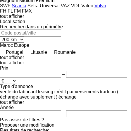
Magnum
Midlum
Premium
SWF
Scania
Setra
Universal
VAZ
VDL
Valeo
Volvo
FH
FL
FM
FMX
tout afficher
Localisation
Rechercher dans un périmètre
Maroc
Europe
Portugal
Lituanie
Roumanie
tout afficher
tout afficher
Prix
–
Type d'annonce
vente
du fabricant
leasing
crédit
par versements
trade-in (
échange avec supplément )
échange
tout afficher
Année
–
Pas assez de filtres ?
Proposer une modification
Résultats de recherche: