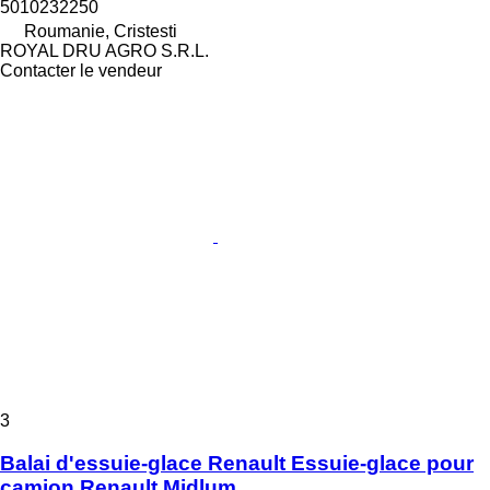
5010232250
Roumanie, Cristesti
ROYAL DRU AGRO S.R.L.
Contacter le vendeur
3
Balai d'essuie-glace Renault Essuie-glace pour
camion Renault Midlum