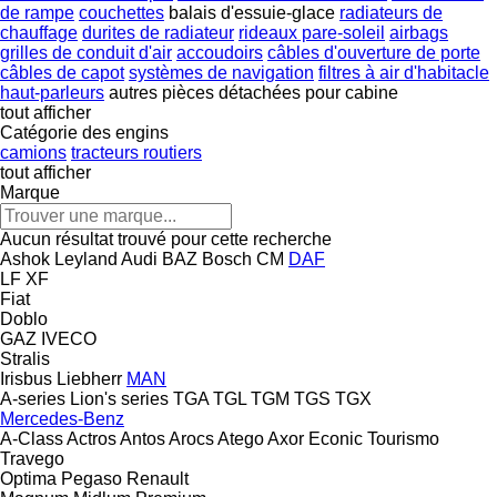
de rampe
couchettes
balais d'essuie-glace
radiateurs de
chauffage
durites de radiateur
rideaux pare-soleil
airbags
grilles de conduit d'air
accoudoirs
câbles d'ouverture de porte
câbles de capot
systèmes de navigation
filtres à air d'habitacle
haut-parleurs
autres pièces détachées pour cabine
tout afficher
Catégorie des engins
camions
tracteurs routiers
tout afficher
Marque
Aucun résultat trouvé pour cette recherche
Ashok Leyland
Audi
BAZ
Bosch
CM
DAF
LF
XF
Fiat
Doblo
GAZ
IVECO
Stralis
Irisbus
Liebherr
MAN
A-series
Lion's series
TGA
TGL
TGM
TGS
TGX
Mercedes-Benz
A-Class
Actros
Antos
Arocs
Atego
Axor
Econic
Tourismo
Travego
Optima
Pegaso
Renault