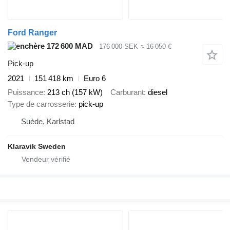
Ford Ranger
172 600 MAD
176 000 SEK
≈ 16 050 €
Pick-up
2021
151 418 km
Euro 6
Puissance
213 ch (157 kW)
Carburant
diesel
Type de carrosserie
pick-up
Suède, Karlstad
Klaravik Sweden