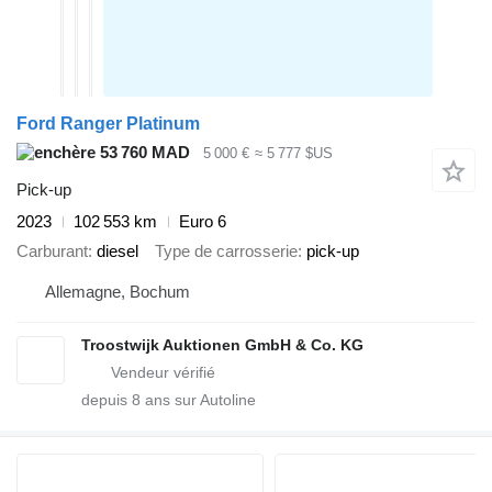
Ford Ranger Platinum
53 760 MAD
5 000 €
≈ 5 777 $US
Pick-up
2023
102 553 km
Euro 6
Carburant
diesel
Type de carrosserie
pick-up
Allemagne, Bochum
Troostwijk Auktionen GmbH & Co. KG
depuis
8
ans sur Autoline