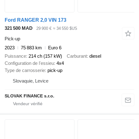
Ford RANGER 2,0 VIN 173
321 500 MAD
29 900 €
≈ 34 550 $US
Pick-up
2023
75 883 km
Euro 6
Puissance
214 ch (157 kW)
Carburant
diesel
Configuration de l'essieu
4x4
Type de carrosserie
pick-up
Slovaquie, Levice
SLOVAK FINANCE s.r.o.