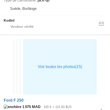
Type de carrosserie
pick-up
Suède, Borlänge
Kvdbil
Ford F 250
1 075 MAD
100 €
≈ 115,50 $US