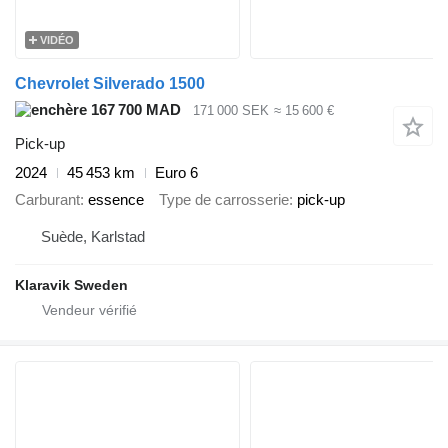
VIDÉO
Chevrolet Silverado 1500
167 700 MAD
171 000 SEK
≈ 15 600 €
Pick-up
2024
45 453 km
Euro 6
Carburant
essence
Type de carrosserie
pick-up
Suède, Karlstad
Klaravik Sweden