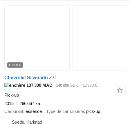
VIDÉO
Chevrolet Silverado Z71
137 300 MAD
140 000 SEK
≈ 12 770 €
Pick-up
2015
266 667 km
Carburant
essence
Type de carrosserie
pick-up
Suède, Karlstad