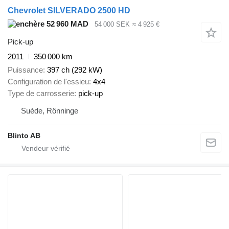
Chevrolet SILVERADO 2500 HD
52 960 MAD
54 000 SEK
≈ 4 925 €
Pick-up
2011
350 000 km
Puissance
397 ch (292 kW)
Configuration de l'essieu
4x4
Type de carrosserie
pick-up
Suède, Rönninge
Blinto AB