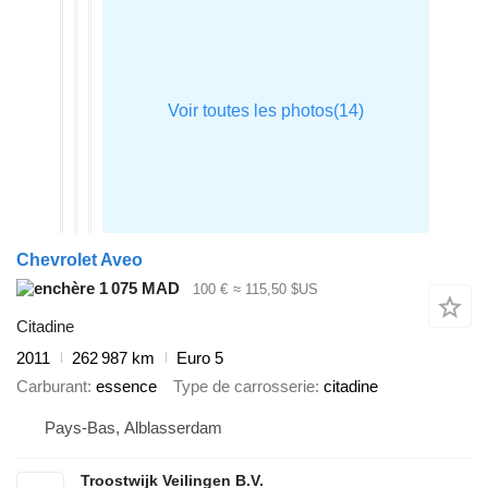
Chevrolet Aveo
1 075 MAD
100 €
≈ 115,50 $US
Citadine
2011
262 987 km
Euro 5
Carburant
essence
Type de carrosserie
citadine
Pays-Bas, Alblasserdam
Troostwijk Veilingen B.V.