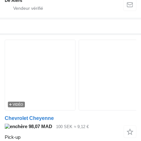
De Alers
VIDÉO
Chevrolet Cheyenne
98,07 MAD
100 SEK
≈ 9,12 €
Pick-up