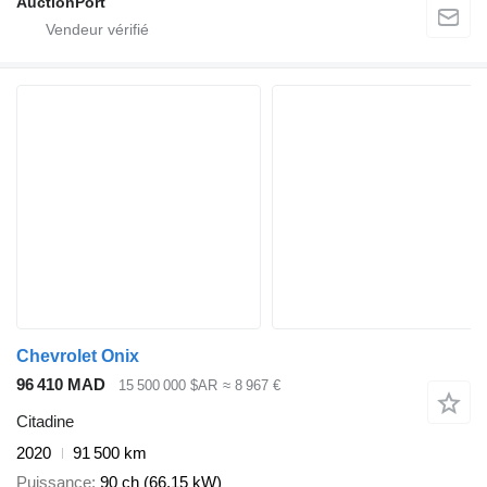
AuctionPort
Chevrolet Onix
96 410 MAD
15 500 000 $AR
≈ 8 967 €
Citadine
2020
91 500 km
Puissance
90 ch (66.15 kW)