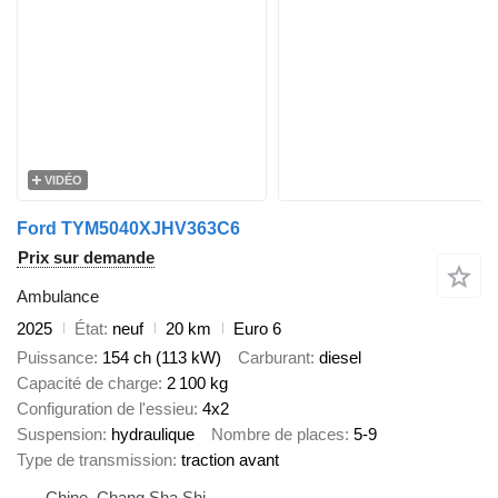
VIDÉO
Ford TYM5040XJHV363C6
Prix sur demande
Ambulance
2025
État
neuf
20 km
Euro 6
Puissance
154 ch (113 kW)
Carburant
diesel
Capacité de charge
2 100 kg
Configuration de l'essieu
4x2
Suspension
hydraulique
Nombre de places
5-9
Type de transmission
traction avant
Chine, Chang Sha Shi