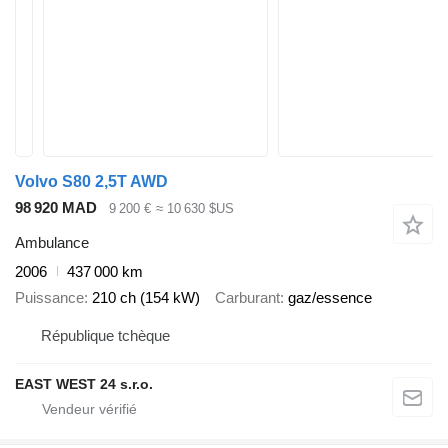
Volvo S80 2,5T AWD
98 920 MAD
9 200 €
≈ 10 630 $US
Ambulance
2006
437 000 km
Puissance
210 ch (154 kW)
Carburant
gaz/essence
République tchèque
EAST WEST 24 s.r.o.