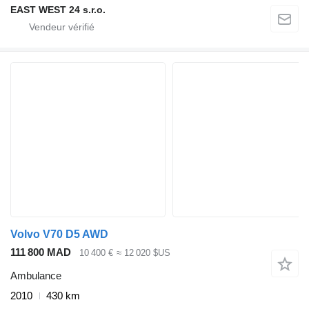
EAST WEST 24 s.r.o.
Volvo V70 D5 AWD
111 800 MAD
10 400 €
≈ 12 020 $US
Ambulance
2010
430 km