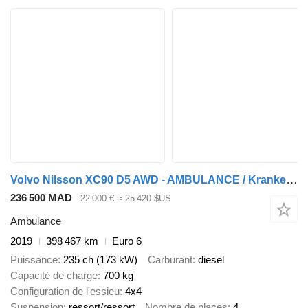
Volvo Nilsson XC90 D5 AWD - AMBULANCE / Krankenwagen / shvydka dopomoh
236 500 MAD
22 000 €
≈ 25 420 $US
Ambulance
2019
398 467 km
Euro 6
Puissance
235 ch (173 kW)
Carburant
diesel
Capacité de charge
700 kg
Configuration de l'essieu
4x4
Suspension
ressort/ressort
Nombre de places
4