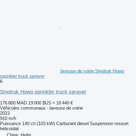
laveuse de voirie Sinotruk Howo
sprinkler truck sprayer
6
Sinotruk Howo sprinkler truck sprayer
176 800 MAD
19 000 $US
≈ 16 440 €
Véhicules communaux - laveuse de voirie
2023
910 m/h
Puissance
140 ch (103 kW)
Carburant
diesel
Suspension
ressort
hélicoïdal
Chine, Hefei