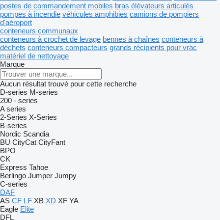
postes de commandement mobiles
bras élévateurs articulés
pompes à incendie
véhicules amphibies
camions de pompiers
d'aéroport
conteneurs communaux
conteneurs à crochet de levage
bennes à chaînes
conteneurs à
déchets
conteneurs compacteurs
grands récipients pour vrac
matériel de nettoyage
Marque
Aucun résultat trouvé pour cette recherche
D-series
M-series
200 - series
A series
2-Series
X-Series
B-series
Nordic
Scandia
BU
CityCat
CityFant
BPO
CK
Express
Tahoe
Berlingo
Jumper
Jumpy
C-series
DAF
AS
CF
LF
XB
XD
XF
YA
Eagle
Elite
DFL