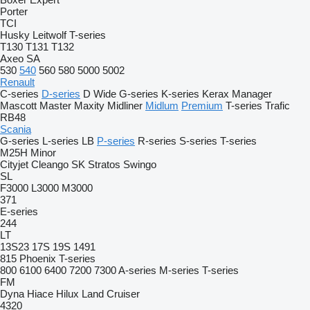
Porter
TCI
Husky
Leitwolf
T-series
T130
T131
T132
Axeo
SA
530
540
560
580
5000
5002
Renault
C-series
D-series
D Wide
G-series
K-series
Kerax
Manager
Mascott
Master
Maxity
Midliner
Midlum
Premium
T-series
Trafic
RB48
Scania
G-series
L-series
LB
P-series
R-series
S-series
T-series
M25H
Minor
Cityjet
Cleango
SK
Stratos
Swingo
SL
F3000
L3000
M3000
371
E-series
244
LT
13S23
17S
19S
1491
815
Phoenix
T-series
800
6100
6400
7200
7300
A-series
M-series
T-series
FM
Dyna
Hiace
Hilux
Land Cruiser
4320