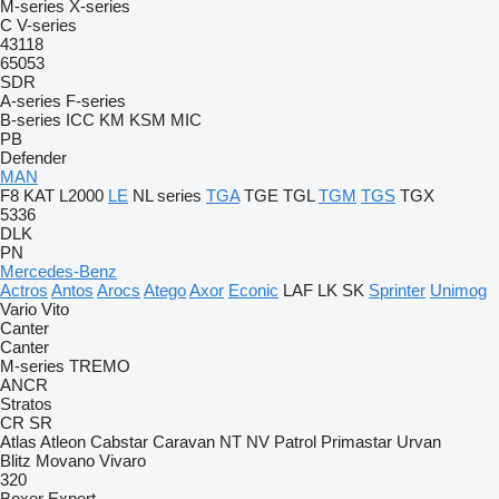
M-series
X-series
C
V-series
43118
65053
SDR
A-series
F-series
B-series
ICC
KM
KSM
MIC
PB
Defender
MAN
F8
KAT
L2000
LE
NL series
TGA
TGE
TGL
TGM
TGS
TGX
5336
DLK
PN
Mercedes-Benz
Actros
Antos
Arocs
Atego
Axor
Econic
LAF
LK
SK
Sprinter
Unimog
Vario
Vito
Canter
Canter
M-series
TREMO
ANCR
Stratos
CR
SR
Atlas
Atleon
Cabstar
Caravan
NT
NV
Patrol
Primastar
Urvan
Blitz
Movano
Vivaro
320
Boxer
Expert