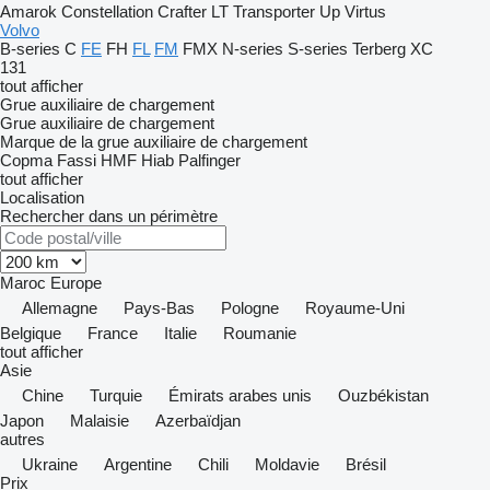
Amarok
Constellation
Crafter
LT
Transporter
Up
Virtus
Volvo
B-series
C
FE
FH
FL
FM
FMX
N-series
S-series
Terberg
XC
131
tout afficher
Grue auxiliaire de chargement
Grue auxiliaire de chargement
Marque de la grue auxiliaire de chargement
Copma
Fassi
HMF
Hiab
Palfinger
tout afficher
Localisation
Rechercher dans un périmètre
Maroc
Europe
Allemagne
Pays-Bas
Pologne
Royaume-Uni
Belgique
France
Italie
Roumanie
tout afficher
Asie
Chine
Turquie
Émirats arabes unis
Ouzbékistan
Japon
Malaisie
Azerbaïdjan
autres
Ukraine
Argentine
Chili
Moldavie
Brésil
Prix