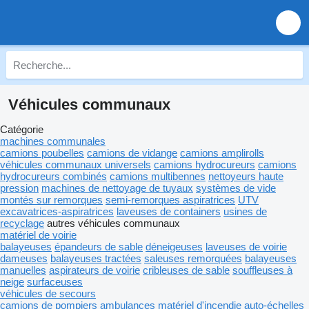
Véhicules communaux
Catégorie
machines communales
camions poubelles
camions de vidange
camions amplirolls
véhicules communaux universels
camions hydrocureurs
camions
hydrocureurs combinés
camions multibennes
nettoyeurs haute
pression
machines de nettoyage de tuyaux
systèmes de vide
montés sur remorques
semi-remorques aspiratrices
UTV
excavatrices-aspiratrices
laveuses de containers
usines de
recyclage
autres véhicules communaux
matériel de voirie
balayeuses
épandeurs de sable
déneigeuses
laveuses de voirie
dameuses
balayeuses tractées
saleuses remorquées
balayeuses
manuelles
aspirateurs de voirie
cribleuses de sable
souffleuses à
neige
surfaceuses
véhicules de secours
camions de pompiers
ambulances
matériel d'incendie
auto-échelles