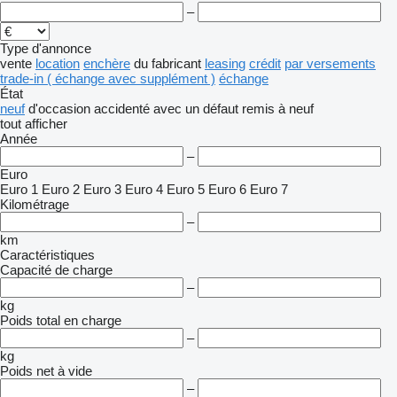
–
Type d'annonce
vente
location
enchère
du fabricant
leasing
crédit
par versements
trade-in ( échange avec supplément )
échange
État
neuf
d'occasion
accidenté
avec un défaut
remis à neuf
tout afficher
Année
–
Euro
Euro 1
Euro 2
Euro 3
Euro 4
Euro 5
Euro 6
Euro 7
Kilométrage
–
km
Caractéristiques
Capacité de charge
–
kg
Poids total en charge
–
kg
Poids net à vide
–