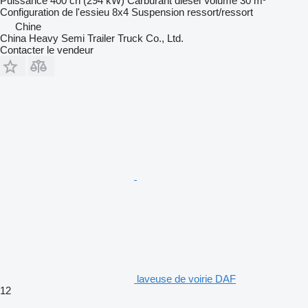
Puissance
400 ch (294 kW)
Carburant
diesel
Volume
30 m³
Configuration de l'essieu
8x4
Suspension
ressort/ressort
Chine
China Heavy Semi Trailer Truck Co., Ltd.
Contacter le vendeur
laveuse de voirie DAF
12