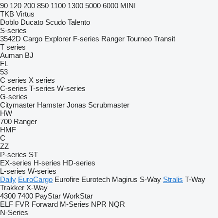
90
120
200
850
1100
1300
5000
6000
MINI
TKB
Virtus
Doblo
Ducato
Scudo
Talento
S-series
3542D
Cargo
Explorer
F-series
Ranger
Tourneo
Transit
T series
Auman
BJ
FL
53
C series
X series
C-series
T-series
W-series
G-series
Citymaster
Hamster
Jonas
Scrubmaster
HW
700
Ranger
HMF
C
ZZ
P-series
ST
EX-series
H-series
HD-series
L-series
W-series
Daily
EuroCargo
Eurofire
Eurotech
Magirus
S-Way
Stralis
T-Way
Trakker
X-Way
4300
7400
PayStar
WorkStar
ELF
FVR
Forward
M-Series
NPR
NQR
N-Series