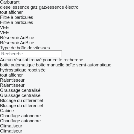
Carburant
diesel
essence
gaz
gaz/essence
électro
tout afficher
Filtre à particules
Filtre à particules
VEE
VEE
Réservoir AdBlue
Réservoir AdBlue
Type de boîte de vitesses
Aucun résultat trouvé pour cette recherche
boîte automatique
boîte manuelle
boîte semi-automatique
hydrostatique
robotisée
tout afficher
Ralentisseur
Ralentisseur
Graissage centralisé
Graissage centralisé
Blocage du différentiel
Blocage du différentiel
Cabine
Chauffage autonome
Chauffage autonome
Climatiseur
Climatiseur