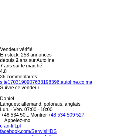
Vendeur vérifié
En stock:
253 annonces
depuis
2
ans sur Autoline
7
ans sur le marché
4.8
36 commentaires
site1703190907633198396.autoline.co.ma
Suivre ce vendeur
Daniel
Langues:
allemand, polonais, anglais
Lun. - Ven.
07:00 - 18:00
+48 534 50...
Montrer
+48 534 509 527
Appelez-moi
cran-lift.pl
facebook.com/SerwisHDS