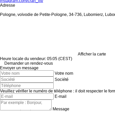
instagram.com/cran_lift/
Adresse
Pologne, voïvodie de Petite-Pologne, 34-736, Lubomierz, Lubo
Afficher la carte
Heure locale du vendeur: 05:05 (CEST)
Demander un rendez-vous
Envoyer un message
Votre nom
Société
Veuillez vérifier le numéro de téléphone : il doit respecter le for
E-mail
Message