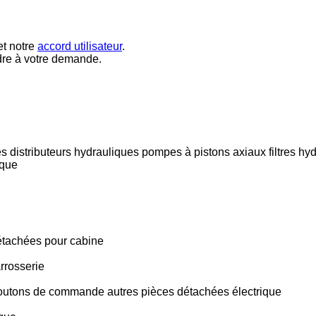
t notre
accord utilisateur
.
dre à votre demande.
es
distributeurs hydrauliques
pompes à pistons axiaux
filtres hy
ique
étachées pour cabine
rrosserie
outons de commande
autres pièces détachées électrique