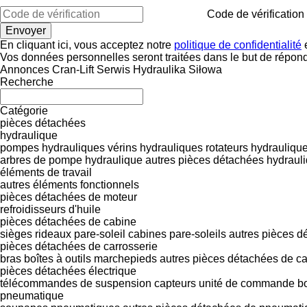
Code de vérification
En cliquant ici, vous acceptez notre
politique de confidentialité
e
Vos données personnelles seront traitées dans le but de répon
Annonces Cran-Lift Serwis Hydraulika Siłowa
Recherche
Catégorie
pièces détachées
hydraulique
pompes hydrauliques
vérins hydrauliques
rotateurs hydrauliqu
arbres de pompe hydraulique
autres pièces détachées hydraul
éléments de travail
autres éléments fonctionnels
pièces détachées de moteur
refroidisseurs d'huile
pièces détachées de cabine
sièges
rideaux pare-soleil
cabines
pare-soleils
autres pièces d
pièces détachées de carrosserie
bras
boîtes à outils
marchepieds
autres pièces détachées de ca
pièces détachées électrique
télécommandes de suspension
capteurs
unité de commande
b
pneumatique