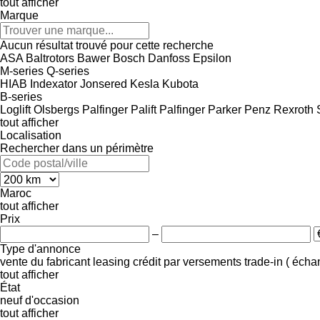
tout afficher
Marque
Aucun résultat trouvé pour cette recherche
ASA
Baltrotors
Bawer
Bosch
Danfoss
Epsilon
M-series
Q-series
HIAB
Indexator
Jonsered
Kesla
Kubota
B-series
Loglift
Olsbergs
Palfinger Palift
Palfinger
Parker
Penz
Rexroth
tout afficher
Localisation
Rechercher dans un périmètre
Maroc
tout afficher
Prix
–
Type d'annonce
vente
du fabricant
leasing
crédit
par versements
trade-in ( éch
tout afficher
État
neuf
d'occasion
tout afficher