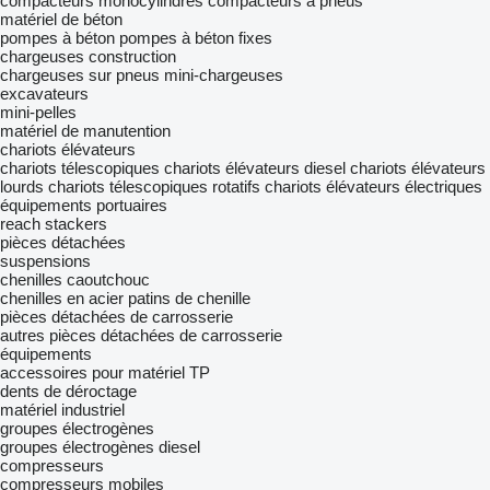
compacteurs monocylindres
compacteurs à pneus
matériel de béton
pompes à béton
pompes à béton fixes
chargeuses construction
chargeuses sur pneus
mini-chargeuses
excavateurs
mini-pelles
matériel de manutention
chariots élévateurs
chariots télescopiques
chariots élévateurs diesel
chariots élévateurs
lourds
chariots télescopiques rotatifs
chariots élévateurs électriques
équipements portuaires
reach stackers
pièces détachées
suspensions
chenilles caoutchouc
chenilles en acier
patins de chenille
pièces détachées de carrosserie
autres pièces détachées de carrosserie
équipements
accessoires pour matériel TP
dents de déroctage
matériel industriel
groupes électrogènes
groupes électrogènes diesel
compresseurs
compresseurs mobiles