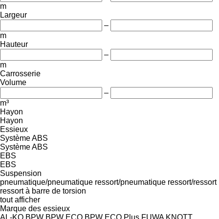
m
Largeur
–
m
Hauteur
–
m
Carrosserie
Volume
–
m³
Hayon
Hayon
Essieux
Système ABS
Système ABS
EBS
EBS
Suspension
pneumatique/pneumatique
ressort/pneumatique
ressort/ressort
ressort à barre de torsion
tout afficher
Marque des essieux
AL-KO
BPW
BPW ECO
BPW ECO Plus
FUWA
KNOTT