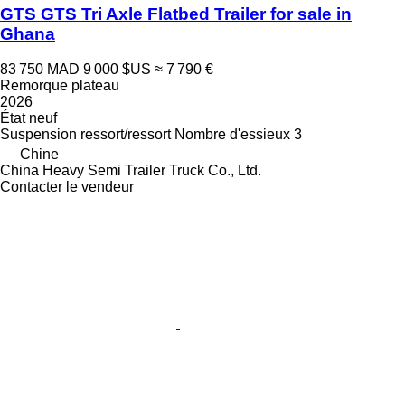
GTS GTS Tri Axle Flatbed Trailer for sale in
Ghana
83 750 MAD
9 000 $US
≈ 7 790 €
Remorque plateau
2026
État
neuf
Suspension
ressort/ressort
Nombre d'essieux
3
Chine
China Heavy Semi Trailer Truck Co., Ltd.
Contacter le vendeur