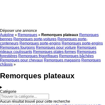
Déposer une annonce
Autoline
»
Remorques
»
Remorques plateaux
Remorques
bennes
Remorques porte-voitures
Remorques porte-
conteneurs
Remorques porte-engins
Remorques porte-engins
Remorques fourgons
Remorques pour voiture
Remorques
rideaux coulissants
Remorques plates-formes
Remorques
forestières
Remorques frigorifiques
Remorques bâchées
Remorques pour chevaux
Remorques magasins
Remorques
châssis
»
Remorques plateaux
Catégorie
Aucun résultat trouvé pour cette recherche