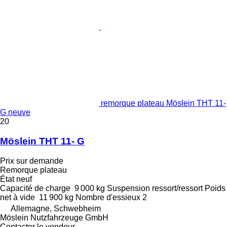
remorque plateau Möslein THT 11-
G neuve
20
Möslein THT 11- G
Prix sur demande
Remorque plateau
État
neuf
Capacité de charge
9 000 kg
Suspension
ressort/ressort
Poids
net à vide
11 900 kg
Nombre d'essieux
2
Allemagne, Schwebheim
Möslein Nutzfahrzeuge GmbH
Contacter le vendeur