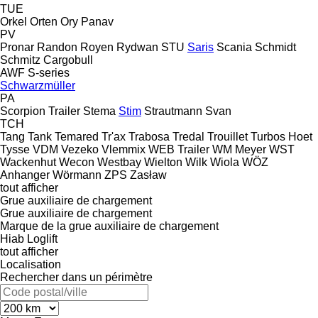
TUE
Orkel
Orten
Ory
Panav
PV
Pronar
Randon
Royen
Rydwan
STU
Saris
Scania
Schmidt
Schmitz Cargobull
AWF
S-series
Schwarzmüller
PA
Scorpion Trailer
Stema
Stim
Strautmann
Svan
TCH
Tang
Tank
Temared
Tr'ax
Trabosa
Tredal
Trouillet
Turbos Hoet
Tysse
VDM
Vezeko
Vlemmix
WEB Trailer
WM Meyer
WST
Wackenhut
Wecon
Westbay
Wielton
Wilk
Wiola
WÖZ
Anhanger
Wörmann
ZPS
Zasław
tout afficher
Grue auxiliaire de chargement
Grue auxiliaire de chargement
Marque de la grue auxiliaire de chargement
Hiab
Loglift
tout afficher
Localisation
Rechercher dans un périmètre