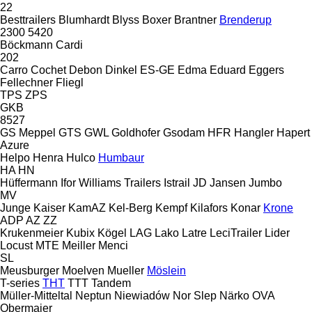
22
Besttrailers
Blumhardt
Blyss
Boxer
Brantner
Brenderup
2300
5420
Böckmann
Cardi
202
Carro
Cochet
Debon
Dinkel
ES-GE
Edma
Eduard
Eggers
Fellechner
Fliegl
TPS
ZPS
GKB
8527
GS Meppel
GTS
GWL
Goldhofer
Gsodam
HFR
Hangler
Hapert
Azure
Helpo
Henra
Hulco
Humbaur
HA
HN
Hüffermann
Ifor Williams Trailers
Istrail
JD
Jansen
Jumbo
MV
Junge
Kaiser
KamAZ
Kel-Berg
Kempf
Kilafors
Konar
Krone
ADP
AZ
ZZ
Krukenmeier
Kubix
Kögel
LAG
Lako
Latre
LeciTrailer
Lider
Locust
MTE
Meiller
Menci
SL
Meusburger
Moelven
Mueller
Möslein
T-series
THT
TTT
Tandem
Müller-Mitteltal
Neptun
Niewiadów
Nor Slep
Närko
OVA
Obermaier