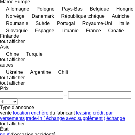
Maroc
Europe
Allemagne
Pologne
Pays-Bas
Belgique
Hongrie
Norvège
Danemark
République tchèque
Autriche
Roumanie
Suède
Portugal
Royaume-Uni
Italie
Slovaquie
Espagne
Lituanie
France
Croatie
Finlande
tout afficher
Asie
Chine
Turquie
tout afficher
autres
Ukraine
Argentine
Chili
tout afficher
tout afficher
Prix
–
Type d'annonce
vente
location
enchère
du fabricant
leasing
crédit
par
versements
trade-in ( échange avec supplément )
échange
tout afficher
État
neuf
d'occasion
accidenté