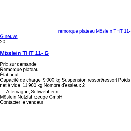
remorque plateau Möslein THT 11-
G neuve
20
Möslein THT 11- G
Prix sur demande
Remorque plateau
État
neuf
Capacité de charge
9 000 kg
Suspension
ressort/ressort
Poids
net à vide
11 900 kg
Nombre d'essieux
2
Allemagne, Schwebheim
Möslein Nutzfahrzeuge GmbH
Contacter le vendeur