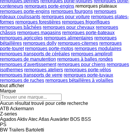
remorques bennes
remorques porte-voitures
remorques porte-
conteneurs
remorques porte-engins
remorques plateaux
remorques porte-engins
remorques fourgons
remorques
rideaux coulissants
remorques pour voiture
remorques plates-
formes
remorques forestières
remorques frigorifiques
remorques bâchées
remorques pour chevaux
remorques
châssis
remorques magasins
remorques porte-bateaux
remorques agricoles
remorques alimentaires
remorques
bétaillères
remorques dolly
remorques-citernes
remorques
porte-touret
remorques porte-motos
remorques modulaires
remorques transports de céréales
remorques ampliroll
remorques de manutention
remorques à balles rondes
remorques d'avertissement
remorques pour chiens
remorques
isothermes
remorques ateliers
remorques porte-vélos
remorques transports de verre
remorques porte-tuyaux
remorques de ruches
remorques bétaillères à volailles
tout afficher
Marque
Aucun résultat trouvé pour cette recherche
ATB
Ackermann
Z-series
Agados
Aktiv
Atec
Atlas
Auwärter
BOS
BSS
PS
BW Trailers
Bartoletti