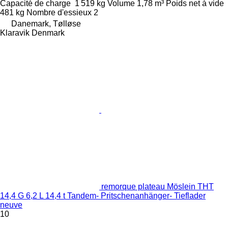
Capacité de charge
1 519 kg
Volume
1,78 m³
Poids net à vide
481 kg
Nombre d'essieux
2
Danemark, Tølløse
Klaravik Denmark
remorque plateau Möslein THT
14,4 G 6,2 L 14,4 t Tandem- Pritschenanhänger- Tieflader
neuve
10