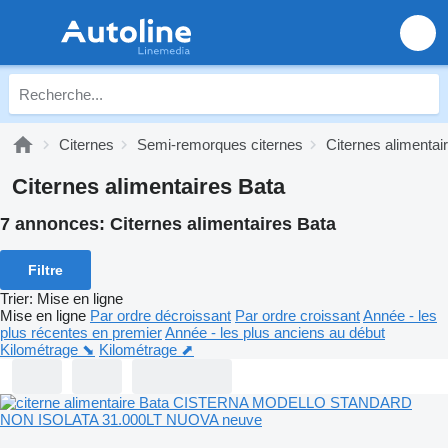
Citernes
Semi-remorques citernes
Citernes alimentai
Citernes alimentaires Bata
7 annonces:
Citernes alimentaires Bata
Filtre
Trier
:
Mise en ligne
Mise en ligne
Par ordre décroissant
Par ordre croissant
Année - les
plus récentes en premier
Année - les plus anciens au début
Kilométrage ⬊
Kilométrage ⬈