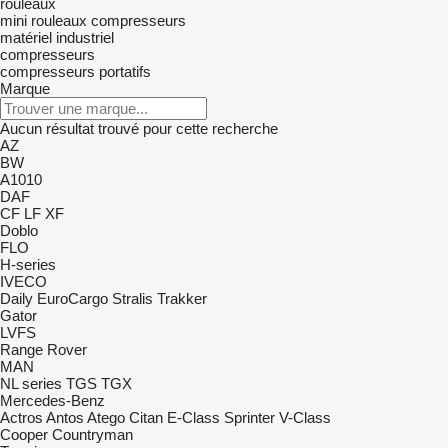
rouleaux
mini rouleaux compresseurs
matériel industriel
compresseurs
compresseurs portatifs
Marque
Aucun résultat trouvé pour cette recherche
AZ
BW
A1010
DAF
CF
LF
XF
Doblo
FLO
H-series
IVECO
Daily
EuroCargo
Stralis
Trakker
Gator
LVFS
Range Rover
MAN
NL series
TGS
TGX
Mercedes-Benz
Actros
Antos
Atego
Citan
E-Class
Sprinter
V-Class
Cooper
Countryman