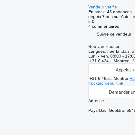
Vendeur vérifié
En stock:
45 annonces
depuis
7
ans sur Autolin
5.0
4 commentaires
Suivre ce vendeur
Rob van Haeften
Langues:
néerlandais, a
Lun. - Ven.
08:00 - 17:0
+31 6 424...
Montrer
+3
Appelez-
+31 6 485...
Montrer
+3
trucktechrebuilt.nl/
Demander un
Adresse
Pays-Bas, Gueldre, 65