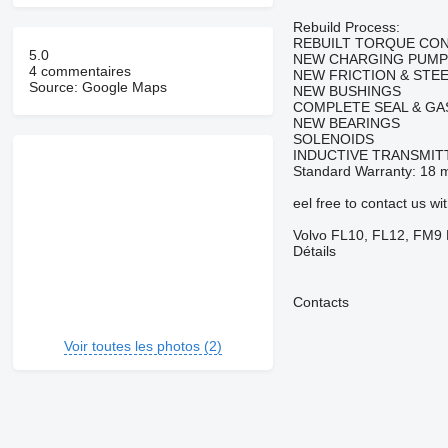
Rebuild Process:
REBUILT TORQUE CO
5.0
NEW CHARGING PUMP
4 commentaires
NEW FRICTION & STE
Source: Google Maps
NEW BUSHINGS
COMPLETE SEAL & GA
NEW BEARINGS
SOLENOIDS
INDUCTIVE TRANSMIT
Standard Warranty: 18 m
eel free to contact us w
Volvo FL10, FL12, FM9
Détails
Contacts
Voir toutes les photos (2)