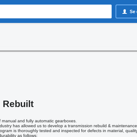
Se 
 Rebuilt
of manual and fully automatic gearboxes.
industry has allowed us to develop a transmission rebuild & maintenan
ogram is thoroughly tested and inspected for defects in material, qua
rability as follows: