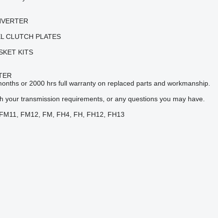
NVERTER
EL CLUTCH PLATES
SKET KITS
TER
onths or 2000 hrs full warranty on replaced parts and workmanship.
ith your transmission requirements, or any questions you may have.
 FM11, FM12, FM, FH4, FH, FH12, FH13