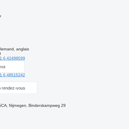
e
llemand, anglais
0
1 6 42498599
moi
1 6 48515242
 rendez-vous
45CA, Nijmegen, Binderskampweg 29