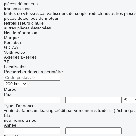
pièces détachées
transmissions
boîtes de vitesses
convertisseurs de couple
réducteurs
autres pièce
pièces détachées de moteur
refroidisseurs d'huile
autres pièces détachées
kits de réparation
Marque
Komatsu
GD
WA
Voith
Volvo
A-series
B-series
ZF
Localisation
Rechercher dans un périmètre
Maroc
Prix
–
Type d'annonce
vente
du fabricant
leasing
crédit
par versements
trade-in ( échange 
État
neuf
remis à neuf
Année
–