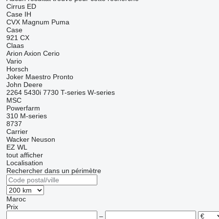
Cirrus
ED
Case IH
CVX
Magnum
Puma
Case
921
CX
Claas
Arion
Axion
Cerio
Vario
Horsch
Joker
Maestro
Pronto
John Deere
2264
5430i
7730
T-series
W-series
MSC
Powerfarm
310
M-series
8737
Carrier
Wacker Neuson
EZ
WL
tout afficher
Localisation
Rechercher dans un périmètre
Maroc
Prix
–