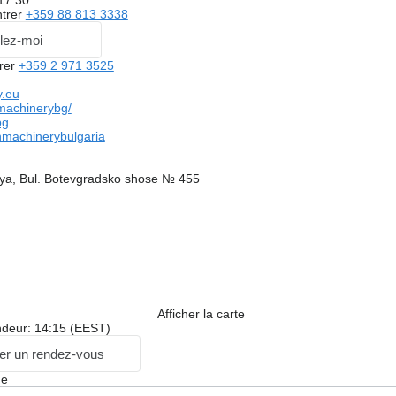
 17:30
trer
+359 88 813 3338
lez-moi
rer
+359 2 971 3525
y.eu
machinerybg/
bg
nmachinerybulgaria
fiya, Bul. Botevgradsko shose № 455
Afficher la carte
ndeur: 14:15 (EEST)
r un rendez-vous
ge