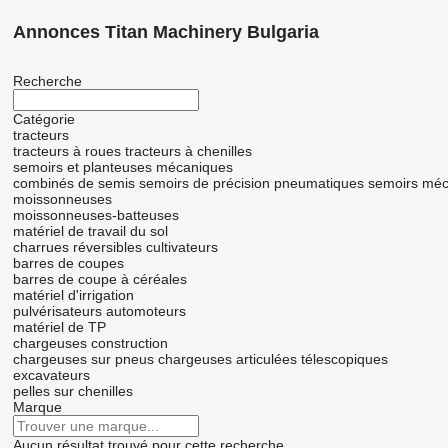
Annonces Titan Machinery Bulgaria
Recherche
Catégorie
tracteurs
tracteurs à roues
tracteurs à chenilles
semoirs et planteuses mécaniques
combinés de semis
semoirs de précision pneumatiques
semoirs méc
moissonneuses
moissonneuses-batteuses
matériel de travail du sol
charrues réversibles
cultivateurs
barres de coupes
barres de coupe à céréales
matériel d'irrigation
pulvérisateurs automoteurs
matériel de TP
chargeuses construction
chargeuses sur pneus
chargeuses articulées télescopiques
excavateurs
pelles sur chenilles
Marque
Aucun résultat trouvé pour cette recherche