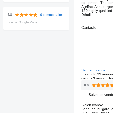
equipment. The comp
Agrifac, Annaburger
120 highly qualified
Détails
6 commentaires
4.8
Source: Google Maps
Contacts
Vendeur vérifié
En stock:
39 annon
depuis
9
ans sur Au
4.8
Suivre ce vend
Svilen Ivanov
Langues:
bulgare, a