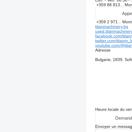
Lun. - Ven.
08:30 -
+359 88 813...
Mon
Appe
+359 2 971...
Mont
titanmachinery.bg
used.titanmachiner
facebook.com/titan
twitter.com/titanm_
youtube.com/@tita
Adresse
Bulgarie, 1839, So
Heure locale du ve
Demande
Envoyer un messa