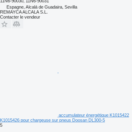
11N6-90030, 11N6-90031
Espagne, Alcalá de Guadaira, Sevilla
REMAYCA ALCALA S.L.
Contacter le vendeur
accumulateur énergétique K1015422
K1015426 pour chargeuse sur pneus Doosan DL300-5
5