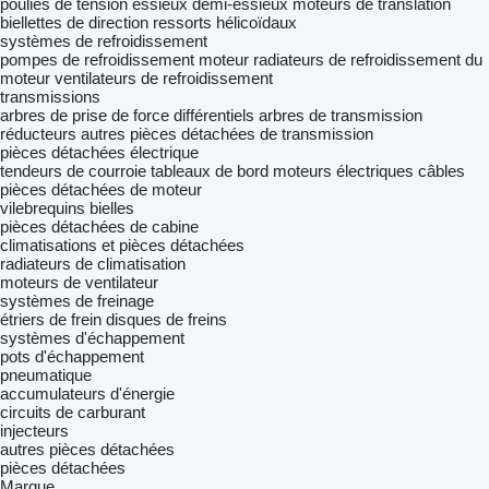
poulies de tension
essieux
demi-essieux
moteurs de translation
biellettes de direction
ressorts hélicoïdaux
systèmes de refroidissement
pompes de refroidissement moteur
radiateurs de refroidissement du
moteur
ventilateurs de refroidissement
transmissions
arbres de prise de force
différentiels
arbres de transmission
réducteurs
autres pièces détachées de transmission
pièces détachées électrique
tendeurs de courroie
tableaux de bord
moteurs électriques
câbles
pièces détachées de moteur
vilebrequins
bielles
pièces détachées de cabine
climatisations et pièces détachées
radiateurs de climatisation
moteurs de ventilateur
systèmes de freinage
étriers de frein
disques de freins
systèmes d'échappement
pots d'échappement
pneumatique
accumulateurs d'énergie
circuits de carburant
injecteurs
autres pièces détachées
pièces détachées
Marque