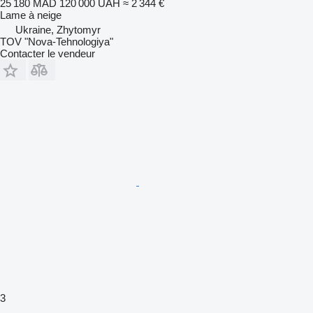
25 180 MAD
120 000 UAH
≈ 2 344 €
Lame à neige
Ukraine, Zhytomyr
TOV "Nova-Tehnologiya"
Contacter le vendeur
3