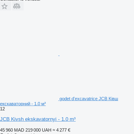
godet d'excavatrice JCB Ківш
екскаваторний - 1.0 м³
12
JCB Kivsh ekskavatornyi - 1.0 m³
45 960 MAD
219 000 UAH
≈ 4 277 €