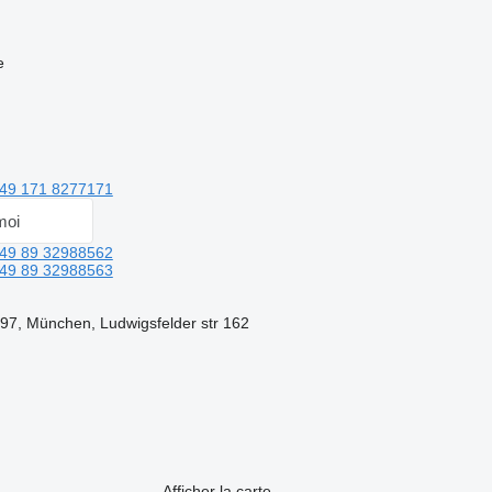
e
49 171 8277171
moi
49 89 32988562
49 89 32988563
97, München, Ludwigsfelder str 162
Afficher la carte