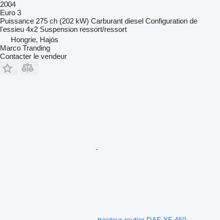
2004
Euro 3
Puissance
275 ch (202 kW)
Carburant
diesel
Configuration de
l'essieu
4x2
Suspension
ressort/ressort
Hongrie, Hajós
Marco Tranding
Contacter le vendeur
tracteur routier DAF XF 460