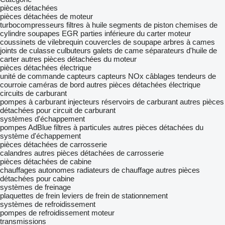
pièces détachées
pièces détachées de moteur
turbocompresseurs
filtres à huile
segments de piston
chemises de
cylindre
soupapes EGR
parties inférieure du carter moteur
coussinets de vilebrequin
couvercles de soupape
arbres à cames
joints de culasse
culbuteurs
galets de came
séparateurs d'huile de
carter
autres pièces détachées du moteur
pièces détachées électrique
unité de commande
capteurs
capteurs NOx
câblages
tendeurs de
courroie
caméras de bord
autres pièces détachées électrique
circuits de carburant
pompes à carburant
injecteurs
réservoirs de carburant
autres pièces
détachées pour circuit de carburant
systèmes d'échappement
pompes AdBlue
filtres à particules
autres pièces détachées du
système d'échappement
pièces détachées de carrosserie
calandres
autres pièces détachées de carrosserie
pièces détachées de cabine
chauffages autonomes
radiateurs de chauffage
autres pièces
détachées pour cabine
systèmes de freinage
plaquettes de frein
leviers de frein de stationnement
systèmes de refroidissement
pompes de refroidissement moteur
transmissions