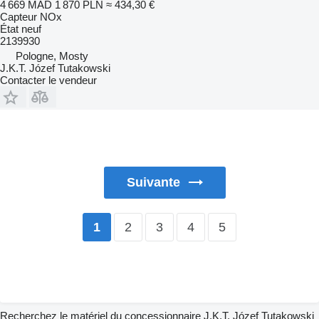
4 669 MAD
1 870 PLN
≈ 434,30 €
Capteur NOx
État
neuf
2139930
Pologne, Mosty
J.K.T. Józef Tutakowski
Contacter le vendeur
Suivante
2
3
4
5
1
Recherchez le matériel du concessionnaire J.K.T. Józef Tutakowski