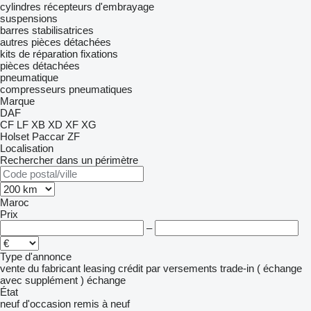
cylindres récepteurs d'embrayage
suspensions
barres stabilisatrices
autres pièces détachées
kits de réparation
fixations
pièces détachées
pneumatique
compresseurs pneumatiques
Marque
DAF
CF
LF
XB
XD
XF
XG
Holset
Paccar
ZF
Localisation
Rechercher dans un périmètre
Maroc
Prix
–
Type d'annonce
vente
du fabricant
leasing
crédit
par versements
trade-in ( échange
avec supplément )
échange
État
neuf
d'occasion
remis à neuf