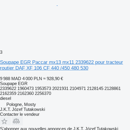
3
Soupape EGR Paccar mx13 mx11 2339622 pour tracteur
routier DAF XF 106 CF 440 /450 480 530
9 988 MAD
4 000 PLN
≈ 928,90 €
Soupape EGR
2339622 1960473 1953573 2021931 2104971 2128145 2128861
2162359 2162360 2256370
diesel
Pologne, Mosty
J.K.T. Józef Tutakowski
Contacter le vendeur
S'abonner aux nouvelles annonces de J.K.T. Józef Tutakowski