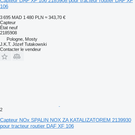
Capteur DAF XF 106 2185908 pour tracteur routier DAF XF
106
3 695 MAD
1 480 PLN
≈ 343,70 €
Capteur
État
neuf
2185908
Pologne, Mosty
J.K.T. Józef Tutakowski
Contacter le vendeur
2
Capteur NOx SPALIN NOX ZA KATALIZATOREM 2139930
pour tracteur routier DAF XF 106