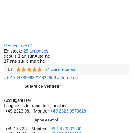
Vendeur vérifié
En stock:
28 annonces
depuis
1
an sur Autoline
17
ans sur le marché
4.7
74 commentaires
site1744785963214924966.autoline.de
Suivre ce vendeur
Abdulgani Ilter
Langues:
allemand, turc, anglais
+49 2323 98...
Montrer
+49 2323 9873828
Appelez-moi
+49 178 33...
Montrer
+49 178 3303330