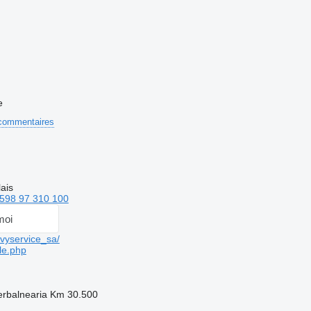
e
commentaires
ais
598 97 310 100
moi
vyservice_sa/
le.php
terbalnearia Km 30.500