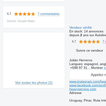
7 commentaires
4.7
Source: Google Maps
Vendeur vérifié
En stock:
14 annonces
depuis
2
ans sur Autolin
7 
4.7
Suivre ce vendeur
Julián Herreros
Langues:
espagnol, angl
+598 97 31...
Montrer
+
Appelez-
www.instagram.com/hea
Voir toutes les photos (2)
www.facebook.com/profi
heavyservice.com
Adresse
Uruguay, Pinar, Ruta In