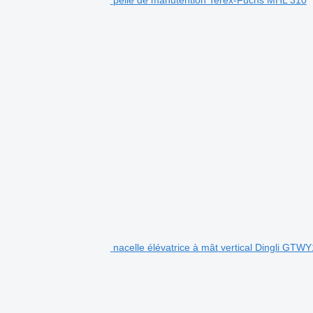
pelle de manutention Terex-Fuchs MHL 310
nacelle élévatrice à mât vertical Dingli GTW