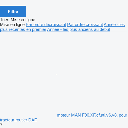
Filtre
Trier
:
Mise en ligne
Mise en ligne
Par ordre décroissant
Par ordre croissant
Année - les
plus récentes en premier
Année - les plus anciens au début
moteur MAN F90,XF,cf,ati,v6,v8, pour
tracteur routier DAF
7