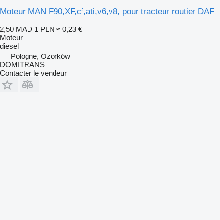
Moteur MAN F90,XF,cf,ati,v6,v8, pour tracteur routier DAF
2,50 MAD
1 PLN
≈ 0,23 €
Moteur
diesel
Pologne, Ozorków
DOMITRANS
Contacter le vendeur