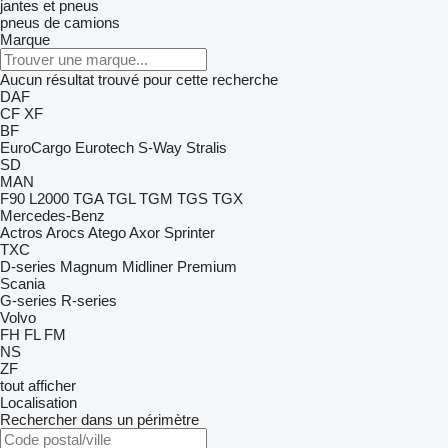
jantes et pneus
pneus de camions
Marque
Aucun résultat trouvé pour cette recherche
DAF
CF
XF
BF
EuroCargo
Eurotech
S-Way
Stralis
SD
MAN
F90
L2000
TGA
TGL
TGM
TGS
TGX
Mercedes-Benz
Actros
Arocs
Atego
Axor
Sprinter
TXC
D-series
Magnum
Midliner
Premium
Scania
G-series
R-series
Volvo
FH
FL
FM
NS
ZF
tout afficher
Localisation
Rechercher dans un périmètre