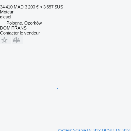
34 410 MAD
3 200 €
≈ 3 697 $US
Moteur
diesel
Pologne, Ozorków
DOMITRANS
Contacter le vendeur
moteur Scania DC912 DC911 DC913